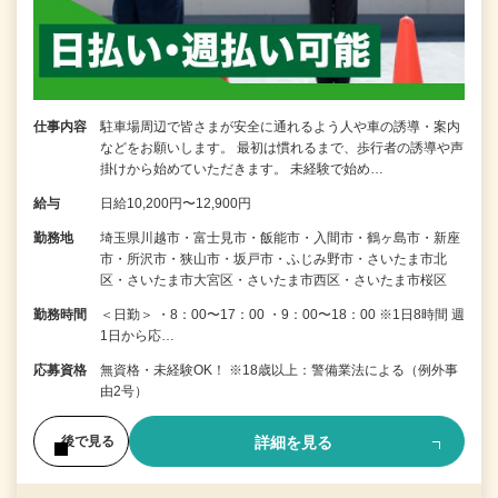
仕事内容
駐車場周辺で皆さまが安全に通れるよう人や車の誘導・案内
などをお願いします。 最初は慣れるまで、歩行者の誘導や声
掛けから始めていただきます。 未経験で始め…
給与
日給10,200円〜12,900円
勤務地
埼玉県川越市・富士見市・飯能市・入間市・鶴ヶ島市・新座
市・所沢市・狭山市・坂戸市・ふじみ野市・さいたま市北
区・さいたま市大宮区・さいたま市西区・さいたま市桜区
勤務時間
＜日勤＞ ・8：00〜17：00 ・9：00〜18：00 ※1日8時間 週
1日から応…
応募資格
無資格・未経験OK！ ※18歳以上：警備業法による（例外事
由2号）
詳細を見る
後で見る