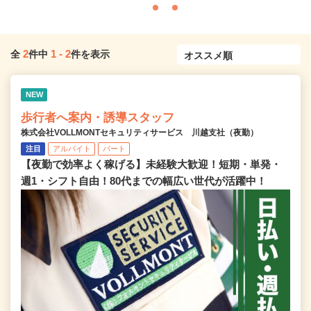
2
1
-
2
全
件中
件を表示
NEW
歩行者へ案内・誘導スタッフ
株式会社VOLLMONTセキュリティサービス 川越支社（夜勤）
注目
アルバイト
パート
【夜勤で効率よく稼げる】未経験大歓迎！短期・単発・
週1・シフト自由！80代までの幅広い世代が活躍中！