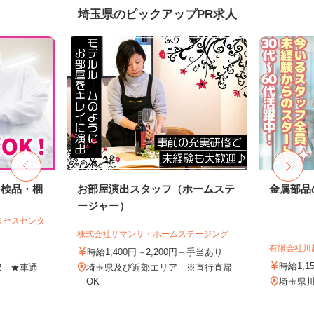
埼玉県のピックアップPR求人
・検品・梱
お部屋演出スタッフ（ホームステ
金属部品
ージャー）
ロセスセンタ
株式会社サマンサ・ホームステージング
有限会社川
時給1,400円～2,200円＋手当あり
時給1,1
-2 ★車通
埼玉県及び近郊エリア ※直行直帰
OK
埼玉県川