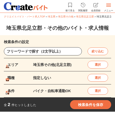
後で見る
閲覧履歴
会員登録
メニュー
クリエイトバイト・パート求人TOP
＞
埼玉県
＞
埼玉県その他
＞
埼玉県北足立郡
＞
埼玉県北足立郡
埼玉県北足立郡・その他のバイト・求人情報
検索条件の設定
絞り込む
エリア
埼玉県その他(北足立郡)
選択
職種
指定しない
選択
条件
バイク・自転車通勤OK
選択
2
検索条件を保存
全
件ヒットしました