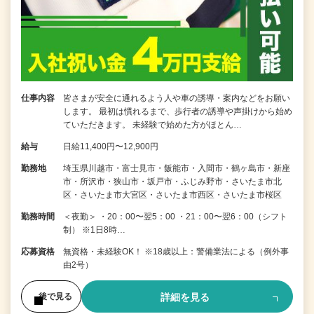
仕事内容
皆さまが安全に通れるよう人や車の誘導・案内などをお願い
します。 最初は慣れるまで、歩行者の誘導や声掛けから始め
ていただきます。 未経験で始めた方がほとん…
給与
日給11,400円〜12,900円
勤務地
埼玉県川越市・富士見市・飯能市・入間市・鶴ヶ島市・新座
市・所沢市・狭山市・坂戸市・ふじみ野市・さいたま市北
区・さいたま市大宮区・さいたま市西区・さいたま市桜区
勤務時間
＜夜勤＞ ・20：00〜翌5：00 ・21：00〜翌6：00（シフト
制） ※1日8時…
応募資格
無資格・未経験OK！ ※18歳以上：警備業法による（例外事
由2号）
詳細を見る
後で見る