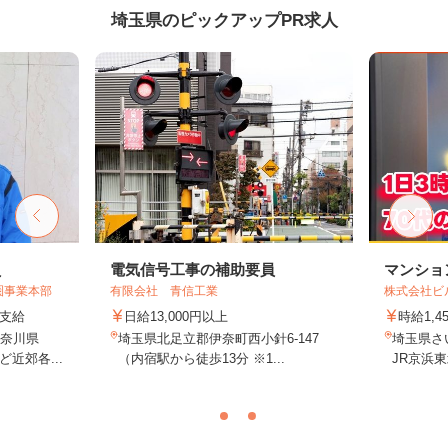
埼玉県のピックアップPR求人
員
電気信号工事の補助要員
マンショ
圏事業本部
有限会社 青信工業
株式会社ビ
額支給
日給13,000円以上
時給1,4
神奈川県
埼玉県北足立郡伊奈町西小針6-147
埼玉県さ
近郊各...
（内宿駅から徒歩13分 ※1...
JR京浜東