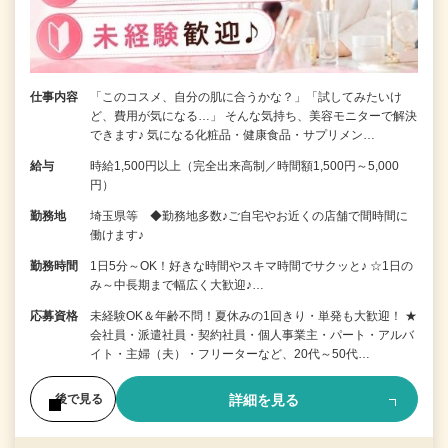
仕事内容
「このコスメ、自分の肌に合うかな？」「試してみたいけ
ど、費用が気になる…」 そんな気持ち、美容モニターで解決
できます♪ 気になる化粧品・健康食品・サプリメン…
給与
時給1,500円以上（完全出来高制／時間額1,500円～5,000
円）
勤務地
埼玉県等 ◆勤務地多数♪ご自宅やお近くの店舗で間時間に
働けます♪
勤務時間
1日5分～OK！好きな時間やスキマ時間でサクッと♪ ☆1日の
み～中長期まで幅広く大歓迎♪…
応募資格
未経験OK＆年齢不問！夏休みの1回きり・単発も大歓迎！ ★
会社員・派遣社員・契約社員・個人事業主・パート・アルバ
イト・主婦（夫）・フリーターなど、20代～50代…
詳細を見る
後で見る