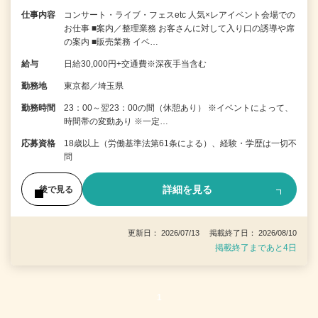
仕事内容
コンサート・ライブ・フェスetc 人気×レアイベント会場での
お仕事 ■案内／整理業務 お客さんに対して入り口の誘導や席
の案内 ■販売業務 イベ…
給与
日給30,000円+交通費※深夜手当含む
勤務地
東京都／埼玉県
勤務時間
23：00～翌23：00の間（休憩あり） ※イベントによって、
時間帯の変動あり ※一定…
応募資格
18歳以上（労働基準法第61条による）、経験・学歴は一切不
問
詳細を見る
後で見る
更新日： 2026/07/13 掲載終了日： 2026/08/10
掲載終了まであと4日
1