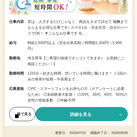
仕事内容
実は…入力するだけじゃなく、商品をタダで試せて 報酬まで
もらえるお得な仕事です♪ スマホ1台・完全在宅・自分のペー
スでOK！ ▼こんなお仕事です 化…
給与
時給1,500円以上（完全出来高制／時間額1,500円～5,000
円）
勤務地
埼玉県等【ご希望の地域でオシゴトできます♪ お気軽にご
相談ください！】
勤務時間
1日5分～好きな時間、空いている時間に働けます！ ☆1回の
みの単発や短期～中長期まで…
応募資格
◎PC・スマートフォンをお持ちの方（※アンケートに必要
なため） ◎未経験者大歓迎！ ◎20代、30代、40代、50代の
女性の登録多数 ◎年齢不問
詳細を見る
後で見る
更新日： 2026/07/23 掲載終了日： 2026/08/30