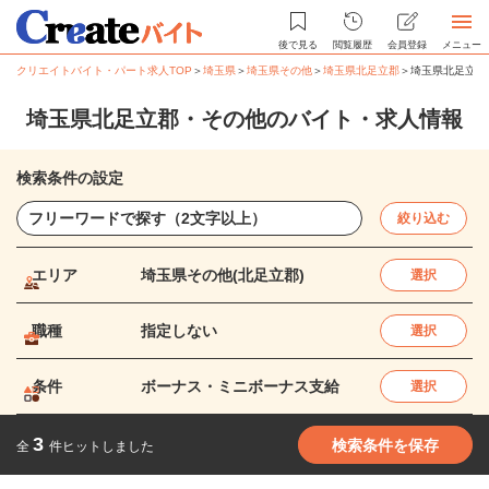
後で見る
閲覧履歴
会員登録
メニュー
クリエイトバイト・パート求人TOP
＞
埼玉県
＞
埼玉県その他
＞
埼玉県北足立郡
＞
埼玉県北足立郡
埼玉県北足立郡・その他のバイト・求人情報
検索条件の設定
絞り込む
エリア
埼玉県その他(北足立郡)
選択
職種
指定しない
選択
条件
ボーナス・ミニボーナス支給
選択
3
検索条件を保存
全
件ヒットしました