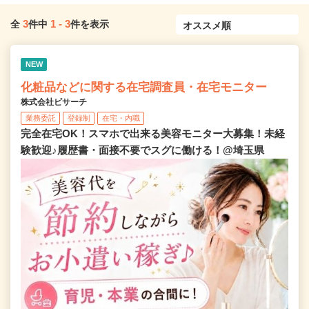
3
1
-
3
全
件中
件を表示
NEW
化粧品などに関する在宅調査員・在宅モニター
株式会社ビサーチ
業務委託
登録制
在宅・内職
完全在宅OK！スマホで出来る美容モニター大募集！未経
験歓迎♪履歴書・面接不要でスグに働ける！@埼玉県