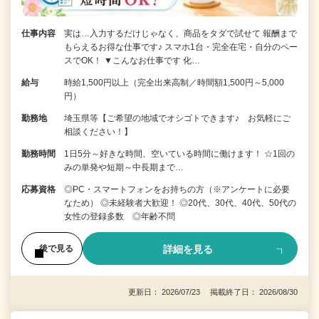
仕事内容
実は…入力するだけじゃなく、商品をタダで試せて 報酬まで
もらえるお得な仕事です♪ スマホ1台・完全在宅・自分のペー
スでOK！ ▼こんなお仕事です 化…
給与
時給1,500円以上（完全出来高制／時間額1,500円～5,000
円）
勤務地
埼玉県等【ご希望の地域でオシゴトできます♪ お気軽にご
相談ください！】
勤務時間
1日5分～好きな時間、空いている時間に働けます！ ☆1回の
みの単発や短期～中長期まで…
応募資格
◎PC・スマートフォンをお持ちの方（※アンケートに必要
なため） ◎未経験者大歓迎！ ◎20代、30代、40代、50代の
女性の登録多数 ◎年齢不問
詳細を見る
後で見る
更新日： 2026/07/23 掲載終了日： 2026/08/30