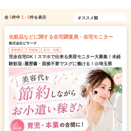
5
1
-
5
全
件中
件を表示
化粧品などに関する在宅調査員・在宅モニター
株式会社ビサーチ
業務委託
登録制
在宅・内職
完全在宅OK！スマホで出来る美容モニター大募集！未経
験歓迎♪履歴書・面接不要でスグに働ける！@埼玉県