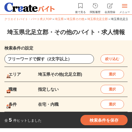
後で見る
閲覧履歴
会員登録
メニュー
クリエイトバイト・パート求人TOP
＞
埼玉県
＞
埼玉県その他
＞
埼玉県北足立郡
＞
埼玉県北足立郡
埼玉県北足立郡・その他のバイト・求人情報
検索条件の設定
絞り込む
エリア
埼玉県その他(北足立郡)
選択
職種
指定しない
選択
条件
在宅・内職
選択
5
検索条件を保存
全
件ヒットしました