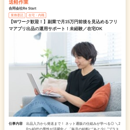
送軽作業
合同会社Re Start
業務委託
在宅・内職
【Wワーク歓迎！】副業で月15万円前後を見込めるフリ
マアプリ出品の運用サポート！未経験／在宅OK
仕事内容
出品入力から発送まで！ ネット通販の仕組みが学べる◎ ＼2
0〜40代の男性が活躍中／ 「毎月の給料に“あと少し”プラス