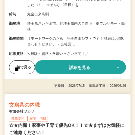
したい！」 ⇒そんな〈目標〉を…
給与
完全出来高制
勤務地
埼玉県さいたま市、他埼玉県内のご自宅 ※フルリモート勤
務
勤務時間
リモートワークのため、完全自由シフトです！ 詳細はお問い
合わせください。 ＜会社営…
応募資格
＼経験・資格・学歴いっさい不問！／
詳細を見る
後で見る
更新日： 2026/07/15 掲載終了日： 2026/08/26
文房具の内職
有限会社ツカサ
業務委託
在宅・内職
☆★内職！家事や子育て優先OK！！☆★まずはお気軽に
ご連絡ください！