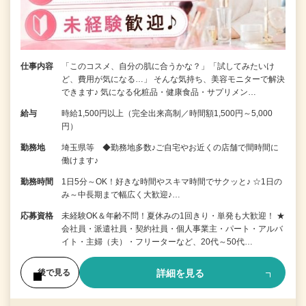
仕事内容
「このコスメ、自分の肌に合うかな？」「試してみたいけ
ど、費用が気になる…」 そんな気持ち、美容モニターで解決
できます♪ 気になる化粧品・健康食品・サプリメン…
給与
時給1,500円以上（完全出来高制／時間額1,500円～5,000
円）
勤務地
埼玉県等 ◆勤務地多数♪ご自宅やお近くの店舗で間時間に
働けます♪
勤務時間
1日5分～OK！好きな時間やスキマ時間でサクッと♪ ☆1日の
み～中長期まで幅広く大歓迎♪…
応募資格
未経験OK＆年齢不問！夏休みの1回きり・単発も大歓迎！ ★
会社員・派遣社員・契約社員・個人事業主・パート・アルバ
イト・主婦（夫）・フリーターなど、20代～50代…
詳細を見る
後で見る