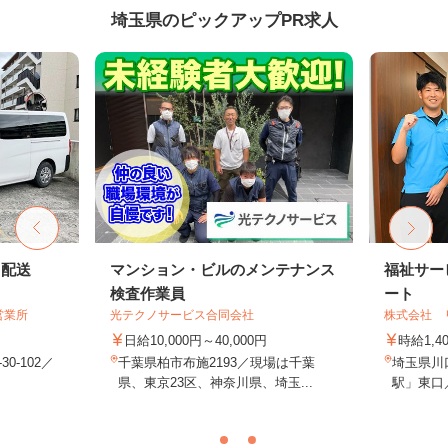
埼玉県のピックアップPR求人
ト配送
マンション・ビルのメンテナンス
福祉サー
検査作業員
ート
営業所
光テクノサービス合同会社
株式会社 
日給10,000円～40,000円
時給1,4
0-102／
千葉県柏市布施2193／現場は千葉
埼玉県川口
県、東京23区、神奈川県、埼玉...
駅」東口／