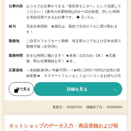
仕事内容
おうちでお仕事ができる『美容系モニター』として活躍して
ください！ 1案件の作業時間は5分〜10分程度。空いた時間
を有効活用できるお仕事です。 ◆【いろん…
給与
完全出来高制 ★謝礼は、最短で当日のうちに受け取れま
す！
勤務地
ご自宅※フルリモート勤務 埼玉県エリアおよび日本全国で
勤務可能（在宅OK）
勤務時間
好きな時間に働けます！ ★単発（1日のみ）OK！ ★応募
後、即お仕事開始も可！ ★在…
応募資格
＜未経験者OK／年齢不問＞⇒★特に20代〜50代の女性の登
録多数★ ※スマートフォンもしくはパソコンをお持ちの方
詳細を見る
後で見る
更新日： 2026/07/31 掲載終了日： 2026/08/24
ネットショップのデータ入力・商品登録および発