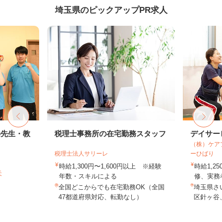
埼玉県のピックアップPR求人
の先生・教
税理士事務所の在宅勤務スタッフ
デイサー
（株）ケア
税理士法人サリーレ
ーひばり
時給1,300円〜1,600円以上 ※経験
時給1,
天
年数・スキルによる
修、実務者
全国どこからでも在宅勤務OK（全国
埼玉県さ
47都道府県対応、転勤なし）
区針ヶ谷