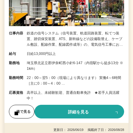
仕事内容
鉄道の信号システム（信号装置、軌道回路装置、転てつ装
置、踏切保安装置、ATS、新幹線などの設備取替え、ケーブ
ル敷設、配線作業、配線図作成等）の、電気信号工事にお…
給与
日給13,000円以上
勤務地
埼玉県北足立郡伊奈町西小針6-147（内宿駅から徒歩13分 ※
1km）
勤務時間
22：00～翌5：00（現場により異なります） 実働4～6時間
［主に0：00～4：00 …
応募資格
高卒以上、未経験歓迎、普通自動車免許 ★若手人員活躍
中！
詳細を見る
後で見る
更新日： 2026/06/19 掲載終了日： 2026/08/28