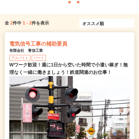
2
1
-
2
全
件中
件を表示
電気信号工事の補助要員
有限会社 青信工業
アルバイト
パート
Wワーク歓迎！週に1日から空いた時間で小遣い稼ぎ！無
理なく一緒に働きましょう！鉄道関連のお仕事！