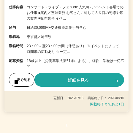
仕事内容
コンサート・ライブ・フェスetc 人気×レアイベント会場での
お仕事 ■案内／整理業務 お客さんに対して入り口の誘導や席
の案内 ■販売業務 イベ…
給与
日給30,000円+交通費※深夜手当含む
勤務地
東京都／埼玉県
勤務時間
23：00～翌23：00の間（休憩あり） ※イベントによって、
時間帯の変動あり ※一定…
応募資格
18歳以上（労働基準法第61条による）、経験・学歴は一切不
問
詳細を見る
後で見る
更新日： 2026/07/13 掲載終了日： 2026/08/10
掲載終了まであと1日
1