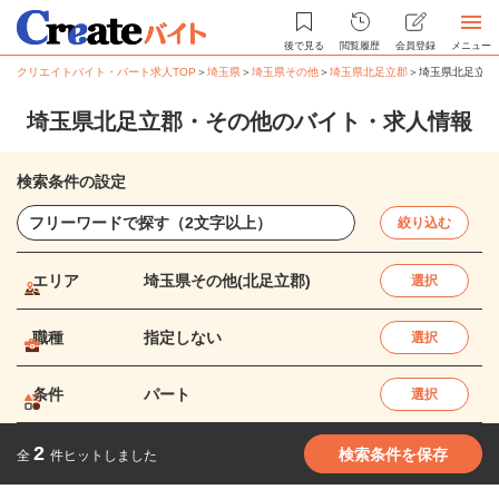
後で見る
閲覧履歴
会員登録
メニュー
クリエイトバイト・パート求人TOP
＞
埼玉県
＞
埼玉県その他
＞
埼玉県北足立郡
＞
埼玉県北足立郡
埼玉県北足立郡・その他のバイト・求人情報
検索条件の設定
絞り込む
エリア
埼玉県その他(北足立郡)
選択
職種
指定しない
選択
条件
パート
選択
2
検索条件を保存
全
件ヒットしました