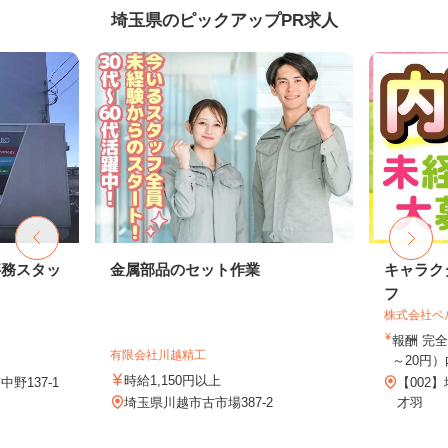
埼玉県のピックアップPR求人
事務スタッ
金属部品のセット作業
キャラク
フ
株式会社ベ
報酬 完全
有限会社川越精工
～20円）
時給1,150円以上
野137-1
【002
埼玉県川越市古市場387-2
才羽