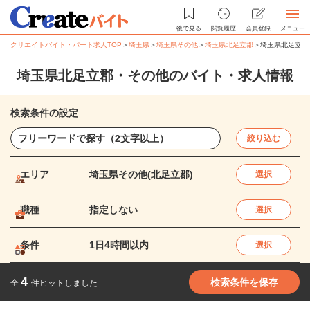
後で見る
閲覧履歴
会員登録
メニュー
クリエイトバイト・パート求人TOP
＞
埼玉県
＞
埼玉県その他
＞
埼玉県北足立郡
＞
埼玉県北足立郡
埼玉県北足立郡・その他のバイト・求人情報
検索条件の設定
絞り込む
エリア
埼玉県その他(北足立郡)
選択
職種
指定しない
選択
条件
1日4時間以内
選択
4
検索条件を保存
全
件ヒットしました