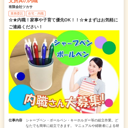
文房具の内職
有限会社ツカサ
業務委託
在宅・内職
☆★内職！家事や子育て優先OK！！☆★まずはお気軽に
ご連絡ください！
仕事内容
シャープペン・ボールペン・キーホルダー等の組立作業。ど
なたでも簡単に組立できます。 マニュアルや経験者による研