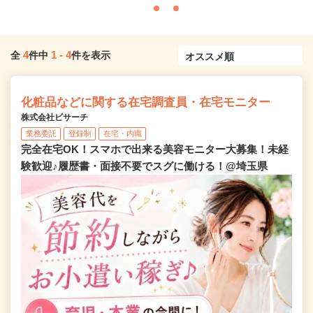
4
1
-
4
全
件中
件を表示
化粧品などに関する在宅調査員・在宅モニター
株式会社ビサーチ
業務委託
登録制
在宅・内職
完全在宅OK！スマホで出来る美容モニター大募集！未経
験歓迎♪履歴書・面接不要でスグに働ける！@埼玉県