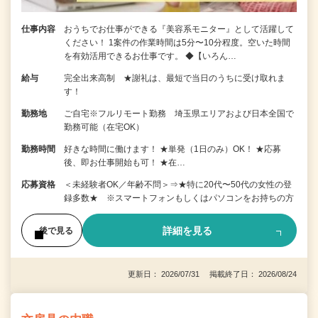
仕事内容
おうちでお仕事ができる『美容系モニター』として活躍して
ください！ 1案件の作業時間は5分〜10分程度。空いた時間
を有効活用できるお仕事です。 ◆【いろん…
給与
完全出来高制 ★謝礼は、最短で当日のうちに受け取れま
す！
勤務地
ご自宅※フルリモート勤務 埼玉県エリアおよび日本全国で
勤務可能（在宅OK）
勤務時間
好きな時間に働けます！ ★単発（1日のみ）OK！ ★応募
後、即お仕事開始も可！ ★在…
応募資格
＜未経験者OK／年齢不問＞⇒★特に20代〜50代の女性の登
録多数★ ※スマートフォンもしくはパソコンをお持ちの方
詳細を見る
後で見る
更新日： 2026/07/31 掲載終了日： 2026/08/24