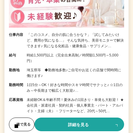
仕事内容
「このコスメ、自分の肌に合うかな？」「試してみたいけ
ど、費用が気になる…」 そんな気持ち、美容モニターで解決
できます♪ 気になる化粧品・健康食品・サプリメン…
給与
時給1,500円以上（完全出来高制／時間額1,500円～5,000
円）
勤務地
埼玉県等 ◆勤務地多数♪ご自宅やお近くの店舗で間時間に
働けます♪
勤務時間
1日5分～OK！好きな時間やスキマ時間でサクッと♪ ☆1日の
み～中長期まで幅広く大歓迎♪…
応募資格
未経験OK＆年齢不問！夏休みの1回きり・単発も大歓迎！ ★
会社員・派遣社員・契約社員・個人事業主・パート・アルバ
イト・主婦（夫）・フリーターなど、20代～50代…
詳細を見る
後で見る