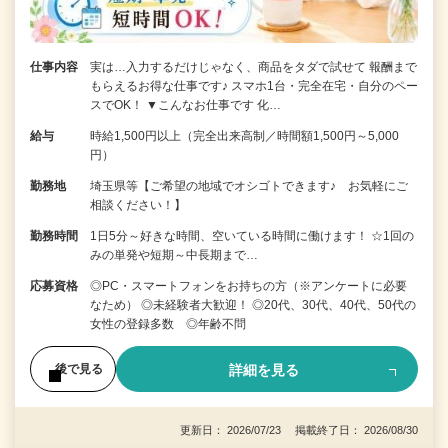
仕事内容
実は…入力するだけじゃなく、商品をタダで試せて 報酬まで
もらえるお得な仕事です♪ スマホ1台・完全在宅・自分のペー
スでOK！ ▼こんなお仕事です 化…
給与
時給1,500円以上（完全出来高制／時間額1,500円～5,000
円）
勤務地
埼玉県等【ご希望の地域でオシゴトできます♪ お気軽にご
相談ください！】
勤務時間
1日5分～好きな時間、空いている時間に働けます！ ☆1回の
みの単発や短期～中長期まで…
応募資格
◎PC・スマートフォンをお持ちの方（※アンケートに必要
なため） ◎未経験者大歓迎！ ◎20代、30代、40代、50代の
女性の登録多数 ◎年齢不問
詳細を見る
後で見る
更新日： 2026/07/23 掲載終了日： 2026/08/30