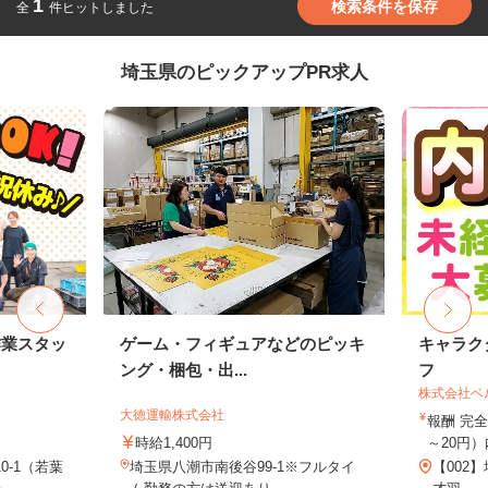
1
検索条件を保存
全
件ヒットしました
埼玉県のピックアップPR求人
作業スタッ
ゲーム・フィギュアなどのピッキ
キャラク
ング・梱包・出...
フ
株式会社ベ
大徳運輸株式会社
報酬 完全
時給1,400円
～20円）
0-1（若葉
埼玉県八潮市南後谷99‐1※フルタイ
【002