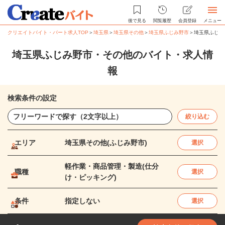
後で見る
閲覧履歴
会員登録
メニュー
クリエイトバイト・パート求人TOP
＞
埼玉県
＞
埼玉県その他
＞
埼玉県ふじみ野市
＞
埼玉県ふじみ
埼玉県ふじみ野市・その他のバイト・求人情
報
検索条件の設定
絞り込む
エリア
埼玉県その他(ふじみ野市)
選択
軽作業・商品管理・製造(仕分
職種
選択
け・ピッキング)
条件
指定しない
選択