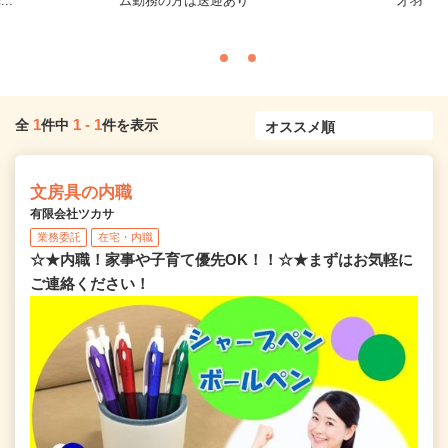
..
ム勤務の方は送迎あり
才羽
1
1
-
1
全
件中
件を表示
文房具の内職
有限会社ツカサ
業務委託
在宅・内職
☆★内職！家事や子育て優先OK！！☆★まずはお気軽に
ご連絡ください！