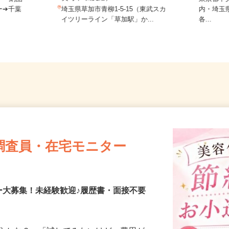
賞与年2回支給）
。 納品・
東京都
ー➔千葉
埼玉県草加市青柳1‐5‐15（東武スカ
内・埼
イツリーライン「草加駅」か...
各...
調査員・在宅モニター
ー大募集！未経験歓迎♪履歴書・面接不要