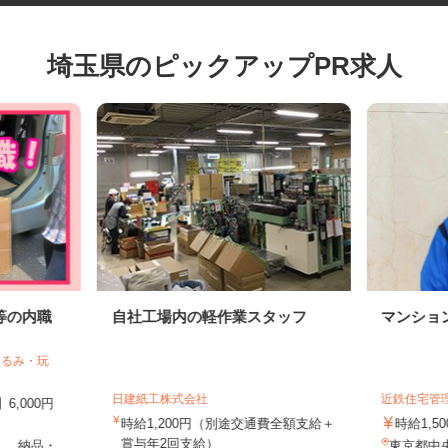
埼玉県のピックアップPR求人
等の内職
自社工場内の軽作業スタッフ
マンシ
ぐるみ・玩
日建紙工株式会社
近鉄住宅
6,000円
時給1,200円（別途交通費全額支給＋
時給1