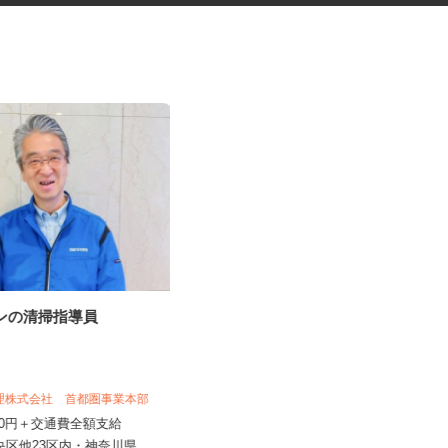
ョンの清掃指導員
シール貼りや部材付け等の内職
作業
株式会社 トムトム [ぬいぐるみ・玩
具・輸入雑貨・卸し]
管理株式会社 首都圏事業本部
完全出来高制 【月収例】6,000円
,500円＋交通費全額支給
～15,000円