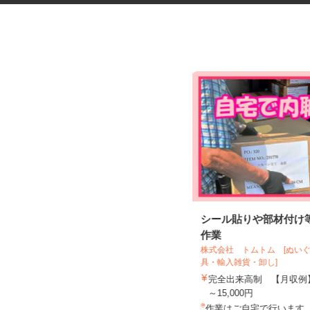
マンションの清掃指導員
シール貼りや部材付け
作業
株式会社 トムトム [ぬい
具・輸入雑貨・卸し]
近鉄住宅管理株式会社 首都圏事業本部
完全出来高制 【月収例】
時給1,500円＋交通費全額支給
～15,000円