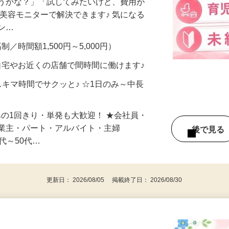
合うかな？」「試してみたいけど、費用が
、美容モニターで解決できます♪ 気になる
メン…
制／時間額1,500円～5,000円）
自宅やお近くの店舗で間時間に働けます♪
スキマ時間でサクッと♪ ☆1日のみ～中長
みの1回きり・単発も大歓迎！ ★会社員・
事業主・パート・アルバイト・主婦
後で見
代～50代…
更新日： 2026/08/05 掲載終了日： 2026/08/30