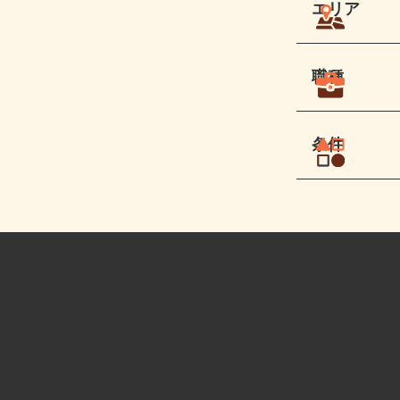
エリア
職種
条件