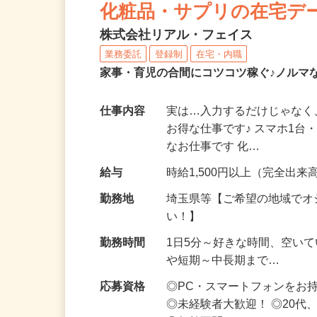
化粧品・サプリの在宅デ
株式会社リアル・フェイス
業務委託
登録制
在宅・内職
家事・育児の合間にコツコツ稼ぐ♪ノルマ
仕事内容
実は…入力するだけじゃなく
お得な仕事です♪ スマホ1台
なお仕事です 化…
給与
時給1,500円以上（完全出来高
勤務地
埼玉県等【ご希望の地域でオ
い！】
勤務時間
1日5分～好きな時間、空い
や短期～中長期まで…
応募資格
◎PC・スマートフォンをお