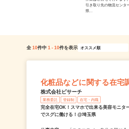
東京都中央区他23区内・神奈川県
作業はご自宅で行います
内・埼玉県内・千葉県内など近郊
引き取り先の物流センタ
各...
県...
全
10
件中
1
-
10
件を表示
化粧品などに関する在宅
株式会社ビサーチ
業務委託
登録制
在宅・内職
完全在宅OK！スマホで出来る美容モニタ
でスグに働ける！@埼玉県