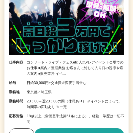
仕事内容
コンサート・ライブ・フェスetc 人気×レアイベント会場での
お仕事 ■案内／整理業務 お客さんに対して入り口の誘導や席
の案内 ■販売業務 イベ…
給与
日給30,000円+交通費※深夜手当含む
勤務地
東京都／埼玉県
勤務時間
23：00～翌23：00の間（休憩あり） ※イベントによって、
時間帯の変動あり ※一定…
応募資格
18歳以上（労働基準法第61条による）、経験・学歴は一切不
問