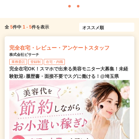
5
1
-
5
全
件中
件を表示
完全在宅・レビュー・アンケートスタッフ
株式会社ビサーチ
業務委託
登録制
在宅・内職
完全在宅OK！スマホで出来る美容モニター大募集！未経
験歓迎♪履歴書・面接不要でスグに働ける！@埼玉県