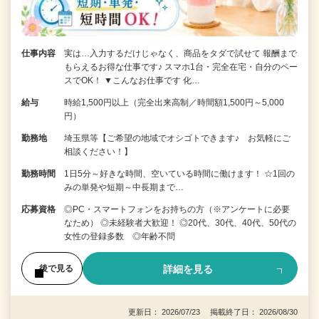
仕事内容
実は…入力するだけじゃなく、商品をタダで試せて 報酬まで
もらえるお得な仕事です♪ スマホ1台・完全在宅・自分のペー
スでOK！ ▼こんなお仕事です 化…
給与
時給1,500円以上（完全出来高制／時間額1,500円～5,000
円）
勤務地
埼玉県等【ご希望の地域でオシゴトできます♪ お気軽にご
相談ください！】
勤務時間
1日5分～好きな時間、空いている時間に働けます！ ☆1回の
みの単発や短期～中長期まで…
応募資格
◎PC・スマートフォンをお持ちの方（※アンケートに必要
なため） ◎未経験者大歓迎！ ◎20代、30代、40代、50代の
女性の登録多数 ◎年齢不問
詳細を見る
後で見る
更新日： 2026/07/23 掲載終了日： 2026/08/30