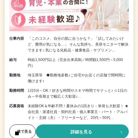
仕事内容
「このコスメ、自分の肌に合うかな？」「試してみたいけ
ど、費用が気になる…」 そんな気持ち、美容モニターで解決
できます♪ 気になる化粧品・健康食品・サプリメン…
給与
時給1,500円以上（完全出来高制／時間額1,500円～5,000
円）
勤務地
埼玉県等 ◆勤務地多数♪ご自宅やお近くの店舗で間時間に
働けます♪
勤務時間
1日5分～OK！好きな時間やスキマ時間でサクッと♪ ☆1日の
み～中長期まで幅広く大歓迎♪…
応募資格
未経験OK＆年齢不問！夏休みの1回きり・単発も大歓迎！ ★
会社員・派遣社員・契約社員・個人事業主・パート・アルバ
イト・主婦（夫）・フリーターなど、20代～50代…
詳細を見る
後で見る