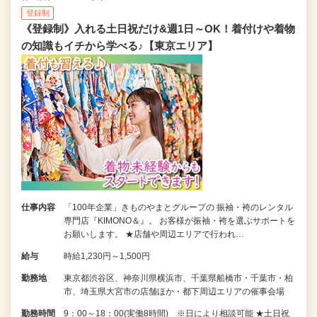
登録制
《登録制》入れる土日祝だけ&週1日～OK！着付けや着物
の知識もイチから学べる♪【東京エリア】
仕事内容
「100年企業」きものやまとグループの 振袖・袴のレンタル
専門店『KIMONO＆』。 お客様が振袖・袴を選ぶサポートを
お願いします。 ★店舗や周辺エリアで行われ…
給与
時給1,230円～1,500円
勤務地
東京都渋谷区、神奈川県横浜市、千葉県船橋市・千葉市・柏
市、埼玉県大宮市の店舗ほか・都下周辺エリアの催事会場
勤務時間
9：00～18：00(実働8時間) ※日により相談可能 ★土日祝