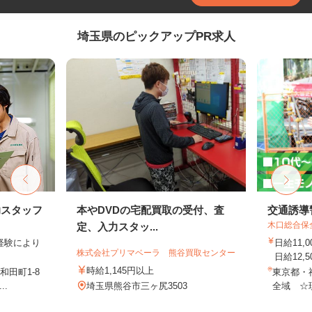
埼玉県のピックアップPR求人
助スタッフ
本やDVDの宅配買取の受付、査
交通誘導
木口総合保
定、入力スタッ...
業経験により
日給11,
株式会社プリマベーラ 熊谷買取センター
日給12,5
時給1,145円以上
田町1-8
東京都・
..
埼玉県熊谷市三ヶ尻3503
全域 ☆