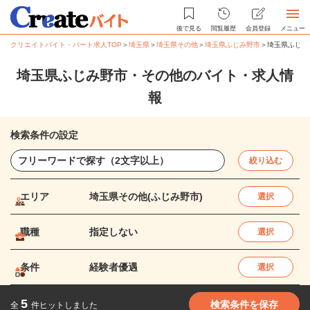
後で見る
閲覧履歴
会員登録
メニュー
クリエイトバイト・パート求人TOP
＞
埼玉県
＞
埼玉県その他
＞
埼玉県ふじみ野市
＞
埼玉県ふじみ
埼玉県ふじみ野市・その他のバイト・求人情
報
検索条件の設定
絞り込む
エリア
埼玉県その他(ふじみ野市)
選択
職種
指定しない
選択
条件
経験者優遇
選択
5
検索条件を保存
全
件ヒットしました