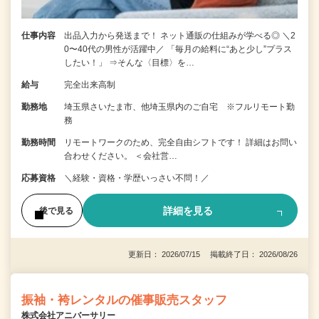
仕事内容
出品入力から発送まで！ ネット通販の仕組みが学べる◎ ＼2
0〜40代の男性が活躍中／ 「毎月の給料に“あと少し”プラス
したい！」 ⇒そんな〈目標〉を…
給与
完全出来高制
勤務地
埼玉県さいたま市、他埼玉県内のご自宅 ※フルリモート勤
務
勤務時間
リモートワークのため、完全自由シフトです！ 詳細はお問い
合わせください。 ＜会社営…
応募資格
＼経験・資格・学歴いっさい不問！／
詳細を見る
後で見る
更新日： 2026/07/15 掲載終了日： 2026/08/26
振袖・袴レンタルの催事販売スタッフ
株式会社アニバーサリー