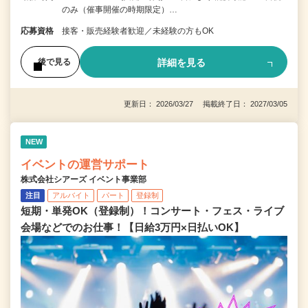
のみ（催事開催の時期限定）…
応募資格
接客・販売経験者歓迎／未経験の方もOK
詳細を見る
後で見る
更新日： 2026/03/27 掲載終了日： 2027/03/05
NEW
イベントの運営サポート
株式会社シアーズ イベント事業部
注目
アルバイト
パート
登録制
短期・単発OK（登録制）！コンサート・フェス・ライブ
会場などでのお仕事！【日給3万円×日払いOK】