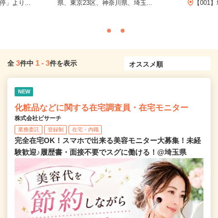
」より...
県、東京23区、神奈川県、埼玉...
【001】
3
1
-
3
全
件中
件を表示
NEW
化粧品などに関する在宅調査員・在宅モニター
株式会社ビサーチ
業務委託
登録制
在宅・内職
完全在宅OK！スマホで出来る美容モニター大募集！未経
験歓迎♪履歴書・面接不要でスグに働ける！@埼玉県