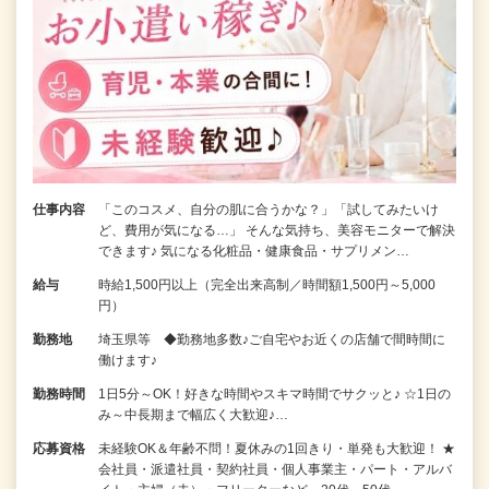
仕事内容
「このコスメ、自分の肌に合うかな？」「試してみたいけ
ど、費用が気になる…」 そんな気持ち、美容モニターで解決
できます♪ 気になる化粧品・健康食品・サプリメン…
給与
時給1,500円以上（完全出来高制／時間額1,500円～5,000
円）
勤務地
埼玉県等 ◆勤務地多数♪ご自宅やお近くの店舗で間時間に
働けます♪
勤務時間
1日5分～OK！好きな時間やスキマ時間でサクッと♪ ☆1日の
み～中長期まで幅広く大歓迎♪…
応募資格
未経験OK＆年齢不問！夏休みの1回きり・単発も大歓迎！ ★
会社員・派遣社員・契約社員・個人事業主・パート・アルバ