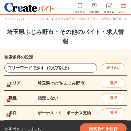
後で見る
閲覧履歴
会員登録
メニュー
クリエイトバイト・パート求人TOP
＞
埼玉県
＞
埼玉県その他
＞
埼玉県ふじみ野市
＞
埼玉県ふじみ
埼玉県ふじみ野市・その他のバイト・求人情
報
検索条件の設定
絞り込む
エリア
埼玉県その他(ふじみ野市)
選択
職種
指定しない
選択
条件
ボーナス・ミニボーナス支給
選択
3
検索条件を保存
全
件ヒットしました