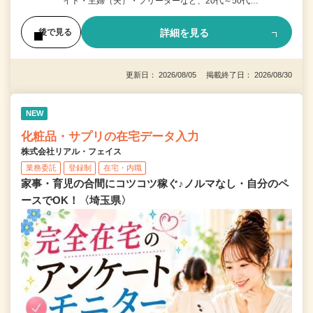
イト・主婦（夫）・フリーターなど、20代～50代…
詳細を見る
後で見る
更新日： 2026/08/05 掲載終了日： 2026/08/30
NEW
化粧品・サプリの在宅データ入力
株式会社リアル・フェイス
業務委託
登録制
在宅・内職
家事・育児の合間にコツコツ稼ぐ♪ノルマなし・自分のペ
ースでOK！〈埼玉県〉