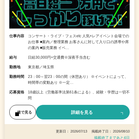
仕事内容
コンサート・ライブ・フェスetc 人気×レアイベント会場での
お仕事 ■案内／整理業務 お客さんに対して入り口の誘導や席
の案内 ■販売業務 イベ…
給与
日給30,000円+交通費※深夜手当含む
勤務地
東京都／埼玉県
勤務時間
23：00～翌23：00の間（休憩あり） ※イベントによって、
時間帯の変動あり ※一定…
応募資格
18歳以上（労働基準法第61条による）、経験・学歴は一切不
問
詳細を見る
後で見る
更新日： 2026/07/13 掲載終了日： 2026/08/10
掲載終了まであと4日