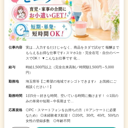
仕事内容
実は…入力するだけじゃなく、商品をタダで試せて 報酬まで
もらえるお得な仕事です♪ スマホ1台・完全在宅・自分のペー
スでOK！ ▼こんなお仕事です 化…
給与
時給1,500円以上（完全出来高制／時間額1,500円～5,000
円）
勤務地
埼玉県等【ご希望の地域でオシゴトできます♪ お気軽にご
相談ください！】
勤務時間
1日5分～好きな時間、空いている時間に働けます！ ☆1回の
みの単発や短期～中長期まで…
応募資格
◎PC・スマートフォンをお持ちの方（※アンケートに必要
なため） ◎未経験者大歓迎！ ◎20代、30代、40代、50代の
女性の登録多数 ◎年齢不問