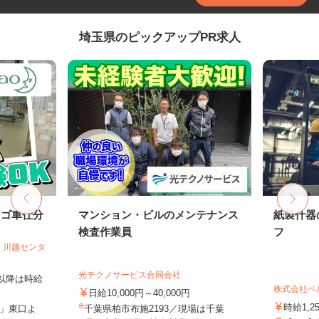
埼玉県のピックアップPR求人
カゴ車仕分
マンション・ビルのメンテナンス
紙製什器
検査作業員
フ
 川越センタ
光テクノサービス合同会社
時以降は時給
株式会社ベ
日給10,000円～40,000円
時給1,2
」東口よ
千葉県柏市布施2193／現場は千葉