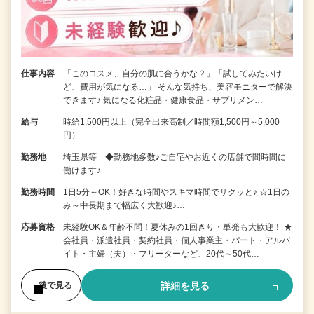
仕事内容
「このコスメ、自分の肌に合うかな？」「試してみたいけ
ど、費用が気になる…」 そんな気持ち、美容モニターで解決
できます♪ 気になる化粧品・健康食品・サプリメン…
給与
時給1,500円以上（完全出来高制／時間額1,500円～5,000
円）
勤務地
埼玉県等 ◆勤務地多数♪ご自宅やお近くの店舗で間時間に
働けます♪
勤務時間
1日5分～OK！好きな時間やスキマ時間でサクッと♪ ☆1日の
み～中長期まで幅広く大歓迎♪…
応募資格
未経験OK＆年齢不問！夏休みの1回きり・単発も大歓迎！ ★
会社員・派遣社員・契約社員・個人事業主・パート・アルバ
イト・主婦（夫）・フリーターなど、20代～50代…
詳細を見る
後で見る