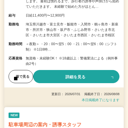
します。 最初は慣れるまで、歩行者の誘導や声掛けから始め
ていただきます。 未経験で始めた方がほとん…
給与
日給11,400円〜12,900円
勤務地
埼玉県川越市・富士見市・飯能市・入間市・鶴ヶ島市・新座
市・所沢市・狭山市・坂戸市・ふじみ野市・さいたま市北
区・さいたま市大宮区・さいたま市西区・さいたま市桜区
勤務時間
＜夜勤＞ ・20：00〜翌5：00 ・21：00〜翌6：00（シフト
制） ※1日8時…
応募資格
無資格・未経験OK！ ※18歳以上：警備業法による（例外事
由2号）
詳細を見る
後で見る
更新日： 2026/07/31 掲載終了日： 2026/08/08
本日掲載終了になります
NEW
駐車場周辺の案内・誘導スタッフ