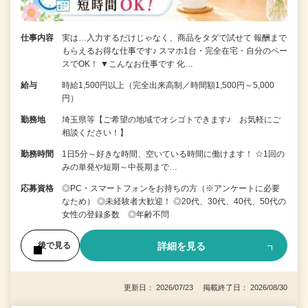
仕事内容
実は…入力するだけじゃなく、商品をタダで試せて 報酬まで
もらえるお得な仕事です♪ スマホ1台・完全在宅・自分のペー
スでOK！ ▼こんなお仕事です 化…
給与
時給1,500円以上（完全出来高制／時間額1,500円～5,000
円）
勤務地
埼玉県等【ご希望の地域でオシゴトできます♪ お気軽にご
相談ください！】
勤務時間
1日5分～好きな時間、空いている時間に働けます！ ☆1回の
みの単発や短期～中長期まで…
応募資格
◎PC・スマートフォンをお持ちの方（※アンケートに必要
なため） ◎未経験者大歓迎！ ◎20代、30代、40代、50代の
女性の登録多数 ◎年齢不問
詳細を見る
後で見る
更新日： 2026/07/23 掲載終了日： 2026/08/30