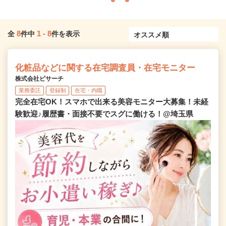
8
1
-
8
全
件中
件を表示
化粧品などに関する在宅調査員・在宅モニター
株式会社ビサーチ
業務委託
登録制
在宅・内職
完全在宅OK！スマホで出来る美容モニター大募集！未経
験歓迎♪履歴書・面接不要でスグに働ける！@埼玉県