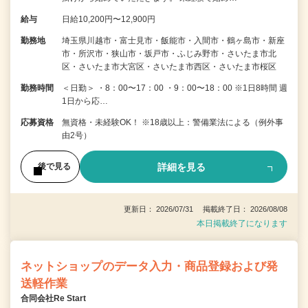
給与
日給10,200円〜12,900円
勤務地
埼玉県川越市・富士見市・飯能市・入間市・鶴ヶ島市・新座
市・所沢市・狭山市・坂戸市・ふじみ野市・さいたま市北
区・さいたま市大宮区・さいたま市西区・さいたま市桜区
勤務時間
＜日勤＞ ・8：00〜17：00 ・9：00〜18：00 ※1日8時間 週
1日から応…
応募資格
無資格・未経験OK！ ※18歳以上：警備業法による（例外事
由2号）
詳細を見る
後で見る
更新日： 2026/07/31 掲載終了日： 2026/08/08
本日掲載終了になります
ネットショップのデータ入力・商品登録および発
送軽作業
合同会社Re Start