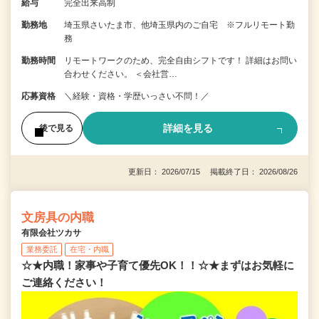
給与
完全出来高制
勤務地
埼玉県さいたま市、他埼玉県内のご自宅 ※フルリモート勤
務
勤務時間
リモートワークのため、完全自由シフトです！ 詳細はお問い
合わせください。 ＜会社営…
応募資格
＼経験・資格・学歴いっさい不問！／
詳細を見る
後で見る
更新日： 2026/07/15 掲載終了日： 2026/08/26
文房具の内職
有限会社ツカサ
業務委託
在宅・内職
☆★内職！家事や子育て優先OK！！☆★まずはお気軽に
ご連絡ください！