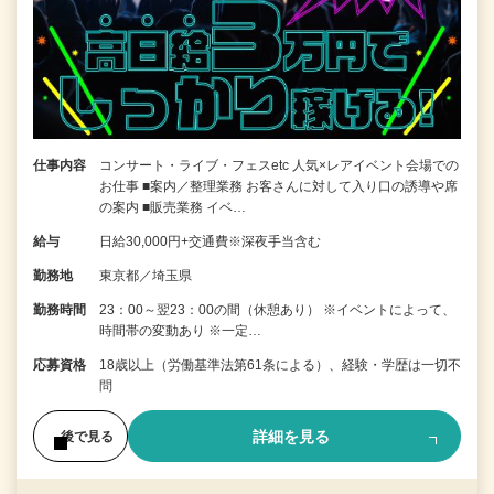
仕事内容
コンサート・ライブ・フェスetc 人気×レアイベント会場での
お仕事 ■案内／整理業務 お客さんに対して入り口の誘導や席
の案内 ■販売業務 イベ…
給与
日給30,000円+交通費※深夜手当含む
勤務地
東京都／埼玉県
勤務時間
23：00～翌23：00の間（休憩あり） ※イベントによって、
時間帯の変動あり ※一定…
応募資格
18歳以上（労働基準法第61条による）、経験・学歴は一切不
問
詳細を見る
後で見る