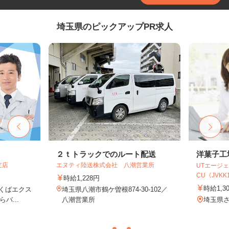
埼玉県のピックアップPR求人
２ｔトラックでのルート配送
洋菓子工
支店
エヌティ陸送株式会社 八潮営業所
UTエージェ
CU《JVKK1C
時給1,228円
時給1,3
つくばエクス
埼玉県八潮市鶴ケ曽根874-30-102／
バ...
八潮営業所
埼玉県