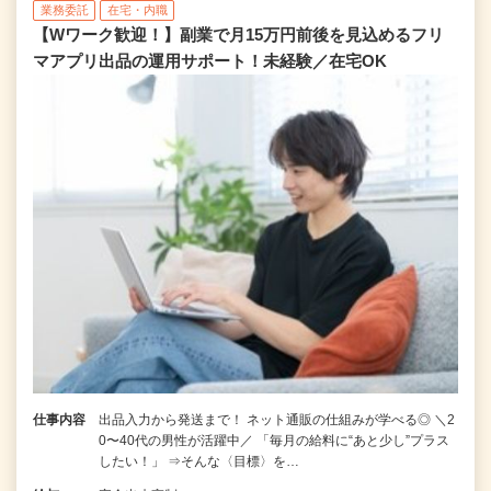
業務委託
在宅・内職
【Wワーク歓迎！】副業で月15万円前後を見込めるフリ
マアプリ出品の運用サポート！未経験／在宅OK
仕事内容
出品入力から発送まで！ ネット通販の仕組みが学べる◎ ＼2
0〜40代の男性が活躍中／ 「毎月の給料に“あと少し”プラス
したい！」 ⇒そんな〈目標〉を…