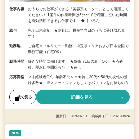
仕事内容
おうちでお仕事ができる『美容系モニター』として活躍して
ください！ 1案件の作業時間は5分〜10分程度。空いた時間
を有効活用できるお仕事です。 ◆【いろん…
給与
完全出来高制 ★謝礼は、最短で当日のうちに受け取れま
す！
勤務地
ご自宅※フルリモート勤務 埼玉県エリアおよび日本全国で
勤務可能（在宅OK）
勤務時間
好きな時間に働けます！ ★単発（1日のみ）OK！ ★応募
後、即お仕事開始も可！ ★在…
応募資格
＜未経験者OK／年齢不問＞⇒★特に20代〜50代の女性の登
録多数★ ※スマートフォンもしくはパソコンをお持ちの方
詳細を見る
後で見る
更新日： 2026/07/31 掲載終了日： 2026/08/24
NEW