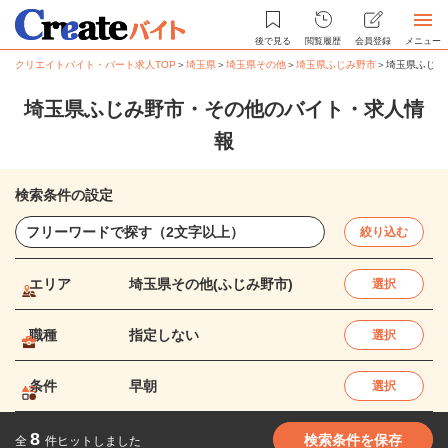
後で見る
閲覧履歴
会員登録
メニュー
クリエイトバイト・パート求人TOP
＞
埼玉県
＞
埼玉県その他
＞
埼玉県ふじみ野市
＞
埼玉県ふじみ
埼玉県ふじみ野市・その他のバイト・求人情
報
検索条件の設定
絞り込む
エリア
埼玉県その他(ふじみ野市)
選択
職種
指定しない
選択
条件
早朝
選択
8
検索条件を保存
全
件ヒットしました