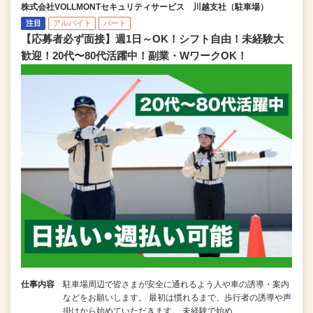
株式会社VOLLMONTセキュリティサービス 川越支社（駐車場）
注目
アルバイト
パート
【応募者必ず面接】週1日～OK！シフト自由！未経験大
歓迎！20代〜80代活躍中！副業・WワークOK！
仕事内容
駐車場周辺で皆さまが安全に通れるよう人や車の誘導・案内
などをお願いします。 最初は慣れるまで、歩行者の誘導や声
掛けから始めていただきます。 未経験で始め…