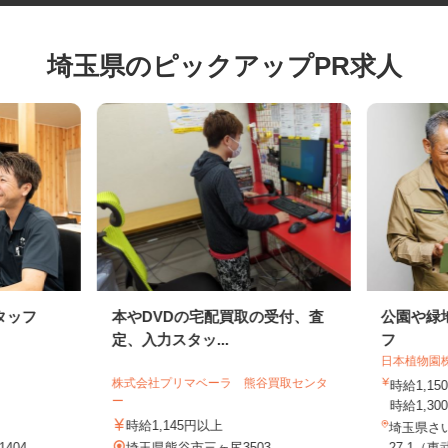
埼玉県のピックアップPR求人
タッフ
本やDVDの宅配買取の受付、査
公園や
定、入力スタッ...
フ
日本植物
株式会社プリマベーラ 熊谷買取センタ
時給1
ー
時給1,
時給1,145円以上