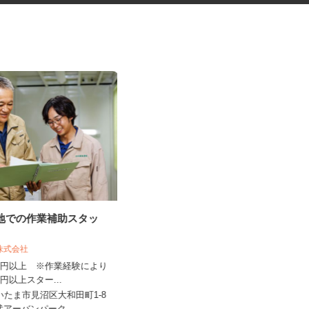
緑地での作業補助スタッ
水道工事の申請業務スタッフ
園株式会社
,150円以上 ※作業経験により
有限会社本田工業
300円以上スター...
時給1,300円以上