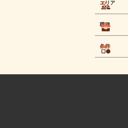
エリア
職種
条件