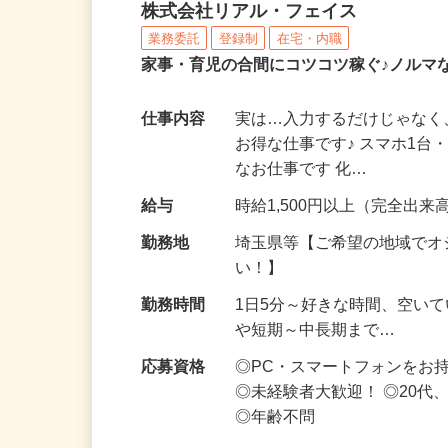
化粧品・サプリの在宅デ
株式会社リアル・フェイス
業務委託
登録制
在宅・内職
家事・育児の合間にコツコツ稼ぐ♪ノルマ
仕事内容
実は…入力するだけじゃなく
お得な仕事です♪ スマホ1台
なお仕事です 化…
給与
時給1,500円以上（完全出来高
勤務地
埼玉県等【ご希望の地域でオ
い！】
勤務時間
1日5分～好きな時間、空い
や短期～中長期まで…
応募資格
◎PC・スマートフォンをお
◎未経験者大歓迎！ ◎20代