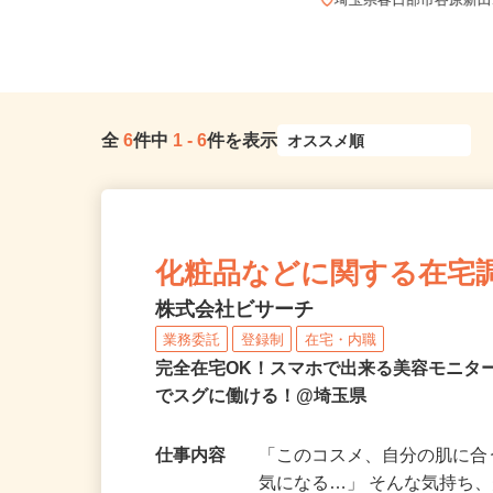
埼玉県さいたま市見沼区大和田町1-8
27-1（東武アーバンパーク...
埼玉県春日部市谷原新田1
全
6
件中
1
-
6
件を表示
化粧品などに関する在宅
株式会社ビサーチ
業務委託
登録制
在宅・内職
完全在宅OK！スマホで出来る美容モニタ
でスグに働ける！@埼玉県
仕事内容
「このコスメ、自分の肌に