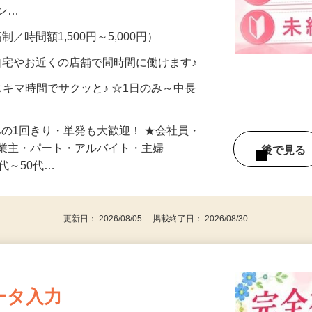
、美容モニターで解決できます♪ 気になる
メン…
制／時間額1,500円～5,000円）
自宅やお近くの店舗で間時間に働けます♪
スキマ時間でサクッと♪ ☆1日のみ～中長
みの1回きり・単発も大歓迎！ ★会社員・
事業主・パート・アルバイト・主婦
後で見
代～50代…
更新日： 2026/08/05 掲載終了日： 2026/08/30