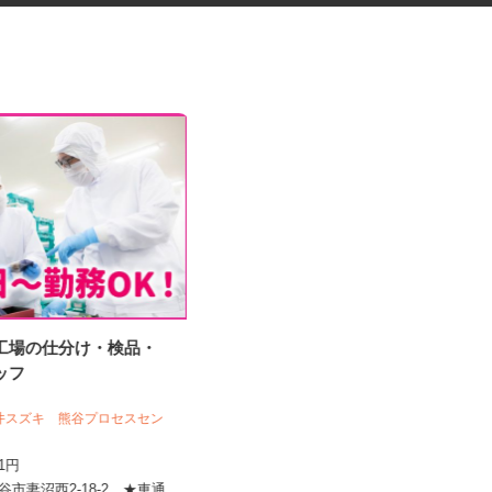
造工場の仕分け・検品・
振袖・袴レンタル、フォトスタ
タッフ
ジオの運営スタッ...
KIMONO＆ 大宮店／株式会社アニバーサ
リー
丸井スズキ 熊谷プロセスセン
時給1,120円～1,200円以上＋別途手
141円
当 ※昇給あり