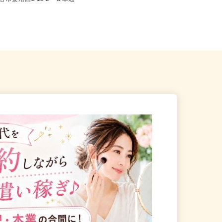
熊谷市妻沼西2-18-2 ★車通
埼玉県さいたま市大宮区宮町1-15
（「大宮駅」東口より徒歩3分）