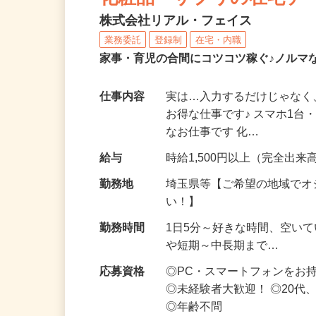
化粧品・サプリの在宅デ
株式会社リアル・フェイス
業務委託
登録制
在宅・内職
家事・育児の合間にコツコツ稼ぐ♪ノルマ
仕事内容
実は…入力するだけじゃなく
お得な仕事です♪ スマホ1台
なお仕事です 化…
給与
時給1,500円以上（完全出来高
勤務地
埼玉県等【ご希望の地域でオ
い！】
勤務時間
1日5分～好きな時間、空い
や短期～中長期まで…
応募資格
◎PC・スマートフォンをお