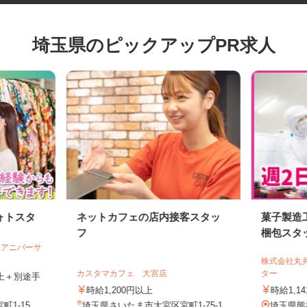
埼玉県のピックアップPR求人
ォトスタ
ネットカフェの店内接客スタッ
菓子製
フ
梱包ス
会社アニバーサ
株式会社
カスタマカフェ 大宮店
ター
円以上＋別途手
時給1,200円以上
時給1,