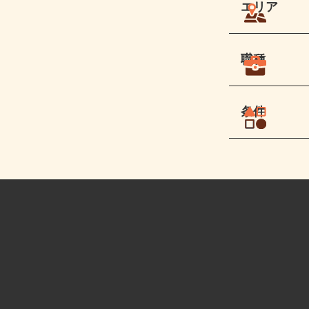
エリア
職種
条件