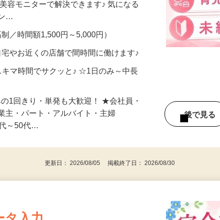
合うかな？」「試してみたいけど、費用が
、美容モニターで解決できます♪ 気になる
メン…
制／時間額1,500円～5,000円）
自宅やお近くの店舗で間時間に働けます♪
スキマ時間でサクッと♪ ☆1日のみ～中長
みの1回きり・単発も大歓迎！ ★会社員・
事業主・パート・アルバイト・主婦
後で見
代～50代…
更新日： 2026/08/05 掲載終了日： 2026/08/30