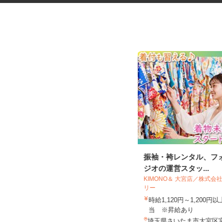
菓子製造工場の仕分け・検品・
振袖・袴レンタル、フ
梱包スタッフ
ジオの運営スタッ...
KIMONO＆ 大宮店／株式
リー
株式会社丸井スズキ 熊谷プロセスセン
ター
時給1,120円～1,200
時給1,141円
当 ※昇給あり