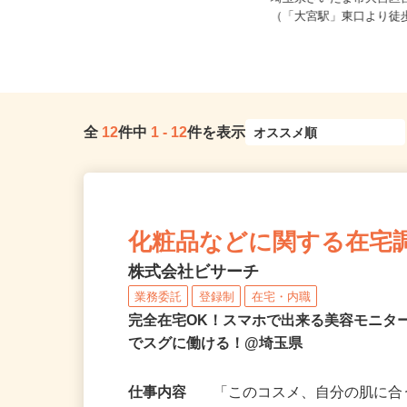
埼玉県熊谷市妻沼西2-18-2 ★車通
埼玉県さいたま市大宮区宮
勤可
（「大宮駅」東口より徒
全
12
件中
1
-
12
件を表示
化粧品などに関する在宅
株式会社ビサーチ
業務委託
登録制
在宅・内職
完全在宅OK！スマホで出来る美容モニタ
でスグに働ける！@埼玉県