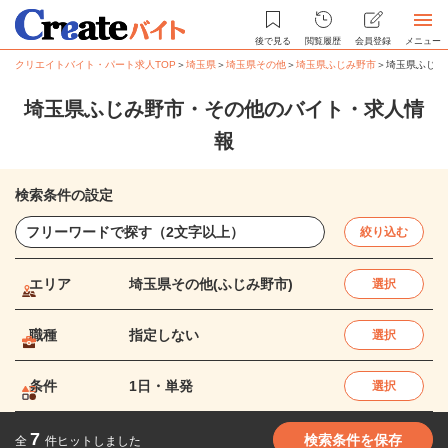
後で見る
閲覧履歴
会員登録
メニュー
クリエイトバイト・パート求人TOP
＞
埼玉県
＞
埼玉県その他
＞
埼玉県ふじみ野市
＞
埼玉県ふじみ
埼玉県ふじみ野市・その他のバイト・求人情
報
検索条件の設定
絞り込む
エリア
埼玉県その他(ふじみ野市)
選択
職種
指定しない
選択
条件
1日・単発
選択
7
検索条件を保存
全
件ヒットしました