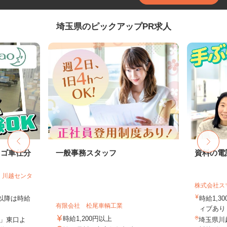
埼玉県のピックアップPR求人
カゴ車仕分
一般事務スタッフ
資料の電
 川越センタ
株式会社ス
時以降は時給
時給1,3
有限会社 松尾車輌工業
ィブあり 
時給1,200円以上
」東口よ
埼玉県川