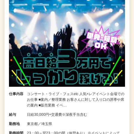
仕事内容
コンサート・ライブ・フェスetc 人気×レアイベント会場での
お仕事 ■案内／整理業務 お客さんに対して入り口の誘導や席
の案内 ■販売業務 イベ…
給与
日給30,000円+交通費※深夜手当含む
勤務地
東京都／埼玉県
勤務時間
23：00～翌23：00の間（休憩あり） ※イベントによって、