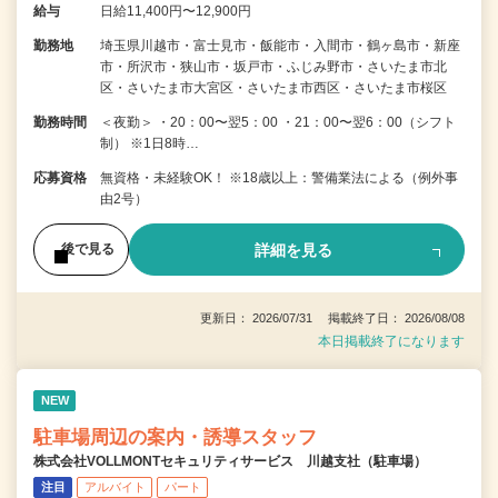
給与
日給11,400円〜12,900円
勤務地
埼玉県川越市・富士見市・飯能市・入間市・鶴ヶ島市・新座
市・所沢市・狭山市・坂戸市・ふじみ野市・さいたま市北
区・さいたま市大宮区・さいたま市西区・さいたま市桜区
勤務時間
＜夜勤＞ ・20：00〜翌5：00 ・21：00〜翌6：00（シフト
制） ※1日8時…
応募資格
無資格・未経験OK！ ※18歳以上：警備業法による（例外事
由2号）
詳細を見る
後で見る
更新日： 2026/07/31 掲載終了日： 2026/08/08
本日掲載終了になります
NEW
駐車場周辺の案内・誘導スタッフ
株式会社VOLLMONTセキュリティサービス 川越支社（駐車場）
注目
アルバイト
パート