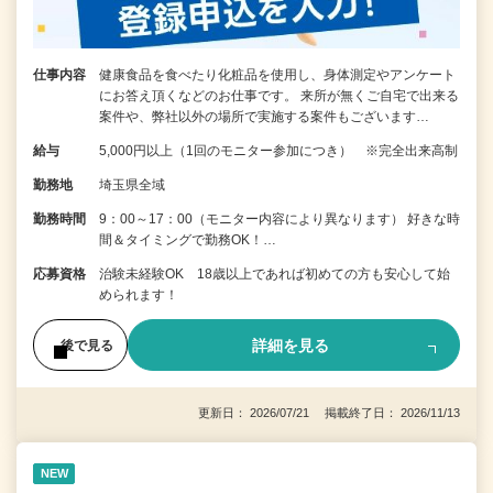
仕事内容
健康食品を食べたり化粧品を使用し、身体測定やアンケート
にお答え頂くなどのお仕事です。 来所が無くご自宅で出来る
案件や、弊社以外の場所で実施する案件もございます…
給与
5,000円以上（1回のモニター参加につき） ※完全出来高制
勤務地
埼玉県全域
勤務時間
9：00～17：00（モニター内容により異なります） 好きな時
間＆タイミングで勤務OK！…
応募資格
治験未経験OK 18歳以上であれば初めての方も安心して始
められます！
詳細を見る
後で見る
更新日： 2026/07/21 掲載終了日： 2026/11/13
NEW