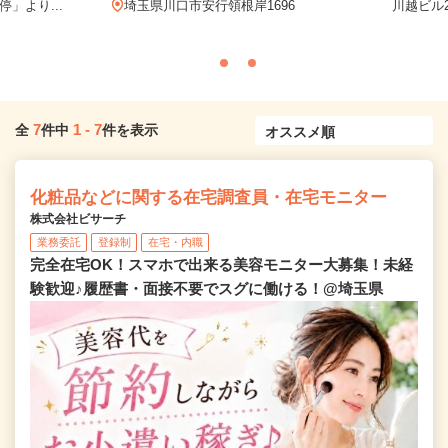
」より...
埼玉県川口市安行領根岸1696
川越ビル2
7
1
-
7
全
件中
件を表示
化粧品などに関する在宅調査員・在宅モニター
株式会社ビサーチ
業務委託
登録制
在宅・内職
完全在宅OK！スマホで出来る美容モニター大募集！未経
験歓迎♪履歴書・面接不要でスグに働ける！@埼玉県