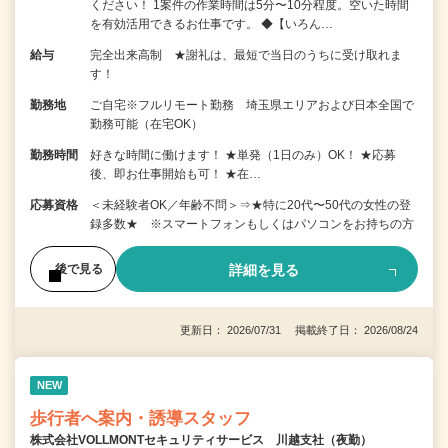
ください！ 1案件の作業時間は5分〜10分程度。空いた時間
を有効活用できるお仕事です。 ◆【いろん…
給与
完全出来高制 ★謝礼は、最短で当日のうちに受け取れま
す！
勤務地
ご自宅※フルリモート勤務 埼玉県エリアおよび日本全国で
勤務可能（在宅OK）
勤務時間
好きな時間に働けます！ ★単発（1日のみ）OK！ ★応募
後、即お仕事開始も可！ ★在…
応募資格
＜未経験者OK／年齢不問＞⇒★特に20代〜50代の女性の登
録多数★ ※スマートフォンもしくはパソコンをお持ちの方
詳細を見る
後で見る
更新日： 2026/07/31 掲載終了日： 2026/08/24
NEW
歩行者へ案内・誘導スタッフ
株式会社VOLLMONTセキュリティサービス 川越支社（夜勤）