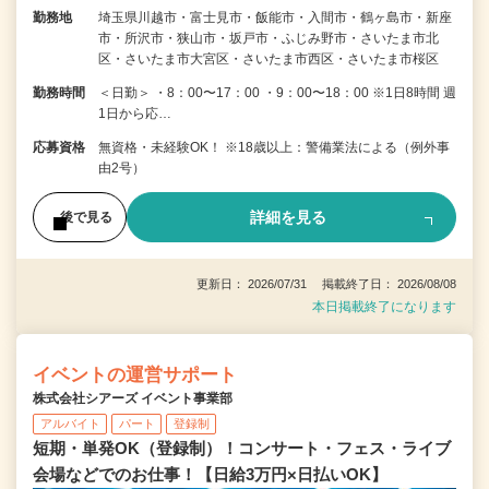
勤務地
埼玉県川越市・富士見市・飯能市・入間市・鶴ヶ島市・新座
市・所沢市・狭山市・坂戸市・ふじみ野市・さいたま市北
区・さいたま市大宮区・さいたま市西区・さいたま市桜区
勤務時間
＜日勤＞ ・8：00〜17：00 ・9：00〜18：00 ※1日8時間 週
1日から応…
応募資格
無資格・未経験OK！ ※18歳以上：警備業法による（例外事
由2号）
詳細を見る
後で見る
更新日： 2026/07/31 掲載終了日： 2026/08/08
本日掲載終了になります
イベントの運営サポート
株式会社シアーズ イベント事業部
アルバイト
パート
登録制
短期・単発OK（登録制）！コンサート・フェス・ライブ
会場などでのお仕事！【日給3万円×日払いOK】