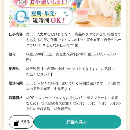
仕事内容
実は…入力するだけじゃなく、商品をタダで試せて 報酬まで
もらえるお得な仕事です♪ スマホ1台・完全在宅・自分のペー
スでOK！ ▼こんなお仕事です 化…
給与
時給1,500円以上（完全出来高制／時間額1,500円～5,000
円）
勤務地
埼玉県等【ご希望の地域でオシゴトできます♪ お気軽にご
相談ください！】
勤務時間
1日5分～好きな時間、空いている時間に働けます！ ☆1回の
みの単発や短期～中長期まで…
応募資格
◎PC・スマートフォンをお持ちの方（※アンケートに必要
なため） ◎未経験者大歓迎！ ◎20代、30代、40代、50代の
女性の登録多数 ◎年齢不問
詳細を見る
後で見る