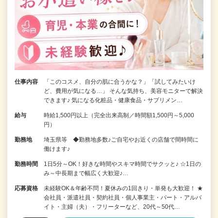
仕事内容
「このコスメ、自分の肌に合うかな？」「試してみたいけ
ど、費用が気になる…」 そんな気持ち、美容モニターで解決
できます♪ 気になる化粧品・健康食品・サプリメン…
給与
時給1,500円以上（完全出来高制／時間額1,500円～5,000
円）
勤務地
埼玉県等 ◆勤務地多数♪ご自宅やお近くの店舗で間時間に
働けます♪
勤務時間
1日5分～OK！好きな時間やスキマ時間でサクッと♪ ☆1日の
み～中長期まで幅広く大歓迎♪…
応募資格
未経験OK＆年齢不問！夏休みの1回きり・単発も大歓迎！ ★
会社員・派遣社員・契約社員・個人事業主・パート・アルバ
イト・主婦（夫）・フリーターなど、20代～50代…