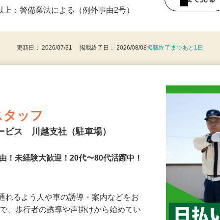
0 ・21：00〜翌6：00（シフト制） ※1日
後で見
8歳以上：警備業法による（例外事由2号）
更新日： 2026/07/31 掲載終了日： 2026/08/08
掲載終了まであと1日
スタッフ
サービス 川越支社（駐車場）
由！未経験大歓迎！20代〜80代活躍中！