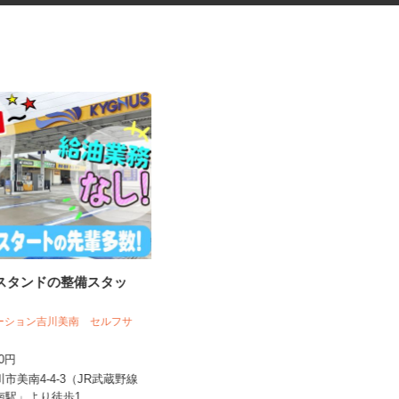
ンスタンドの整備スタッ
ネットカフェの店内接客スタッ
フ
テーション吉川美南 セルフサ
カスタマカフェ 大宮店
400円
時給1,200円以上
川市美南4-4-3（JR武蔵野線
埼玉県さいたま市大宮区宮町1-75-1