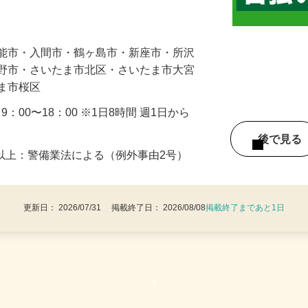
に通れるよう人や車の誘導・案内などをお
まで、歩行者の誘導や声掛けから始めてい
…
飯能市・入間市・鶴ヶ島市・新座市・所沢
み野市・さいたま市北区・さいたま市大宮
たま市桜区
・9：00〜18：00 ※1日8時間 週1日から
後で見
8歳以上：警備業法による（例外事由2号）
更新日： 2026/07/31 掲載終了日： 2026/08/08
掲載終了まであと1日