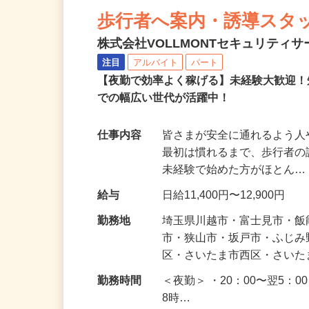
NEW
歩行者へ案内・誘導スタ
株式会社VOLLMONTセキュリティ
注目
アルバイト
パート
【夜勤で効率よく稼げる】未経験大歓迎！
での幅広い世代が活躍中！
仕事内容
皆さまが安全に通れるよう
最初は慣れるまで、歩行者
未経験で始めた方がほとん
給与
日給11,400円〜12,900円
勤務地
埼玉県川越市・富士見市・
市・狭山市・坂戸市・ふじ
区・さいたま市西区・さい