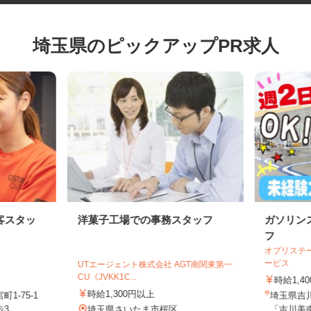
埼玉県のピックアップPR求人
客スタッ
洋菓子工場での事務スタッフ
ガソリ
フ
オブリス
ービス
UTエージェント株式会社 AGT南関東第一
CU《JVKK1C...
時給1,
時給1,300円以上
1-75-1
埼玉県吉