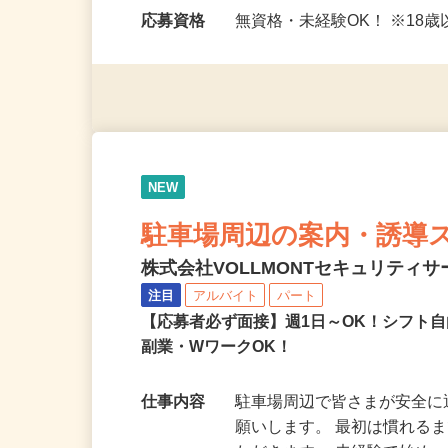
勤務時間
＜夜勤＞ ・20：00〜翌5：0
8時…
応募資格
無資格・未経験OK！ ※1
NEW
駐車場周辺の案内・誘導
株式会社VOLLMONTセキュリティ
注目
アルバイト
パート
【応募者必ず面接】週1日～OK！シフト自
副業・WワークOK！