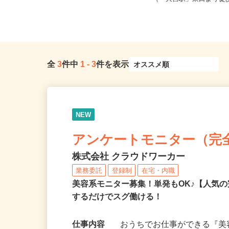
「吉川美南駅」より徒歩1...
（「大宮駅」東口より徒歩3
全
3
件中
1
-
3
件を表示
NEW
アンケートモニター（完
株式会社 クラウドワーカー
業務委託
登録制
在宅・内職
美容系モニター募集！単発もOK♪【人気
するだけでスグ働ける！