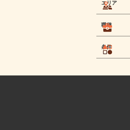
エリア
職種
条件