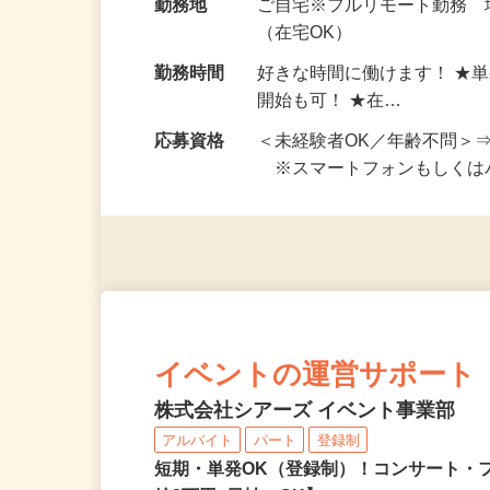
給与
完全出来高制 ★謝礼は、
勤務地
ご自宅※フルリモート勤務
（在宅OK）
勤務時間
好きな時間に働けます！ ★
開始も可！ ★在…
応募資格
＜未経験者OK／年齢不問＞
※スマートフォンもしくは
イベントの運営サポート
株式会社シアーズ イベント事業部