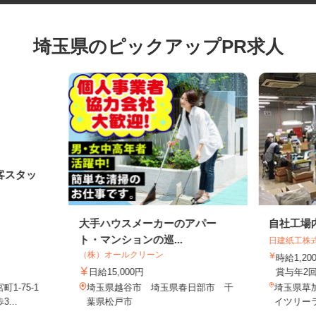
埼玉県のピックアップPR求人
客スタッ
大手ハウスメーカーのアパー
自社工
ト・マンションの巡...
日建紙工
（株）オールクリーン
時給1
日給15,000円
賞与年
1-75-1
埼玉県越谷市 埼玉県春日部市 千
埼玉県草