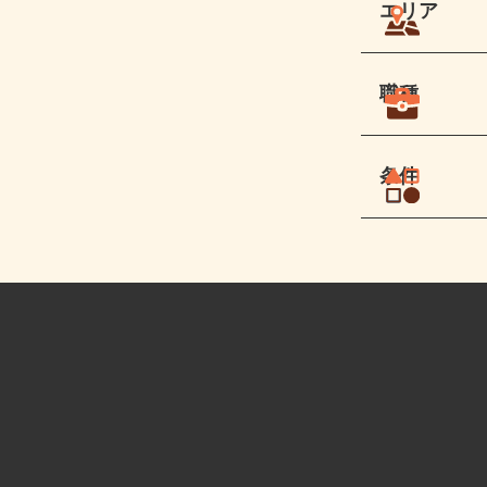
エリア
職種
条件