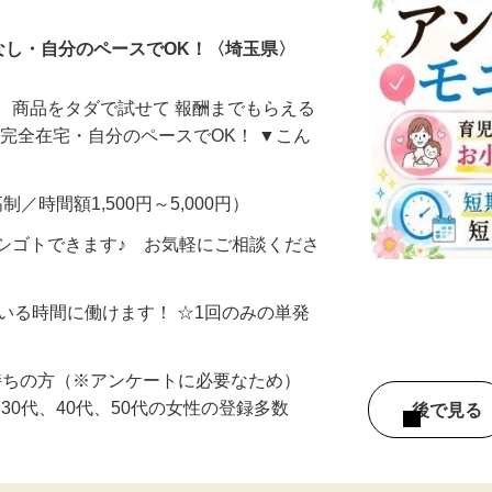
なし・自分のペースでOK！〈埼玉県〉
、商品をタダで試せて 報酬までもらえる
・完全在宅・自分のペースでOK！ ▼こん
制／時間額1,500円～5,000円）
シゴトできます♪ お気軽にご相談くださ
ている時間に働けます！ ☆1回のみの単発
持ちの方（※アンケートに必要なため）
、30代、40代、50代の女性の登録多数
後で見