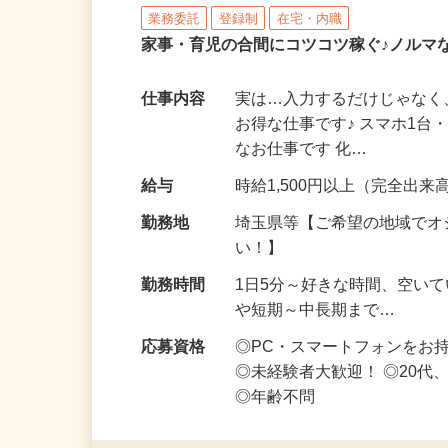
株式会社リアル・フェイス
業務委託
登録制
在宅・内職
家事・育児の合間にコツコツ稼ぐ♪ノルマ
仕事内容
実は…入力するだけじゃなく
お得な仕事です♪ スマホ1台
なお仕事です 化…
給与
時給1,500円以上（完全出来高
勤務地
埼玉県等【ご希望の地域でオ
い！】
勤務時間
1日5分～好きな時間、空い
や短期～中長期まで…
応募資格
◎PC・スマートフォンをお
◎未経験者大歓迎！ ◎20代
◎年齢不問