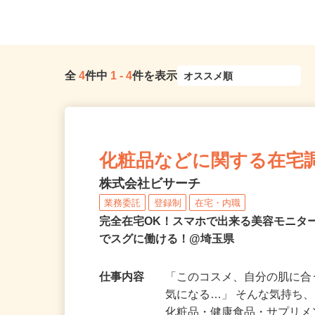
イツリーライン「草加駅」か...
（「大宮駅」東口より徒歩3
全
4
件中
1
-
4
件を表示
化粧品などに関する在宅
株式会社ビサーチ
業務委託
登録制
在宅・内職
完全在宅OK！スマホで出来る美容モニタ
でスグに働ける！@埼玉県
仕事内容
「このコスメ、自分の肌に
気になる…」 そんな気持ち