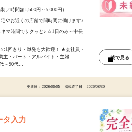
メン…
制／時間額1,500円～5,000円）
自宅やお近くの店舗で間時間に働けます♪
スキマ時間でサクッと♪ ☆1日のみ～中長
みの1回きり・単発も大歓迎！ ★会社員・
事業主・パート・アルバイト・主婦
後で見
代～50代…
更新日： 2026/08/05 掲載終了日： 2026/08/30
ータ入力