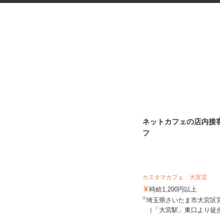
自社工場内の軽作業スタッフ
ネットカフェの店内接
フ
日建紙工株式会社
カスタマカフェ 大宮店
時給1,200円（別途交通費全額支給＋
賞与年2回支給）
時給1,200円以上
埼玉県草加市青柳1‐5‐15（東武スカ
埼玉県さいたま市大宮区宮町