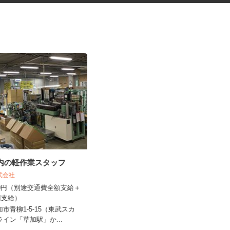
場内の軽作業スタッフ
ネットカフェの店内接客スタッ
フ
株式会社
カスタマカフェ 大宮店
,200円（別途交通費全額支給＋
2回支給）
時給1,200円以上
加市青柳1‐5‐15（東武スカ
埼玉県さいたま市大宮区宮町1-75-1