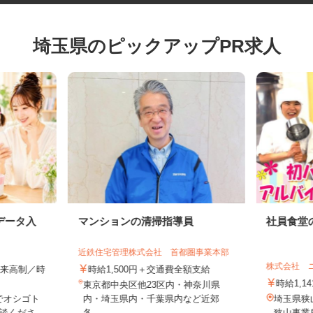
埼玉県のピックアップPR求人
データ入
マンションの清掃指導員
社員食
近鉄住宅管理株式会社 首都圏事業本部
株式会社
全出来高制／時
時給1,500円＋交通費全額支給
時給1
東京都中央区他23区内・神奈川県