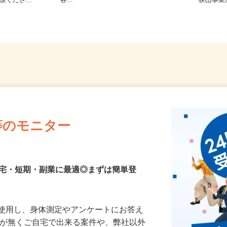
でオシゴト
内・埼玉県内・千葉県内など近郊
埼玉県
談くださ...
各...
狭山事
等のモニター
在宅・短期・副業に最適◎まずは簡単登
を使用し、身体測定やアンケートにお答え