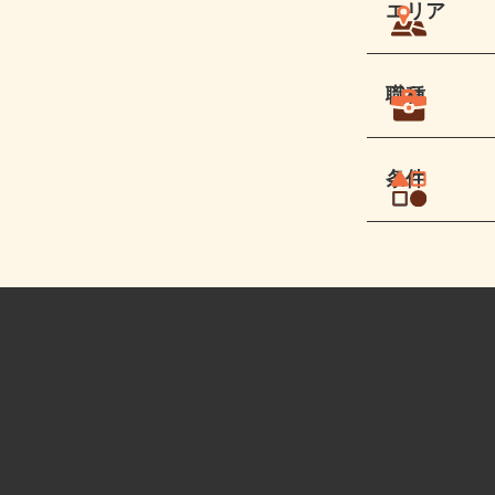
エリア
職種
条件