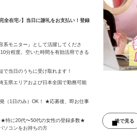
全在宅）
の完全在宅♪】当日に謝礼をお支払い！登録
美容系モニター』として活躍してくださ
分〜10分程度。空いた時間を有効活用できる
最短で当日のうちに受け取れます！
 埼玉県エリアおよび日本全国で勤務可能
単発（1日のみ）OK！ ★応募後、即お仕事
⇒★特に20代〜50代の女性の登録多数★
後で見