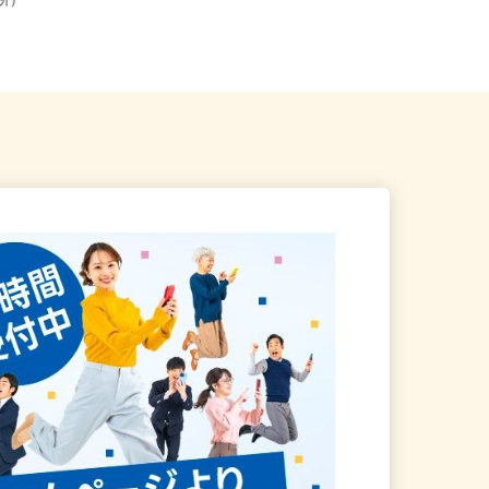
狭山市笹井535（鷺宮製作所
埼玉県等【ご希望の地域でオシゴト
業所）
できます♪ お気軽にご相談くださ...