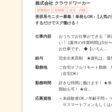
アンケートモニター（完
株式会社 クラウドワーカー
業務委託
登録制
在宅・内職
美容系モニター募集！単発もOK♪【人気
するだけでスグ働ける！
仕事内容
おうちでお仕事ができる『
い！ 1案件の作業時間は5
お仕事です。 ◆【いろん…
給与
完全出来高制 ★謝礼は、
勤務地
ご自宅※フルリモート勤務
（在宅OK）
勤務時間
好きな時間に働けます！ ★
開始も可！ ★在…
応募資格
＜未経験者OK／年齢不問＞