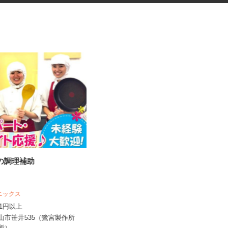
堂の調理補助
化粧品・サプリの在宅データ入
力
株式会社リアル・フェイス
 ニックス
時給1,500円以上（完全出来高制／時
,141円以上
間額1,500円～5,00...