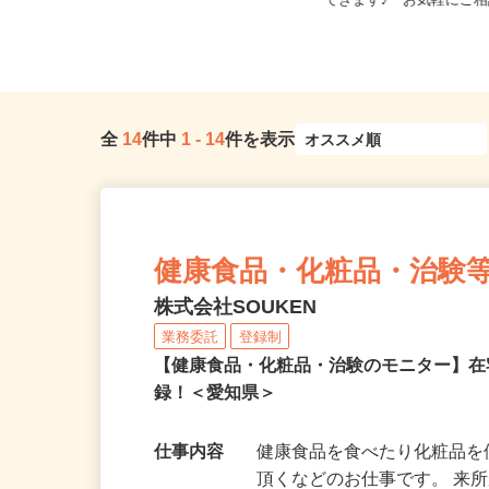
埼玉県狭山市笹井535（鷺宮製作所
埼玉県等【ご希望の地域
狭山事業所）
できます♪ お気軽にご相
全
14
件中
1
-
14
件を表示
健康食品・化粧品・治験
株式会社SOUKEN
業務委託
登録制
【健康食品・化粧品・治験のモニター】
録！＜愛知県＞
仕事内容
健康食品を食べたり化粧品