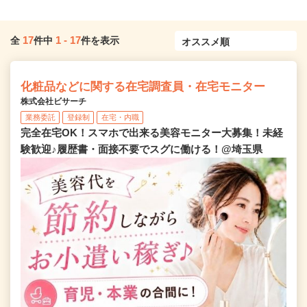
17
1
-
17
全
件中
件を表示
化粧品などに関する在宅調査員・在宅モニター
株式会社ビサーチ
業務委託
登録制
在宅・内職
完全在宅OK！スマホで出来る美容モニター大募集！未経
験歓迎♪履歴書・面接不要でスグに働ける！@埼玉県