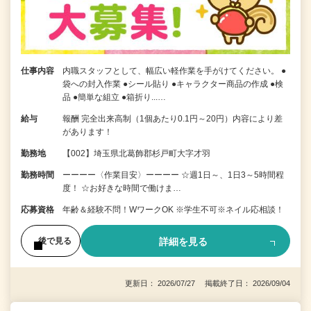
仕事内容
内職スタッフとして、幅広い軽作業を手がけてください。 ●
袋への封入作業 ●シール貼り ●キャラクター商品の作成 ●検
品 ●簡単な組立 ●箱折り...…
給与
報酬 完全出来高制（1個あたり0.1円～20円）内容により差
があります！
勤務地
【002】埼玉県北葛飾郡杉戸町大字才羽
勤務時間
ーーーー〈作業目安〉ーーーー ☆週1日～、1日3～5時間程
度！ ☆お好きな時間で働けま…
応募資格
年齢＆経験不問！WワークOK ※学生不可※ネイル応相談！
詳細を見る
後で見る
更新日： 2026/07/27 掲載終了日： 2026/09/04