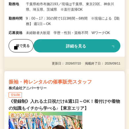
勤務地
千葉県柏市布施2193／現場は千葉県、東京23区、神奈川
県、埼玉県、茨城県 ※直行直帰OK
勤務時間
9：00～17：30の間で1日3時間～6時間 ※現場による 【勤
務】 週1日～OK
応募資格
未経験者大歓迎 学歴・性別・資格不問 WワークOK
詳細を見る
後で見る
更新日： 2026/07/10 掲載終了日： 2026/09/11
振袖・袴レンタルの催事販売スタッフ
株式会社アニバーサリー
登録制
《登録制》入れる土日祝だけ&週1日～OK！着付けや着物
の知識もイチから学べる♪【東京エリア】