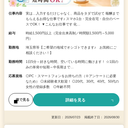
仕事内容
実は…入力するだけじゃなく、商品をタダで試せて 報酬まで
もらえるお得な仕事です♪ スマホ1台・完全在宅・自分のペー
スでOK！ ▼こんなお仕事です 化…
給与
時給1,500円以上（完全出来高制／時間額1,500円～5,000
円）
勤務地
埼玉県等【ご希望の地域でオシゴトできます♪ お気軽にご
相談ください！】
勤務時間
1日5分～好きな時間、空いている時間に働けます！ ☆1回の
みの単発や短期～中長期まで…
応募資格
◎PC・スマートフォンをお持ちの方（※アンケートに必要
なため） ◎未経験者大歓迎！ ◎20代、30代、40代、50代の
女性の登録多数 ◎年齢不問
詳細を見る
後で見る
更新日： 2026/07/23 掲載終了日： 2026/08/30