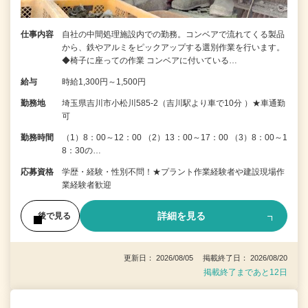
仕事内容
自社の中間処理施設内での勤務。コンベアで流れてくる製品
から、鉄やアルミをピックアップする選別作業を行います。
◆椅子に座っての作業 コンベアに付いている…
給与
時給1,300円～1,500円
勤務地
埼玉県吉川市小松川585-2（吉川駅より車で10分 ）★車通勤
可
勤務時間
（1）8：00～12：00 （2）13：00～17：00 （3）8：00～1
8：30の…
応募資格
学歴・経験・性別不問！★プラント作業経験者や建設現場作
業経験者歓迎
詳細を見る
後で見る
更新日： 2026/08/05 掲載終了日： 2026/08/20
掲載終了まであと12日