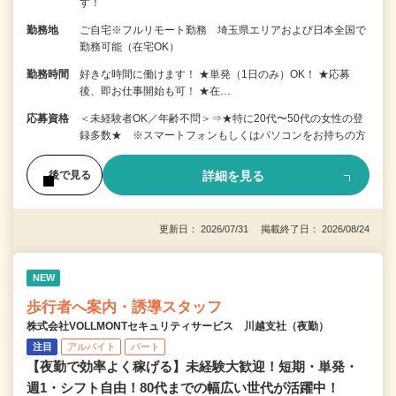
す！
勤務地
ご自宅※フルリモート勤務 埼玉県エリアおよび日本全国で
勤務可能（在宅OK）
勤務時間
好きな時間に働けます！ ★単発（1日のみ）OK！ ★応募
後、即お仕事開始も可！ ★在…
応募資格
＜未経験者OK／年齢不問＞⇒★特に20代〜50代の女性の登
録多数★ ※スマートフォンもしくはパソコンをお持ちの方
詳細を見る
後で見る
更新日： 2026/07/31 掲載終了日： 2026/08/24
NEW
歩行者へ案内・誘導スタッフ
株式会社VOLLMONTセキュリティサービス 川越支社（夜勤）
注目
アルバイト
パート
【夜勤で効率よく稼げる】未経験大歓迎！短期・単発・
週1・シフト自由！80代までの幅広い世代が活躍中！