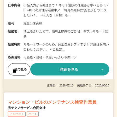
仕事内容
出品入力から発送まで！ ネット通販の仕組みが学べる◎ ＼2
0〜40代の男性が活躍中／ 「毎月の給料に“あと少し”プラス
したい！」 ⇒そんな〈目標〉を…
給与
完全出来高制
勤務地
埼玉県さいたま市、他埼玉県内のご自宅 ※フルリモート勤
務
勤務時間
リモートワークのため、完全自由シフトです！ 詳細はお問い
合わせください。 ＜会社営…
応募資格
＼経験・資格・学歴いっさい不問！／
詳細を見る
後で見る
更新日： 2026/07/15 掲載終了日： 2026/08/26
マンション・ビルのメンテナンス検査作業員
光テクノサービス合同会社
アルバイト
パート