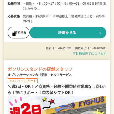
勤務時間
＜日勤＞ ・8：00〜17：00 ・9：00〜18：00 ※1日8時間 週
1日から応…
応募資格
無資格・未経験OK！ ※18歳以上：警備業法による（例外事
由2号）
詳細を見る
後で見る
更新日： 2026/07/31 掲載終了日： 2026/08/08
本日掲載終了になります
ガソリンスタンドの店舗スタッフ
オブリステーション吉川美南 セルフサービス
アルバイト
パート
＼週2日～OK！／◎資格・経験不問◎給油業務なし◎1か
ら丁寧にサポート！◎希望シフトOK！