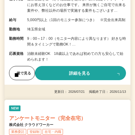
にお答え頂くなどのお仕事です。 来所が無くご自宅で出来る
案件や、弊社以外の場所で実施する案件もございます…
給与
5,000円以上（1回のモニター参加につき） ※完全出来高制
勤務地
埼玉県全域
勤務時間
9：00～17：00（モニター内容により異なります） 好きな時
間＆タイミングで勤務OK！…
応募資格
治験未経験OK 18歳以上であれば初めての方も安心して始
められます！
詳細を見る
後で見る
更新日： 2026/07/21 掲載終了日： 2026/11/13
NEW
アンケートモニター（完全在宅）
株式会社 クラウドワーカー
業務委託
登録制
在宅・内職