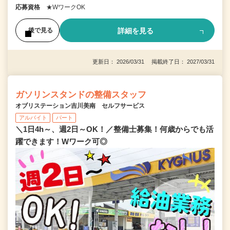
応募資格
★WワークOK
詳細を見る
後で見る
更新日： 2026/03/31 掲載終了日： 2027/03/31
ガソリンスタンドの整備スタッフ
オブリステーション吉川美南 セルフサービス
アルバイト
パート
＼1日4h～、週2日～OK！／整備士募集！何歳からでも活
躍できます！Wワーク可◎