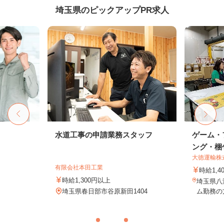
埼玉県のピックアップPR求人
水道工事の申請業務スタッフ
ゲーム・
ング・梱包
大徳運輸株
有限会社本田工業
時給1,4
時給1,300円以上
埼玉県八
埼玉県春日部市谷原新田1404
ム勤務の