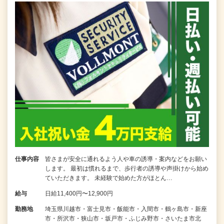
仕事内容
皆さまが安全に通れるよう人や車の誘導・案内などをお願い
します。 最初は慣れるまで、歩行者の誘導や声掛けから始め
ていただきます。 未経験で始めた方がほとん…
給与
日給11,400円〜12,900円
勤務地
埼玉県川越市・富士見市・飯能市・入間市・鶴ヶ島市・新座
市・所沢市・狭山市・坂戸市・ふじみ野市・さいたま市北