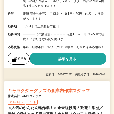
袋への封入作業 ●シール貼り ●キャラクター商品の作成 ●検
品 ●簡単な組立 ●箱折り...…
給与
報酬 完全出来高制（1個あたり0.1円～20円）内容により差
があります！
勤務地
【001】埼玉県越谷市花田
勤務時間
ーーーー〈作業目安〉ーーーー ☆週1日～、1日3～5時間程
度！ ☆お好きな時間で働けま…
応募資格
年齢＆経験不問！WワークOK ※学生不可※ネイル応相談！
詳細を見る
後で見る
更新日： 2026/07/27 掲載終了日： 2026/09/04
キャラクターグッズの倉庫内作業スタッフ
株式会社ベルロジテック
アルバイト
パート
＜人気のかんたん軽作業！＞◆未経験者大歓迎！学歴／
年齢／資格とわず増員募集！★女性スタッフ大活躍中！