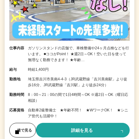
仕事内容
ガソリンスタンドの店舗で、車検整備や24ヶ月点検などを行
います。 ■ココがPoint！ ★週2日～OK！空いた日を使って
無理なく勤務できます！ ★年齢…
給与
時給1,400円
勤務地
埼玉県吉川市美南4-4-3（JR武蔵野線「吉川美南駅」より徒
歩16分、JR武蔵野線「吉川駅」より徒歩24分）
勤務時間
8：00～21：00の間で1日4時間～OK ※週2日～OK（曜日応
相談）
応募資格
自動車2級整備士 ★年齢不問！ ★WワークOK！ ★シニ
ア世代も活躍中！
詳細を見る
後で見る