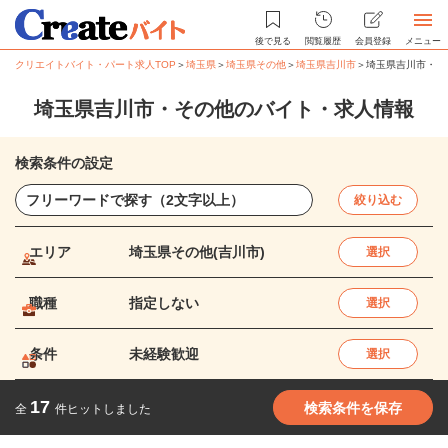
後で見る
閲覧履歴
会員登録
メニュー
クリエイトバイト・パート求人TOP
＞
埼玉県
＞
埼玉県その他
＞
埼玉県吉川市
＞
埼玉県吉川市・そ
埼玉県吉川市・その他のバイト・求人情報
検索条件の設定
絞り込む
エリア
埼玉県その他(吉川市)
選択
職種
指定しない
選択
条件
未経験歓迎
選択
17
検索条件を保存
全
件ヒットしました