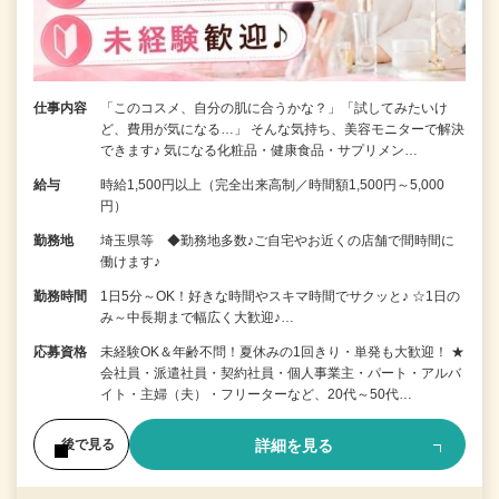
仕事内容
「このコスメ、自分の肌に合うかな？」「試してみたいけ
ど、費用が気になる…」 そんな気持ち、美容モニターで解決
できます♪ 気になる化粧品・健康食品・サプリメン…
給与
時給1,500円以上（完全出来高制／時間額1,500円～5,000
円）
勤務地
埼玉県等 ◆勤務地多数♪ご自宅やお近くの店舗で間時間に
働けます♪
勤務時間
1日5分～OK！好きな時間やスキマ時間でサクッと♪ ☆1日の
み～中長期まで幅広く大歓迎♪…
応募資格
未経験OK＆年齢不問！夏休みの1回きり・単発も大歓迎！ ★
会社員・派遣社員・契約社員・個人事業主・パート・アルバ
イト・主婦（夫）・フリーターなど、20代～50代…
詳細を見る
後で見る