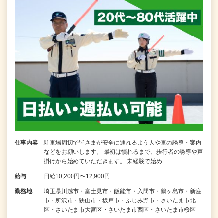
仕事内容
駐車場周辺で皆さまが安全に通れるよう人や車の誘導・案内
などをお願いします。 最初は慣れるまで、歩行者の誘導や声
掛けから始めていただきます。 未経験で始め…
給与
日給10,200円〜12,900円
勤務地
埼玉県川越市・富士見市・飯能市・入間市・鶴ヶ島市・新座
市・所沢市・狭山市・坂戸市・ふじみ野市・さいたま市北
区・さいたま市大宮区・さいたま市西区・さいたま市桜区