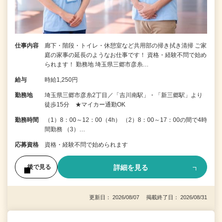
仕事内容
廊下・階段・トイレ・休憩室など共用部の掃き拭き清掃 ご家
庭の家事の延長のようなお仕事です！ 資格・経験不問で始め
られます！ 勤務地 埼玉県三郷市彦糸…
給与
時給1,250円
勤務地
埼玉県三郷市彦糸2丁目／「吉川南駅」・「新三郷駅」より
徒歩15分 ★マイカー通勤OK
勤務時間
（1）8：00～12：00（4h） （2）8：00～17：00の間で4時
間勤務 （3）…
応募資格
資格・経験不問で始められます
詳細を見る
後で見る
更新日： 2026/08/07 掲載終了日： 2026/08/31