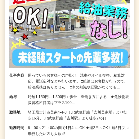
仕事内容
困っているお客様への声掛け、洗車やオイル交換、精算対
応、電話応対などを行います。 □給油はお客様が行うので、
給油業務はありません！ □車の知識や経験がなくても…
給与
時給1,150円～1,300円＋歩合 ※働き方による ★危険物取
扱資格所持者はプラス100…
勤務地
埼玉県吉川市美南4-4-3（JR武蔵野線「吉川美南駅」より徒
歩16分、JR武蔵野線「吉川駅」より徒歩24分）
勤務時間
8：00～21：00の間で1日4h～OK ★週2日～OK！週5日フル
勤務したい方も大歓迎！…