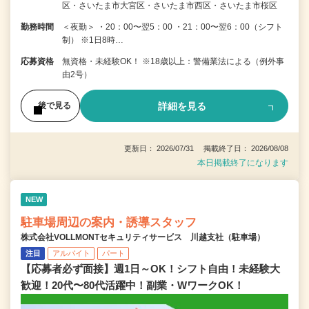
区・さいたま市大宮区・さいたま市西区・さいたま市桜区
勤務時間
＜夜勤＞ ・20：00〜翌5：00 ・21：00〜翌6：00（シフト
制） ※1日8時…
応募資格
無資格・未経験OK！ ※18歳以上：警備業法による（例外事
由2号）
詳細を見る
後で見る
更新日： 2026/07/31 掲載終了日： 2026/08/08
本日掲載終了になります
NEW
駐車場周辺の案内・誘導スタッフ
株式会社VOLLMONTセキュリティサービス 川越支社（駐車場）
注目
アルバイト
パート
【応募者必ず面接】週1日～OK！シフト自由！未経験大
歓迎！20代〜80代活躍中！副業・WワークOK！