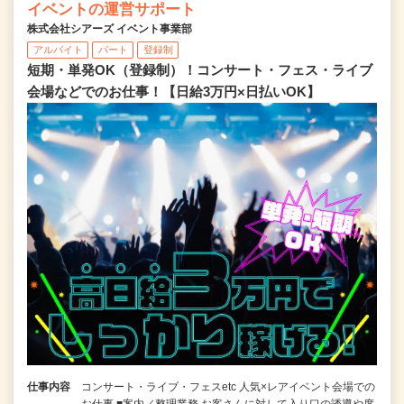
イベントの運営サポート
株式会社シアーズ イベント事業部
アルバイト
パート
登録制
短期・単発OK（登録制）！コンサート・フェス・ライブ
会場などでのお仕事！【日給3万円×日払いOK】
仕事内容
コンサート・ライブ・フェスetc 人気×レアイベント会場での
お仕事 ■案内／整理業務 お客さんに対して入り口の誘導や席