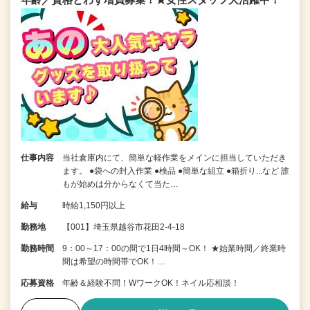
仕事内容
当社倉庫内にて、簡単な軽作業をメインに担当していただき
ます。 ●袋への封入作業 ●検品 ●簡単な組立 ●箱折り...など 誰
もが始めは分からなくて当た…
給与
時給1,150円以上
勤務地
【001】埼玉県越谷市花田2-4-18
勤務時間
9：00～17：00の間で1日4時間～OK！ ★始業時間／終業時
間は希望の時間帯でOK！…
応募資格
年齢＆経験不問！WワークOK！ネイル応相談！