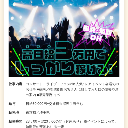
仕事内容
コンサート・ライブ・フェスetc 人気×レアイベント会場での
お仕事 ■案内／整理業務 お客さんに対して入り口の誘導や席
の案内 ■販売業務 イベ…
給与
日給30,000円+交通費※深夜手当含む
勤務地
東京都／埼玉県
勤務時間
23：00～翌23：00の間（休憩あり） ※イベントによって、
時間帯の変動あり ※一定…