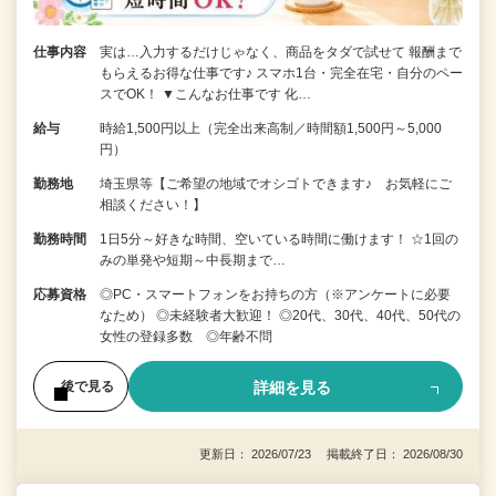
仕事内容
実は…入力するだけじゃなく、商品をタダで試せて 報酬まで
もらえるお得な仕事です♪ スマホ1台・完全在宅・自分のペー
スでOK！ ▼こんなお仕事です 化…
給与
時給1,500円以上（完全出来高制／時間額1,500円～5,000
円）
勤務地
埼玉県等【ご希望の地域でオシゴトできます♪ お気軽にご
相談ください！】
勤務時間
1日5分～好きな時間、空いている時間に働けます！ ☆1回の
みの単発や短期～中長期まで…
応募資格
◎PC・スマートフォンをお持ちの方（※アンケートに必要
なため） ◎未経験者大歓迎！ ◎20代、30代、40代、50代の
女性の登録多数 ◎年齢不問
詳細を見る
後で見る
更新日： 2026/07/23 掲載終了日： 2026/08/30