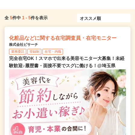
5
1
-
5
全
件中
件を表示
化粧品などに関する在宅調査員・在宅モニター
株式会社ビサーチ
業務委託
登録制
在宅・内職
完全在宅OK！スマホで出来る美容モニター大募集！未経
験歓迎♪履歴書・面接不要でスグに働ける！@埼玉県