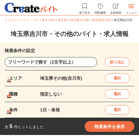
後で見る
閲覧履歴
会員登録
メニュー
クリエイトバイト・パート求人TOP
＞
埼玉県
＞
埼玉県その他
＞
埼玉県吉川市
＞
埼玉県吉川市・そ
埼玉県吉川市・その他のバイト・求人情報
検索条件の設定
絞り込む
エリア
埼玉県その他(吉川市)
選択
職種
指定しない
選択
条件
1日・単発
選択
5
検索条件を保存
全
件ヒットしました