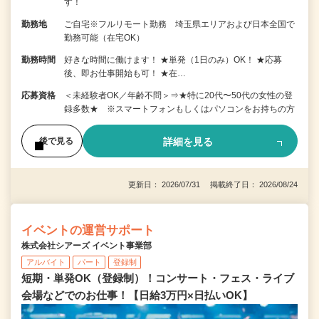
す！
勤務地
ご自宅※フルリモート勤務 埼玉県エリアおよび日本全国で
勤務可能（在宅OK）
勤務時間
好きな時間に働けます！ ★単発（1日のみ）OK！ ★応募
後、即お仕事開始も可！ ★在…
応募資格
＜未経験者OK／年齢不問＞⇒★特に20代〜50代の女性の登
録多数★ ※スマートフォンもしくはパソコンをお持ちの方
詳細を見る
後で見る
更新日： 2026/07/31 掲載終了日： 2026/08/24
イベントの運営サポート
株式会社シアーズ イベント事業部
アルバイト
パート
登録制
短期・単発OK（登録制）！コンサート・フェス・ライブ
会場などでのお仕事！【日給3万円×日払いOK】