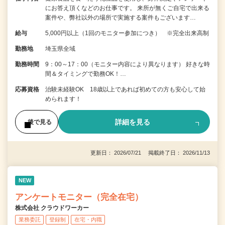
にお答え頂くなどのお仕事です。 来所が無くご自宅で出来る
案件や、弊社以外の場所で実施する案件もございます…
給与
5,000円以上（1回のモニター参加につき） ※完全出来高制
勤務地
埼玉県全域
勤務時間
9：00～17：00（モニター内容により異なります） 好きな時
間＆タイミングで勤務OK！…
応募資格
治験未経験OK 18歳以上であれば初めての方も安心して始
められます！
詳細を見る
後で見る
更新日： 2026/07/21 掲載終了日： 2026/11/13
NEW
アンケートモニター（完全在宅）
株式会社 クラウドワーカー
業務委託
登録制
在宅・内職