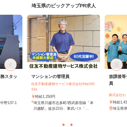
埼玉県のピックアップPR求人
事務スタッ
マンションの管理員
放課後等
員
住友不動産建物サービス株式会社/hkp260
33a
株式会社わ
時給1,250円
時給1,4
野137-1
埼玉県川越市志多町/西武新宿線「本
川越駅」徒歩22分、東武バス「...
埼玉県草加