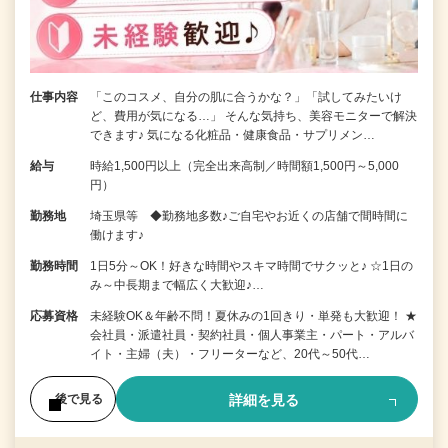
仕事内容
「このコスメ、自分の肌に合うかな？」「試してみたいけ
ど、費用が気になる…」 そんな気持ち、美容モニターで解決
できます♪ 気になる化粧品・健康食品・サプリメン…
給与
時給1,500円以上（完全出来高制／時間額1,500円～5,000
円）
勤務地
埼玉県等 ◆勤務地多数♪ご自宅やお近くの店舗で間時間に
働けます♪
勤務時間
1日5分～OK！好きな時間やスキマ時間でサクッと♪ ☆1日の
み～中長期まで幅広く大歓迎♪…
応募資格
未経験OK＆年齢不問！夏休みの1回きり・単発も大歓迎！ ★
会社員・派遣社員・契約社員・個人事業主・パート・アルバ
イト・主婦（夫）・フリーターなど、20代～50代…
詳細を見る
後で見る