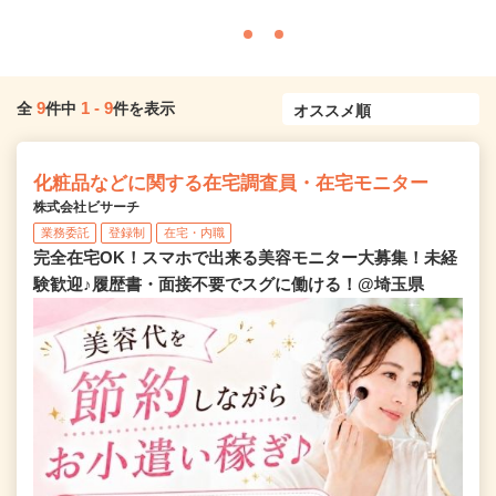
9
1
-
9
全
件中
件を表示
化粧品などに関する在宅調査員・在宅モニター
株式会社ビサーチ
業務委託
登録制
在宅・内職
完全在宅OK！スマホで出来る美容モニター大募集！未経
験歓迎♪履歴書・面接不要でスグに働ける！@埼玉県