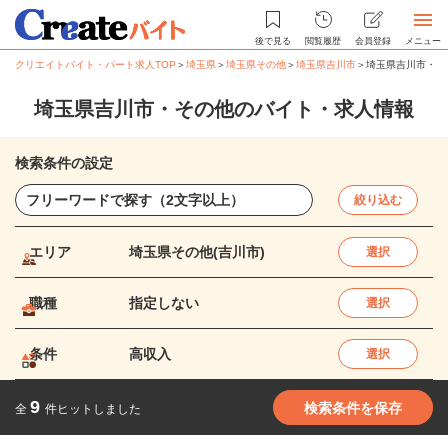
後で見る
閲覧履歴
会員登録
メニュー
クリエイトバイト・パート求人TOP
＞
埼玉県
＞
埼玉県その他
＞
埼玉県吉川市
＞
埼玉県吉川市・そ
埼玉県吉川市・その他のバイト・求人情報
検索条件の設定
絞り込む
エリア
埼玉県その他(吉川市)
選択
職種
指定しない
選択
条件
高収入
選択
9
検索条件を保存
全
件ヒットしました