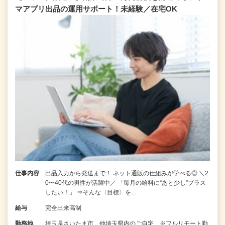
マアプリ出品の運用サポート！未経験／在宅OK
仕事内容
出品入力から発送まで！ ネット通販の仕組みが学べる◎ ＼2
0〜40代の男性が活躍中／ 「毎月の給料に“あと少し”プラス
したい！」 ⇒そんな〈目標〉を…
給与
完全出来高制
勤務地
埼玉県さいたま市、他埼玉県内のご自宅 ※フルリモート勤