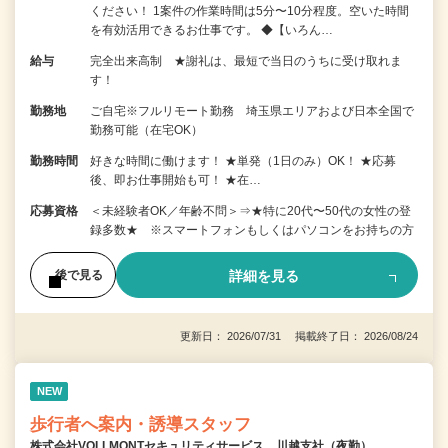
ください！ 1案件の作業時間は5分〜10分程度。空いた時間
を有効活用できるお仕事です。 ◆【いろん…
給与
完全出来高制 ★謝礼は、最短で当日のうちに受け取れま
す！
勤務地
ご自宅※フルリモート勤務 埼玉県エリアおよび日本全国で
勤務可能（在宅OK）
勤務時間
好きな時間に働けます！ ★単発（1日のみ）OK！ ★応募
後、即お仕事開始も可！ ★在…
応募資格
＜未経験者OK／年齢不問＞⇒★特に20代〜50代の女性の登
録多数★ ※スマートフォンもしくはパソコンをお持ちの方
詳細を見る
後で見る
更新日： 2026/07/31 掲載終了日： 2026/08/24
NEW
歩行者へ案内・誘導スタッフ
株式会社VOLLMONTセキュリティサービス 川越支社（夜勤）