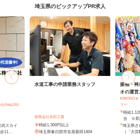
埼玉県のピックアップPR求人
水道工事の申請業務スタッフ
振袖・袴
オの運営ス
KIMONO
リー
hkp260
時給1,1
有限会社本田工業
当 ※昇
時給1,300円以上
東武スカイ
埼玉県さ
1...
埼玉県春日部市谷原新田1404
（「大宮