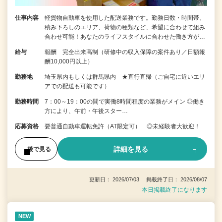
仕事内容
軽貨物自動車を使用した配送業務です。勤務日数・時間帯、
積み下ろしのエリア、荷物の種類など、希望に合わせて組み
合わせ可能！あなたのライフスタイルに合わせた働き方が…
給与
報酬 完全出来高制（研修中の収入保障の案件あり／日額報
酬10,000円以上）
勤務地
埼玉県内もしくは群馬県内 ★直行直帰（ご自宅に近いエリ
アでの配送も可能です）
勤務時間
7：00～19：00の間で実働8時間程度の業務がメイン ◎働き
方により、午前・午後スター…
応募資格
要普通自動車運転免許（AT限定可） ◎未経験者大歓迎！
詳細を見る
後で見る
更新日： 2026/07/03 掲載終了日： 2026/08/07
本日掲載終了になります
NEW