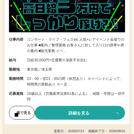
仕事内容
コンサート・ライブ・フェスetc 人気×レアイベント会場での
お仕事 ■案内／整理業務 お客さんに対して入り口の誘導や席
の案内 ■販売業務 イベ…
給与
日給30,000円+交通費※深夜手当含む
勤務地
東京都／埼玉県
勤務時間
23：00～翌23：00の間（休憩あり） ※イベントによって、
時間帯の変動あり ※一定…
応募資格
18歳以上（労働基準法第61条による）、経験・学歴は一切不
問
詳細を見る
後で見る
更新日： 2026/07/13 掲載終了日： 2026/08/10