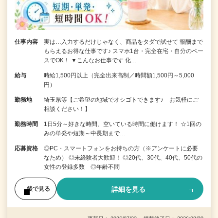
仕事内容
実は…入力するだけじゃなく、商品をタダで試せて 報酬まで
もらえるお得な仕事です♪ スマホ1台・完全在宅・自分のペー
スでOK！ ▼こんなお仕事です 化…
給与
時給1,500円以上（完全出来高制／時間額1,500円～5,000
円）
勤務地
埼玉県等【ご希望の地域でオシゴトできます♪ お気軽にご
相談ください！】
勤務時間
1日5分～好きな時間、空いている時間に働けます！ ☆1回の
みの単発や短期～中長期まで…
応募資格
◎PC・スマートフォンをお持ちの方（※アンケートに必要
なため） ◎未経験者大歓迎！ ◎20代、30代、40代、50代の
女性の登録多数 ◎年齢不問
詳細を見る
後で見る