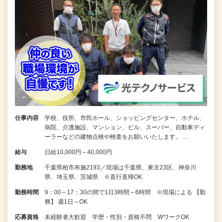
仕事内容
学校、役所、市民ホール、ショッピングセンター、ホテル、
病院、介護施設、マンション、ビル、スーパー、自動車ディ
ーラーなどの建物点検や検査をお願いいたします。 …
給与
日給10,000円～40,000円
勤務地
千葉県柏市布施2193／現場は千葉県、東京23区、神奈川
県、埼玉県、茨城県 ※直行直帰OK
勤務時間
9：00～17：30の間で1日3時間～6時間 ※現場による 【勤
務】 週1日～OK
応募資格
未経験者大歓迎 学歴・性別・資格不問 WワークOK