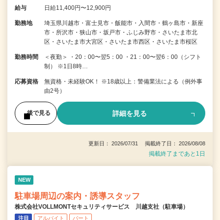
給与
日給11,400円〜12,900円
勤務地
埼玉県川越市・富士見市・飯能市・入間市・鶴ヶ島市・新座
市・所沢市・狭山市・坂戸市・ふじみ野市・さいたま市北
区・さいたま市大宮区・さいたま市西区・さいたま市桜区
勤務時間
＜夜勤＞ ・20：00〜翌5：00 ・21：00〜翌6：00（シフト
制） ※1日8時…
応募資格
無資格・未経験OK！ ※18歳以上：警備業法による（例外事
由2号）
詳細を見る
後で見る
更新日： 2026/07/31 掲載終了日： 2026/08/08
掲載終了まであと1日
NEW
駐車場周辺の案内・誘導スタッフ
株式会社VOLLMONTセキュリティサービス 川越支社（駐車場）
注目
アルバイト
パート