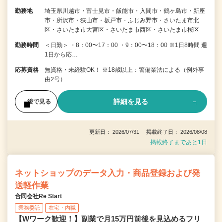
勤務地
埼玉県川越市・富士見市・飯能市・入間市・鶴ヶ島市・新座
市・所沢市・狭山市・坂戸市・ふじみ野市・さいたま市北
区・さいたま市大宮区・さいたま市西区・さいたま市桜区
勤務時間
＜日勤＞ ・8：00〜17：00 ・9：00〜18：00 ※1日8時間 週
1日から応…
応募資格
無資格・未経験OK！ ※18歳以上：警備業法による（例外事
由2号）
詳細を見る
後で見る
更新日： 2026/07/31 掲載終了日： 2026/08/08
掲載終了まであと1日
ネットショップのデータ入力・商品登録および発
送軽作業
合同会社Re Start
業務委託
在宅・内職
【Wワーク歓迎！】副業で月15万円前後を見込めるフリ