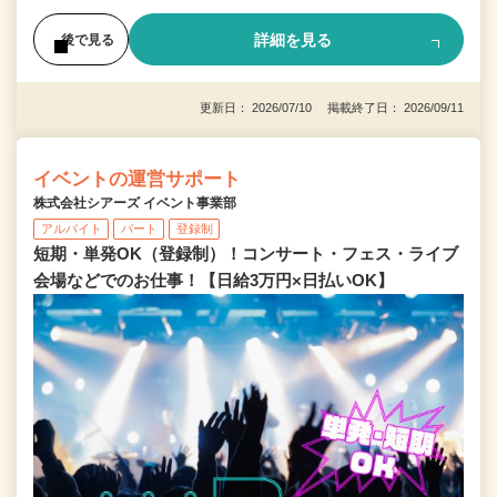
詳細を見る
後で見る
更新日： 2026/07/10 掲載終了日： 2026/09/11
イベントの運営サポート
株式会社シアーズ イベント事業部
アルバイト
パート
登録制
短期・単発OK（登録制）！コンサート・フェス・ライブ
会場などでのお仕事！【日給3万円×日払いOK】