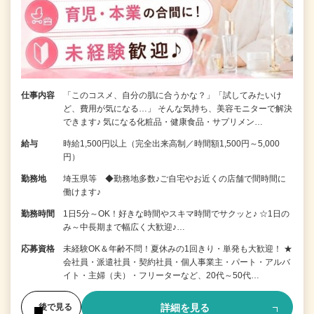
仕事内容
「このコスメ、自分の肌に合うかな？」「試してみたいけ
ど、費用が気になる…」 そんな気持ち、美容モニターで解決
できます♪ 気になる化粧品・健康食品・サプリメン…
給与
時給1,500円以上（完全出来高制／時間額1,500円～5,000
円）
勤務地
埼玉県等 ◆勤務地多数♪ご自宅やお近くの店舗で間時間に
働けます♪
勤務時間
1日5分～OK！好きな時間やスキマ時間でサクッと♪ ☆1日の
み～中長期まで幅広く大歓迎♪…
応募資格
未経験OK＆年齢不問！夏休みの1回きり・単発も大歓迎！ ★
会社員・派遣社員・契約社員・個人事業主・パート・アルバ
イト・主婦（夫）・フリーターなど、20代～50代…
詳細を見る
後で見る