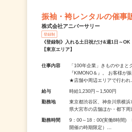
振袖・袴レンタルの催事
株式会社アニバーサリー
登録制
《登録制》入れる土日祝だけ&週1日～O
【東京エリア】
仕事内容
「100年企業」きものやま
『KIMONO＆』。 お客
★店舗や周辺エリアで行わ
給与
時給1,230円～1,500円
勤務地
東京都渋谷区、神奈川県横
県大宮市の店舗ほか・都下