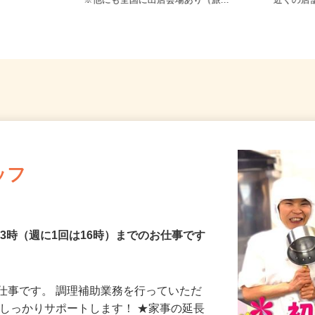
施設 ※常駐
東京都・神奈川県・埼玉県・千葉県
埼玉県
※他にも全国に出店会場あり（旅...
近くの
ッフ
13時（週に1回は16時）までのお仕事です
仕事です。 調理補助業務を行っていただ