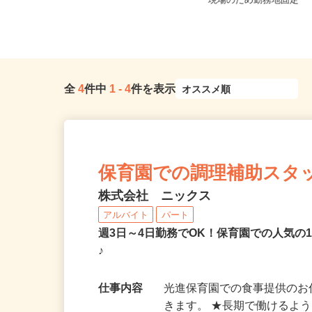
埼玉県等 ◆勤務地多数♪ご自宅やお
埼玉県寄居町内の商業
近くの店舗で間時間に働けます♪
現場のため勤務地固定
全
4
件中
1
-
4
件を表示
保育園での調理補助スタ
株式会社 ニックス
アルバイト
パート
週3日～4日勤務でOK！保育園での人気の
♪
仕事内容
光進保育園での食事提供のお