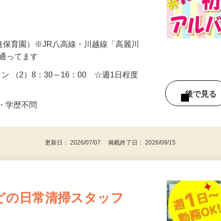
うしっかりサポートします！ ★家事の延長
光進保育園）※JR八高線・川越線「高麗川
も通ってます
イン （2）8：30～16：00 ☆週1日程度
後で見
齢・学歴不問
更新日： 2026/07/07 掲載終了日： 2026/09/15
どの日常清掃スタッフ