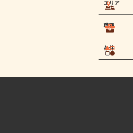
エリア
職種
条件