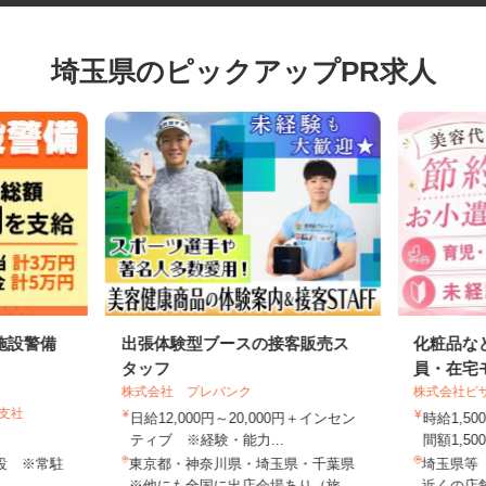
埼玉県のピックアップPR求人
施設警備
出張体験型ブースの接客販売ス
化粧品
タッフ
員・在
株式会社 プレバンク
株式会社
谷支社
日給12,000円～20,000円＋インセン
時給1
ティブ ※経験・能力...
間額1,5