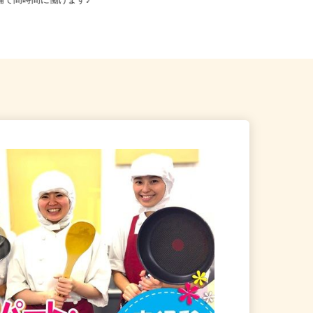
等 ◆勤務地多数♪ご自宅やお
埼玉県寄居町内の商業施設 ※常駐
店舗で間時間に働けます♪
現場のため勤務地固定