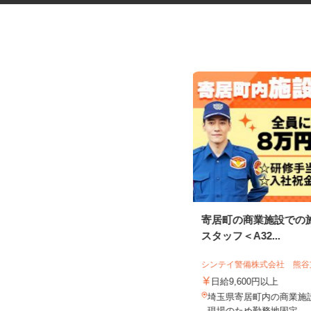
化粧品などに関する在宅調査
寄居町の商業施設での
員・在宅モニター
スタッフ＜A32...
株式会社ビサーチ
シンテイ警備株式会社 熊
時給1,500円以上（完全出来高制／時
間額1,500円～5,00...
日給9,600円以上