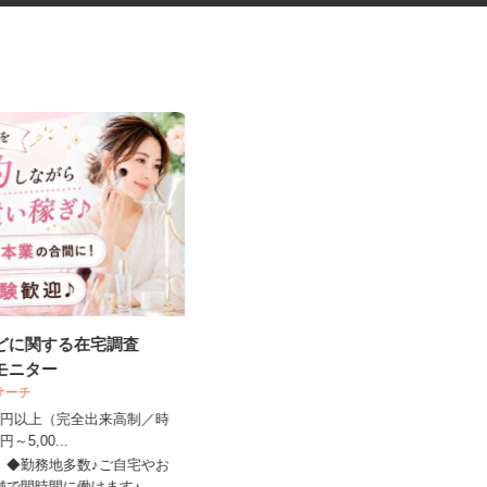
などに関する在宅調査
寄居町の商業施設での施設警備
宅モニター
スタッフ＜A32...
ビサーチ
シンテイ警備株式会社 熊谷支社
,500円以上（完全出来高制／時
00円～5,00...
日給9,600円以上