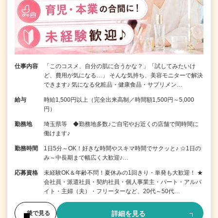
仕事内容
「このコスメ、自分の肌に合うかな？」「試してみたいけ
ど、費用が気になる…」 そんな気持ち、美容モニターで解決
できます♪ 気になる化粧品・健康食品・サプリメン…
給与
時給1,500円以上（完全出来高制／時間額1,500円～5,000
円）
勤務地
埼玉県等 ◆勤務地多数♪ご自宅やお近くの店舗で間時間に
働けます♪
勤務時間
1日5分～OK！好きな時間やスキマ時間でサクッと♪ ☆1日の
み～中長期まで幅広く大歓迎♪…
応募資格
未経験OK＆年齢不問！夏休みの1回きり・単発も大歓迎！ ★
会社員・派遣社員・契約社員・個人事業主・パート・アルバ
イト・主婦（夫）・フリーターなど、20代～50代…
詳細を見る
後で見る