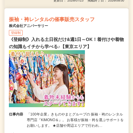
更新日： 2026/07/23 掲載終了日： 2026/08/30
振袖・袴レンタルの催事販売スタッフ
株式会社アニバーサリー
登録制
《登録制》入れる土日祝だけ&週1日～OK！着付けや着物
の知識もイチから学べる♪【東京エリア】
仕事内容
「100年企業」きものやまとグループの 振袖・袴のレンタル
専門店『KIMONO＆』。 お客様が振袖・袴を選ぶサポートを
お願いします。 ★店舗や周辺エリアで行われ…