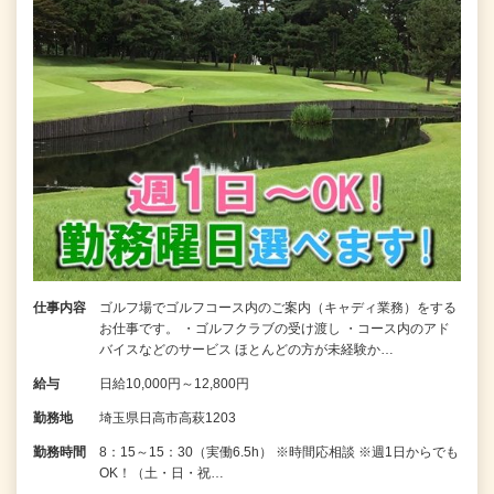
仕事内容
ゴルフ場でゴルフコース内のご案内（キャディ業務）をする
お仕事です。 ・ゴルフクラブの受け渡し ・コース内のアド
バイスなどのサービス ほとんどの方が未経験か…
給与
日給10,000円～12,800円
勤務地
埼玉県日高市高萩1203
勤務時間
8：15～15：30（実働6.5h） ※時間応相談 ※週1日からでも
OK！（土・日・祝…