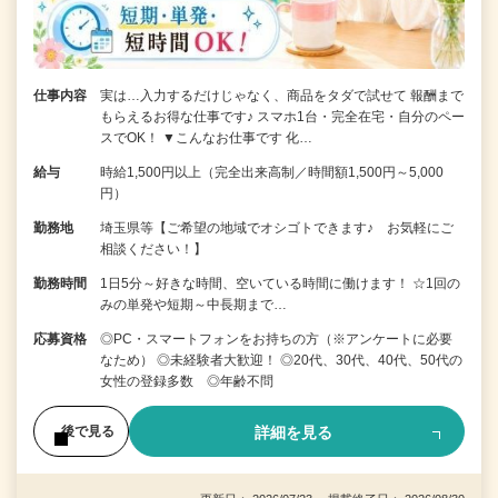
仕事内容
実は…入力するだけじゃなく、商品をタダで試せて 報酬まで
もらえるお得な仕事です♪ スマホ1台・完全在宅・自分のペー
スでOK！ ▼こんなお仕事です 化…
給与
時給1,500円以上（完全出来高制／時間額1,500円～5,000
円）
勤務地
埼玉県等【ご希望の地域でオシゴトできます♪ お気軽にご
相談ください！】
勤務時間
1日5分～好きな時間、空いている時間に働けます！ ☆1回の
みの単発や短期～中長期まで…
応募資格
◎PC・スマートフォンをお持ちの方（※アンケートに必要
なため） ◎未経験者大歓迎！ ◎20代、30代、40代、50代の
女性の登録多数 ◎年齢不問
詳細を見る
後で見る