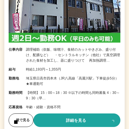
仕事内容
調理補助（炊飯、味噌汁、食材のカットやきざみ、盛り付
け、配膳など） ・セントラルキッチン（他社）で真空調理
された食材を加工し、器に盛りつけて 再加熱調理…
給与
時給1,193円～1,355円
勤務地
埼玉県日高市四本木（JR八高線「高麗川駅」下車徒歩5分）
★車通勤可
勤務時間
【時間】 15：00～18：30 ※以下の時間も同時募集 4：30～
9：30（早…
応募資格
年齢・経験・資格不問
詳細を見る
後で見る