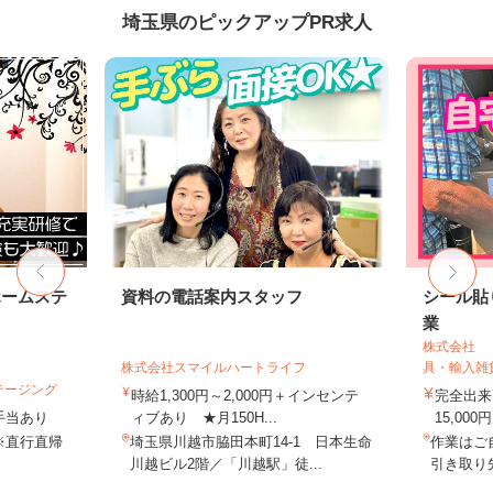
埼玉県のピックアップPR求人
ホームステ
資料の電話案内スタッフ
シール貼
業
株式会社 
株式会社スマイルハートライフ
具・輸入雑
テージング
時給1,300円～2,000円＋インセンテ
完全出来
＋手当あり
ィブあり ★月150H...
15,000円
※直行直帰
埼玉県川越市脇田本町14-1 日本生命
作業はご
川越ビル2階／「川越駅」徒...
引き取り