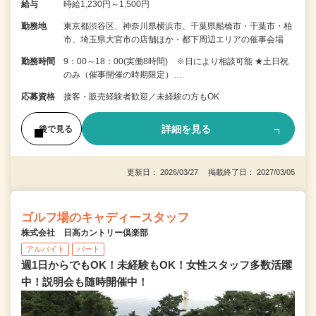
給与
時給1,230円～1,500円
勤務地
東京都渋谷区、神奈川県横浜市、千葉県船橋市・千葉市・柏
市、埼玉県大宮市の店舗ほか・都下周辺エリアの催事会場
勤務時間
9：00～18：00(実働8時間) ※日により相談可能 ★土日祝
のみ（催事開催の時期限定）…
応募資格
接客・販売経験者歓迎／未経験の方もOK
詳細を見る
後で見る
更新日： 2026/03/27 掲載終了日： 2027/03/05
ゴルフ場のキャディースタッフ
株式会社 日高カントリー倶楽部
アルバイト
パート
週1日からでもOK！未経験もOK！女性スタッフ多数活躍
中！説明会も随時開催中！