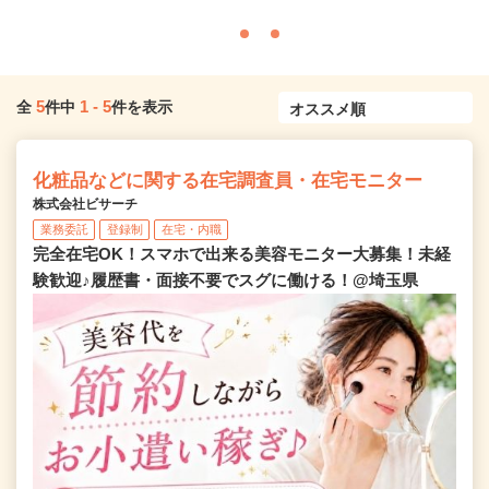
5
1
-
5
全
件中
件を表示
化粧品などに関する在宅調査員・在宅モニター
株式会社ビサーチ
業務委託
登録制
在宅・内職
完全在宅OK！スマホで出来る美容モニター大募集！未経
験歓迎♪履歴書・面接不要でスグに働ける！@埼玉県