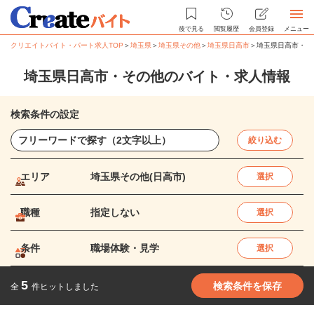
後で見る
閲覧履歴
会員登録
メニュー
クリエイトバイト・パート求人TOP
＞
埼玉県
＞
埼玉県その他
＞
埼玉県日高市
＞
埼玉県日高市・そ
埼玉県日高市・その他のバイト・求人情報
検索条件の設定
絞り込む
エリア
埼玉県その他(日高市)
選択
職種
指定しない
選択
条件
職場体験・見学
選択
5
検索条件を保存
全
件ヒットしました