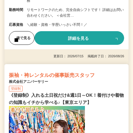
務
勤務時間
リモートワークのため、完全自由シフトです！ 詳細はお問い
合わせください。 ＜会社営…
応募資格
＼経験・資格・学歴いっさい不問！／
詳細を見る
後で見る
更新日： 2026/07/15 掲載終了日： 2026/08/26
振袖・袴レンタルの催事販売スタッフ
株式会社アニバーサリー
登録制
《登録制》入れる土日祝だけ&週1日～OK！着付けや着物
の知識もイチから学べる♪【東京エリア】