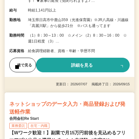
す！ ★家事の延長で始められますよ♪ …
給与
時給1,141円以上
勤務地
埼玉県日高市中鹿山359（光進保育園）※JR八高線・川越線
「高麗川駅」から徒歩21分 ※バスも通ってます
勤務時間
（1）8：30～13：00 ☆メイン （2）8：30～16：00 ☆
週1日程度 （3）…
応募資格
給食調理経験者、資格・年齢・学歴不問
詳細を見る
後で見る
更新日： 2026/07/07 掲載終了日： 2026/09/15
ネットショップのデータ入力・商品登録および発
送軽作業
合同会社Re Start
業務委託
在宅・内職
【Wワーク歓迎！】副業で月15万円前後を見込めるフリ