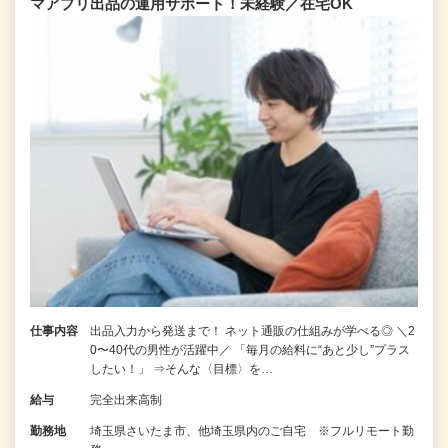
マアプリ出品の運用サポート！未経験／在宅OK
仕事内容
出品入力から発送まで！ ネット通販の仕組みが学べる◎ ＼2
0〜40代の男性が活躍中／ 「毎月の給料に“あと少し”プラス
したい！」 ⇒そんな〈目標〉を…
給与
完全出来高制
勤務地
埼玉県さいたま市、他埼玉県内のご自宅 ※フルリモート勤