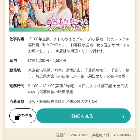
仕事内容
「100年企業」きものやまとグループの 振袖・袴のレンタル
専門店『KIMONO＆』。 お客様が振袖・袴を選ぶサポートを
お願いします。 ★店舗や周辺エリアで行われ…
給与
時給1,230円～1,500円
勤務地
東京都渋谷区、神奈川県横浜市、千葉県船橋市・千葉市・柏
市、埼玉県大宮市の店舗ほか・都下周辺エリアの催事会場
勤務時間
9：00～18：00(実働8時間) ※日により相談可能 ★土日祝
のみ（催事開催の時期限定）…
応募資格
接客・販売経験者歓迎／未経験の方もOK
詳細を見る
後で見る
更新日： 2026/03/27 掲載終了日： 2027/03/05