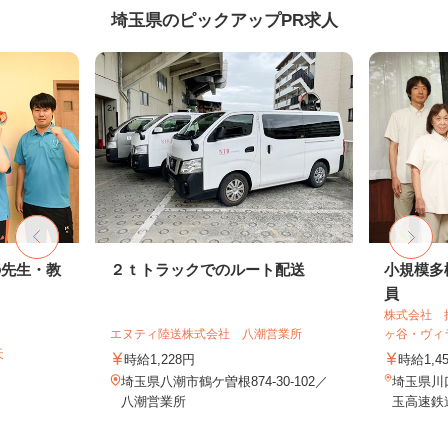
埼玉県のピックアップPR求人
の先生・教
２ｔトラックでのルート配送
小規模多
員
株式会社 
エヌティ陸送株式会社 八潮営業所
ヶ谷・ヴィ
天
時給1,228円
時給1,
埼玉県八潮市鶴ケ曽根874-30-102／
埼玉県川口
八潮営業所
玉高速鉄道