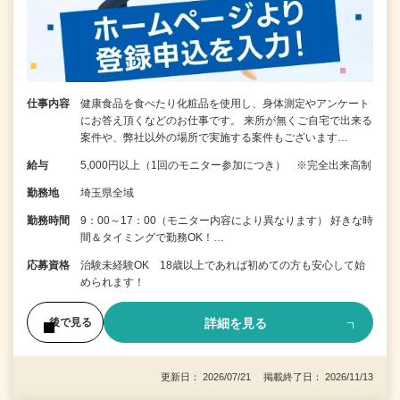
仕事内容
健康食品を食べたり化粧品を使用し、身体測定やアンケート
にお答え頂くなどのお仕事です。 来所が無くご自宅で出来る
案件や、弊社以外の場所で実施する案件もございます…
給与
5,000円以上（1回のモニター参加につき） ※完全出来高制
勤務地
埼玉県全域
勤務時間
9：00～17：00（モニター内容により異なります） 好きな時
間＆タイミングで勤務OK！…
応募資格
治験未経験OK 18歳以上であれば初めての方も安心して始
められます！
詳細を見る
後で見る
更新日： 2026/07/21 掲載終了日： 2026/11/13