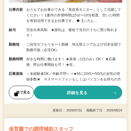
仕事内容
おうちでお仕事ができる『美容系モニター』として活躍して
ください！ 1案件の作業時間は5分〜10分程度。空いた時間
を有効活用できるお仕事です。 ◆【いろん…
給与
完全出来高制 ★謝礼は、最短で当日のうちに受け取れま
す！
勤務地
ご自宅※フルリモート勤務 埼玉県エリアおよび日本全国で
勤務可能（在宅OK）
勤務時間
好きな時間に働けます！ ★単発（1日のみ）OK！ ★応募
後、即お仕事開始も可！ ★在…
応募資格
＜未経験者OK／年齢不問＞⇒★特に20代〜50代の女性の登
録多数★ ※スマートフォンもしくはパソコンをお持ちの方
詳細を見る
後で見る
更新日： 2026/07/31 掲載終了日： 2026/08/24
保育園での調理補助スタッフ