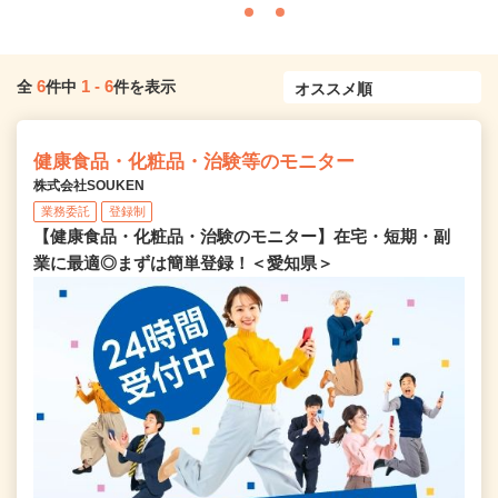
6
1
-
6
全
件中
件を表示
健康食品・化粧品・治験等のモニター
株式会社SOUKEN
業務委託
登録制
【健康食品・化粧品・治験のモニター】在宅・短期・副
業に最適◎まずは簡単登録！＜愛知県＞