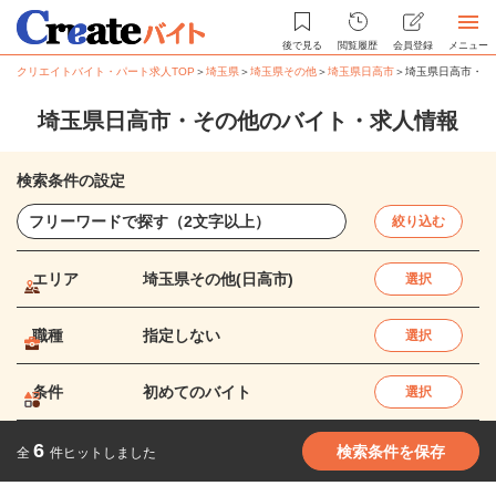
後で見る
閲覧履歴
会員登録
メニュー
クリエイトバイト・パート求人TOP
＞
埼玉県
＞
埼玉県その他
＞
埼玉県日高市
＞
埼玉県日高市・そ
埼玉県日高市・その他のバイト・求人情報
検索条件の設定
絞り込む
エリア
埼玉県その他(日高市)
選択
職種
指定しない
選択
条件
初めてのバイト
選択
6
検索条件を保存
全
件ヒットしました