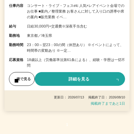
仕事内容
コンサート・ライブ・フェスetc 人気×レアイベント会場での
お仕事 ■案内／整理業務 お客さんに対して入り口の誘導や席
の案内 ■販売業務 イベ…
給与
日給30,000円+交通費※深夜手当含む
勤務地
東京都／埼玉県
勤務時間
23：00～翌23：00の間（休憩あり） ※イベントによって、
時間帯の変動あり ※一定…
応募資格
18歳以上（労働基準法第61条による）、経験・学歴は一切不
問
詳細を見る
後で見る
更新日： 2026/07/13 掲載終了日： 2026/08/10
掲載終了まであと1日
1