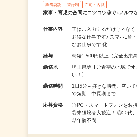
株式会社リアル・フェイス
業務委託
登録制
在宅・内職
家事・育児の合間にコツコツ稼ぐ♪ノルマ
仕事内容
実は…入力するだけじゃなく
お得な仕事です♪ スマホ1台
なお仕事です 化…
給与
時給1,500円以上（完全出来高
勤務地
埼玉県等【ご希望の地域でオ
い！】
勤務時間
1日5分～好きな時間、空い
や短期～中長期まで…
応募資格
◎PC・スマートフォンをお
◎未経験者大歓迎！ ◎20代
◎年齢不問