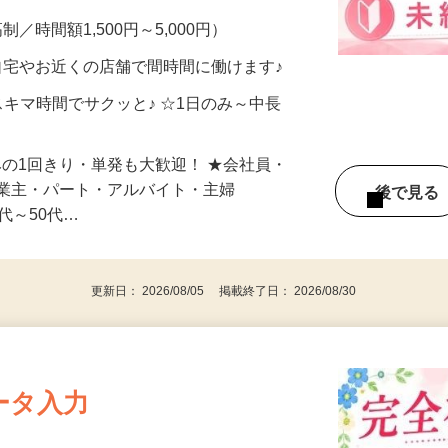
メン…
制／時間額1,500円～5,000円）
自宅やお近くの店舗で間時間に働けます♪
スキマ時間でサクッと♪ ☆1日のみ～中長
みの1回きり・単発も大歓迎！ ★会社員・
事業主・パート・アルバイト・主婦
後で見
代～50代…
更新日： 2026/08/05 掲載終了日： 2026/08/30
ータ入力