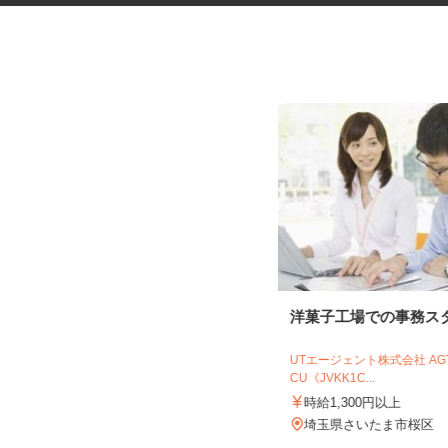
マンションの清掃指導員
洋菓子工場での事務ス
近鉄住宅管理株式会社 首都圏事業本部
UTエージェント株式会社 A
時給1,500円＋交通費全額支給
CU《JVKK1C...
東京都中央区他23区内・神奈川県
時給1,300円以上
内・埼玉県内・千葉県内など近郊
各...
埼玉県さいたま市桜区