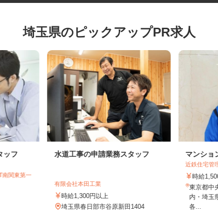
埼玉県のピックアップPR求人
タッフ
水道工事の申請業務スタッフ
マンシ
近鉄住宅
GT南関東第一
時給1
有限会社本田工業
東京都
時給1,300円以上
内・埼
埼玉県春日部市谷原新田1404
各...