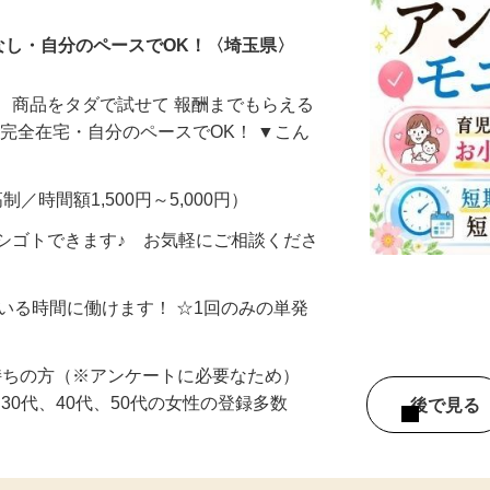
なし・自分のペースでOK！〈埼玉県〉
、商品をタダで試せて 報酬までもらえる
・完全在宅・自分のペースでOK！ ▼こん
制／時間額1,500円～5,000円）
シゴトできます♪ お気軽にご相談くださ
ている時間に働けます！ ☆1回のみの単発
持ちの方（※アンケートに必要なため）
、30代、40代、50代の女性の登録多数
後で見