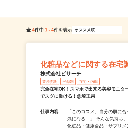
全
4
件中
1
-
4
件を表示
化粧品などに関する在宅
株式会社ビサーチ
業務委託
登録制
在宅・内職
完全在宅OK！スマホで出来る美容モニタ
でスグに働ける！@埼玉県
仕事内容
「このコスメ、自分の肌に
気になる…」 そんな気持ち