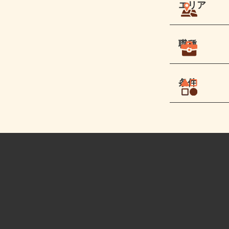
エリア
職種
条件