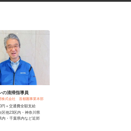
ョンの清掃指導員
洋菓子工場での事務スタッフ
管理株式会社 首都圏事業本部
UTエージェント株式会社 AGT南関東第一
,500円＋交通費全額支給
CU《JVKK1C...
中央区他23区内・神奈川県
時給1,300円以上
玉県内・千葉県内など近郊
埼玉県さいたま市桜区