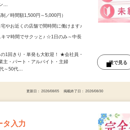
、美容モニターで解決できます♪ 気になる
メン…
制／時間額1,500円～5,000円）
自宅やお近くの店舗で間時間に働けます♪
スキマ時間でサクッと♪ ☆1日のみ～中長
みの1回きり・単発も大歓迎！ ★会社員・
事業主・パート・アルバイト・主婦
後で見
代～50代…
更新日： 2026/08/05 掲載終了日： 2026/08/30