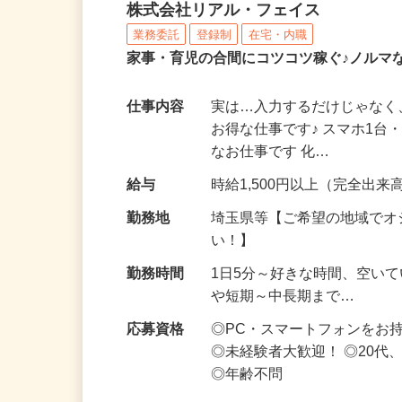
化粧品・サプリの在宅デ
株式会社リアル・フェイス
業務委託
登録制
在宅・内職
家事・育児の合間にコツコツ稼ぐ♪ノルマ
仕事内容
実は…入力するだけじゃなく
お得な仕事です♪ スマホ1台
なお仕事です 化…
給与
時給1,500円以上（完全出来高
勤務地
埼玉県等【ご希望の地域でオ
い！】
勤務時間
1日5分～好きな時間、空い
や短期～中長期まで…
応募資格
◎PC・スマートフォンをお
◎未経験者大歓迎！ ◎20代