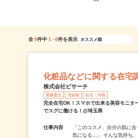
東京都・神奈川県・埼玉県・千葉県
埼玉県及び近郊エリア
※他にも全国に出店会場あり（旅...
OK
全
6
件中
1
-
6
件を表示
化粧品などに関する在宅
株式会社ビサーチ
業務委託
登録制
在宅・内職
完全在宅OK！スマホで出来る美容モニタ
でスグに働ける！@埼玉県
仕事内容
「このコスメ、自分の肌に