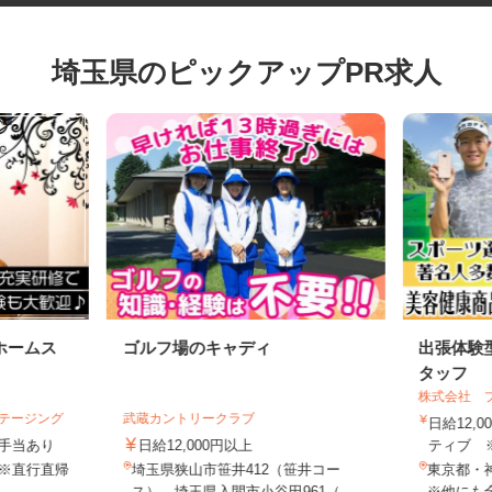
埼玉県のピックアップPR求人
ホームス
ゴルフ場のキャディ
出張体
タッフ
株式会社
ステージング
武蔵カントリークラブ
日給12
円＋手当あり
日給12,000円以上
ティブ 