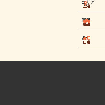
エリア
職種
条件