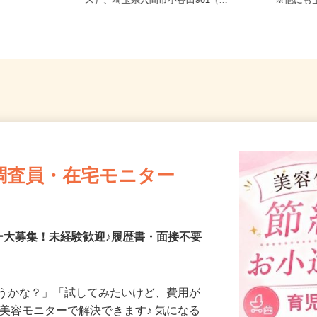
 ※直行直帰
埼玉県狭山市笹井412（笹井コー
東京都
ス）、埼玉県入間市小谷田961（...
※他に
調査員・在宅モニター
ー大募集！未経験歓迎♪履歴書・面接不要
合うかな？」「試してみたいけど、費用が