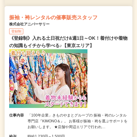
振袖・袴レンタルの催事販売スタッフ
株式会社アニバーサリー
登録制
《登録制》入れる土日祝だけ&週1日～OK！着付けや着物
の知識もイチから学べる♪【東京エリア】
仕事内容
「100年企業」きものやまとグループの 振袖・袴のレンタル
専門店『KIMONO＆』。 お客様が振袖・袴を選ぶサポートを
お願いします。 ★店舗や周辺エリアで行われ…
給与
時給1,230円～1,500円