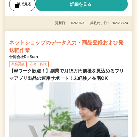
詳細を見る
後で見る
更新日： 2026/07/31 掲載終了日： 2026/08/24
ネットショップのデータ入力・商品登録および発
送軽作業
合同会社Re Start
業務委託
在宅・内職
【Wワーク歓迎！】副業で月15万円前後を見込めるフリ
マアプリ出品の運用サポート！未経験／在宅OK