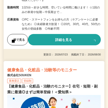
相談ください！】
勤務時間
1日5分～好きな時間、空いている時間に働けます！ ☆1回の
みの単発や短期～中長期まで…
応募資格
◎PC・スマートフォンをお持ちの方（※アンケートに必要
なため） ◎未経験者大歓迎！ ◎20代、30代、40代、50代の
女性の登録多数 ◎年齢不問
詳細を見る
後で見る
更新日： 2026/07/23 掲載終了日： 2026/08/30
健康食品・化粧品・治験等のモニター
株式会社SOUKEN
業務委託
登録制
【健康食品・化粧品・治験のモニター】在宅・短期・副
業に最適◎まずは簡単登録！＜愛知県＞