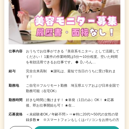
仕事内容
おうちでお仕事ができる『美容系モニター』として活躍して
ください！ 1案件の作業時間は5分〜10分程度。空いた時間
を有効活用できるお仕事です。 ◆【いろん…
給与
完全出来高制 ★謝礼は、最短で当日のうちに受け取れま
す！
勤務地
ご自宅※フルリモート勤務 埼玉県エリアおよび日本全国で
勤務可能（在宅OK）
勤務時間
好きな時間に働けます！ ★単発（1日のみ）OK！ ★応募
後、即お仕事開始も可！ ★在…
応募資格
＜未経験者OK／年齢不問＞⇒★特に20代〜50代の女性の登
録多数★ ※スマートフォンもしくはパソコンをお持ちの方