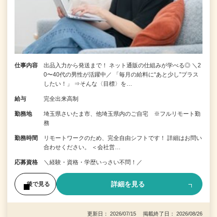
仕事内容
出品入力から発送まで！ ネット通販の仕組みが学べる◎ ＼2
0〜40代の男性が活躍中／ 「毎月の給料に“あと少し”プラス
したい！」 ⇒そんな〈目標〉を…
給与
完全出来高制
勤務地
埼玉県さいたま市、他埼玉県内のご自宅 ※フルリモート勤
務
勤務時間
リモートワークのため、完全自由シフトです！ 詳細はお問い
合わせください。 ＜会社営…
応募資格
＼経験・資格・学歴いっさい不問！／
詳細を見る
後で見る
更新日： 2026/07/15 掲載終了日： 2026/08/26