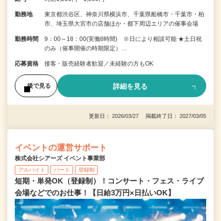
勤務地
東京都渋谷区、神奈川県横浜市、千葉県船橋市・千葉市・柏
市、埼玉県大宮市の店舗ほか・都下周辺エリアの催事会場
勤務時間
9：00～18：00(実働8時間) ※日により相談可能 ★土日祝
のみ（催事開催の時期限定）…
応募資格
接客・販売経験者歓迎／未経験の方もOK
詳細を見る
後で見る
更新日： 2026/03/27 掲載終了日： 2027/03/05
イベントの運営サポート
株式会社シアーズ イベント事業部
アルバイト
パート
登録制
短期・単発OK（登録制）！コンサート・フェス・ライブ
会場などでのお仕事！【日給3万円×日払いOK】