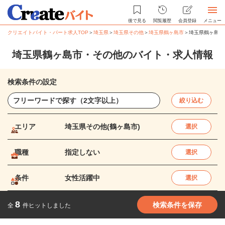
後で見る
閲覧履歴
会員登録
メニュー
クリエイトバイト・パート求人TOP
＞
埼玉県
＞
埼玉県その他
＞
埼玉県鶴ヶ島市
＞
埼玉県鶴ヶ島市
埼玉県鶴ヶ島市・その他のバイト・求人情報
検索条件の設定
絞り込む
エリア
埼玉県その他(鶴ヶ島市)
選択
職種
指定しない
選択
条件
女性活躍中
選択
8
検索条件を保存
全
件ヒットしました