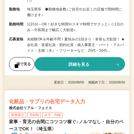
円）
勤務地
埼玉県等 ◆勤務地多数♪ご自宅やお近くの店舗で間時間に
働けます♪
勤務時間
1日5分～OK！好きな時間やスキマ時間でサクッと♪ ☆1日の
み～中長期まで幅広く大歓迎♪…
応募資格
未経験OK＆年齢不問！夏休みの1回きり・単発も大歓迎！ ★
会社員・派遣社員・契約社員・個人事業主・パート・アルバ
イト・主婦（夫）・フリーターなど、20代～50代…
詳細を見る
後で見る
更新日： 2026/08/05 掲載終了日： 2026/08/30
化粧品・サプリの在宅データ入力
株式会社リアル・フェイス
業務委託
登録制
在宅・内職
家事・育児の合間にコツコツ稼ぐ♪ノルマなし・自分のペ
ースでOK！〈埼玉県〉