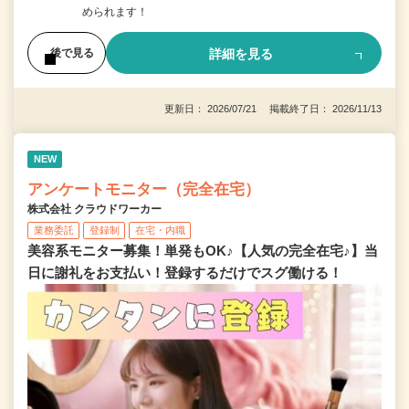
められます！
詳細を見る
後で見る
更新日： 2026/07/21 掲載終了日： 2026/11/13
NEW
アンケートモニター（完全在宅）
株式会社 クラウドワーカー
業務委託
登録制
在宅・内職
美容系モニター募集！単発もOK♪【人気の完全在宅♪】当
日に謝礼をお支払い！登録するだけでスグ働ける！