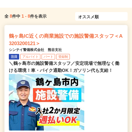
8
1
-
8
全
件中
件を表示
鶴ヶ島IC近くの商業施設での施設警備スタッフ＜A
3203200121＞
シンテイ警備株式会社 熊谷支社
注目
アルバイト
パート
登録制
＼鶴ヶ島市の施設警備スタッフ／安定現場で無理なく働
ける環境！車・バイク通勤OK！ガソリン代も支給！