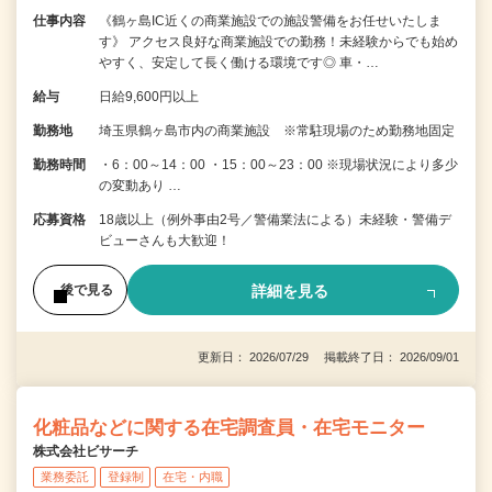
仕事内容
《鶴ヶ島IC近くの商業施設での施設警備をお任せいたしま
す》 アクセス良好な商業施設での勤務！未経験からでも始め
やすく、安定して長く働ける環境です◎ 車・…
給与
日給9,600円以上
勤務地
埼玉県鶴ヶ島市内の商業施設 ※常駐現場のため勤務地固定
勤務時間
・6：00～14：00 ・15：00～23：00 ※現場状況により多少
の変動あり …
応募資格
18歳以上（例外事由2号／警備業法による）未経験・警備デ
ビューさんも大歓迎！
詳細を見る
後で見る
更新日： 2026/07/29 掲載終了日： 2026/09/01
化粧品などに関する在宅調査員・在宅モニター
株式会社ビサーチ
業務委託
登録制
在宅・内職