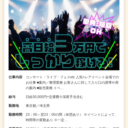
仕事内容
コンサート・ライブ・フェスetc 人気×レアイベント会場での
お仕事 ■案内／整理業務 お客さんに対して入り口の誘導や席
の案内 ■販売業務 イベ…
給与
日給30,000円+交通費※深夜手当含む
勤務地
東京都／埼玉県
勤務時間
23：00～翌23：00の間（休憩あり） ※イベントによって、
時間帯の変動あり ※一定…