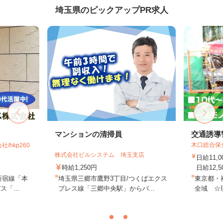
埼玉県のピックアップPR求人
マンションの清掃員
交通誘導
木口総合保
hkp260
株式会社ビルシステム 埼玉支店
日給11,
時給1,250円
日給12,5
新宿線「本
埼玉県三郷市鷹野3丁目/つくばエクス
東京都・
「...
プレス線「三郷中央駅」からバ...
全域 ☆