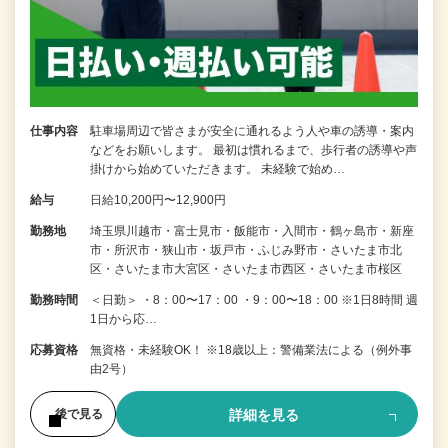
仕事内容
駐車場周辺で皆さまが安全に通れるよう人や車の誘導・案内
などをお願いします。 最初は慣れるまで、歩行者の誘導や声
掛けから始めていただきます。 未経験で始め…
給与
日給10,200円〜12,900円
勤務地
埼玉県川越市・富士見市・飯能市・入間市・鶴ヶ島市・新座
市・所沢市・狭山市・坂戸市・ふじみ野市・さいたま市北
区・さいたま市大宮区・さいたま市西区・さいたま市桜区
勤務時間
＜日勤＞ ・8：00〜17：00 ・9：00〜18：00 ※1日8時間 週
1日から応…
応募資格
無資格・未経験OK！ ※18歳以上：警備業法による（例外事
由2号）
詳細を見る
後で見る