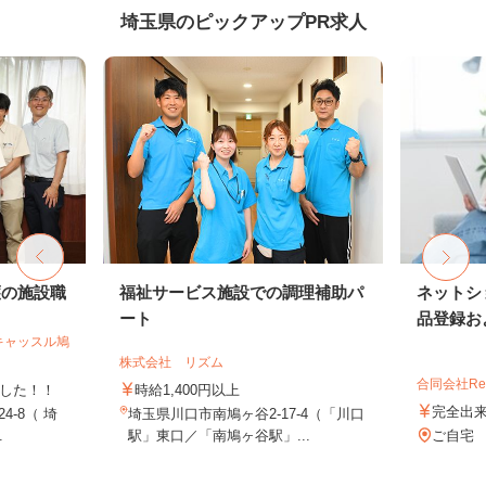
埼玉県のピックアップPR求人
護の施設職
福祉サービス施設での調理補助パ
ネットシ
ート
品登録およ
キャッスル鳩
株式会社 リズム
合同会社Re S
ました！！
時給1,400円以上
完全出
4-8（ 埼
埼玉県川口市南鳩ヶ谷2-17-4（「川口
.
駅」東口／「南鳩ヶ谷駅」...
ご自宅