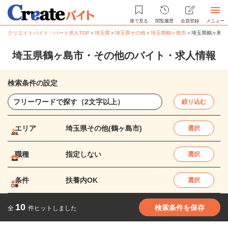
後で見る
閲覧履歴
会員登録
メニュー
クリエイトバイト・パート求人TOP
＞
埼玉県
＞
埼玉県その他
＞
埼玉県鶴ヶ島市
＞
埼玉県鶴ヶ島市
埼玉県鶴ヶ島市・その他のバイト・求人情報
検索条件の設定
絞り込む
エリア
埼玉県その他(鶴ヶ島市)
選択
職種
指定しない
選択
条件
扶養内OK
選択
10
検索条件を保存
全
件ヒットしました