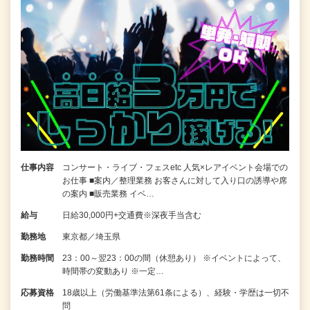
仕事内容
コンサート・ライブ・フェスetc 人気×レアイベント会場での
お仕事 ■案内／整理業務 お客さんに対して入り口の誘導や席
の案内 ■販売業務 イベ…
給与
日給30,000円+交通費※深夜手当含む
勤務地
東京都／埼玉県
勤務時間
23：00～翌23：00の間（休憩あり） ※イベントによって、
時間帯の変動あり ※一定…
応募資格
18歳以上（労働基準法第61条による）、経験・学歴は一切不
問