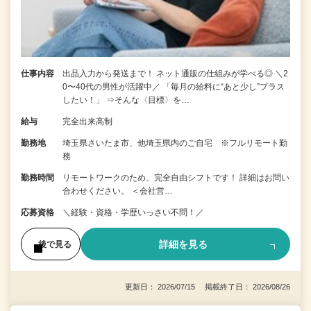
仕事内容
出品入力から発送まで！ ネット通販の仕組みが学べる◎ ＼2
0〜40代の男性が活躍中／ 「毎月の給料に“あと少し”プラス
したい！」 ⇒そんな〈目標〉を…
給与
完全出来高制
勤務地
埼玉県さいたま市、他埼玉県内のご自宅 ※フルリモート勤
務
勤務時間
リモートワークのため、完全自由シフトです！ 詳細はお問い
合わせください。 ＜会社営…
応募資格
＼経験・資格・学歴いっさい不問！／
詳細を見る
後で見る
更新日： 2026/07/15 掲載終了日： 2026/08/26