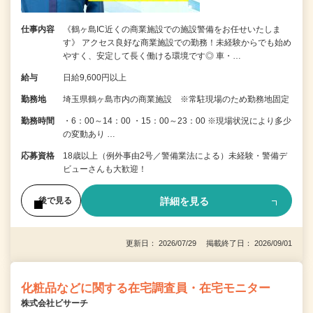
仕事内容
《鶴ヶ島IC近くの商業施設での施設警備をお任せいたしま
す》 アクセス良好な商業施設での勤務！未経験からでも始め
やすく、安定して長く働ける環境です◎ 車・…
給与
日給9,600円以上
勤務地
埼玉県鶴ヶ島市内の商業施設 ※常駐現場のため勤務地固定
勤務時間
・6：00～14：00 ・15：00～23：00 ※現場状況により多少
の変動あり …
応募資格
18歳以上（例外事由2号／警備業法による）未経験・警備デ
ビューさんも大歓迎！
詳細を見る
後で見る
更新日： 2026/07/29 掲載終了日： 2026/09/01
化粧品などに関する在宅調査員・在宅モニター
株式会社ビサーチ