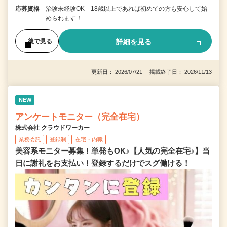
応募資格
治験未経験OK 18歳以上であれば初めての方も安心して始
められます！
詳細を見る
後で見る
更新日： 2026/07/21 掲載終了日： 2026/11/13
NEW
アンケートモニター（完全在宅）
株式会社 クラウドワーカー
業務委託
登録制
在宅・内職
美容系モニター募集！単発もOK♪【人気の完全在宅♪】当
日に謝礼をお支払い！登録するだけでスグ働ける！