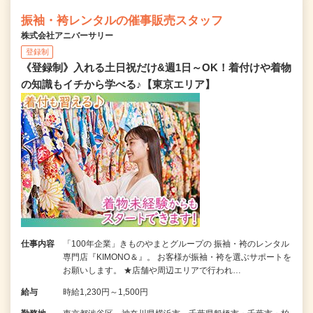
振袖・袴レンタルの催事販売スタッフ
株式会社アニバーサリー
登録制
《登録制》入れる土日祝だけ&週1日～OK！着付けや着物
の知識もイチから学べる♪【東京エリア】
仕事内容
「100年企業」きものやまとグループの 振袖・袴のレンタル
専門店『KIMONO＆』。 お客様が振袖・袴を選ぶサポートを
お願いします。 ★店舗や周辺エリアで行われ…
給与
時給1,230円～1,500円