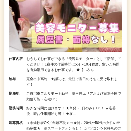
仕事内容
おうちでお仕事ができる『美容系モニター』として活躍して
ください！ 1案件の作業時間は5分〜10分程度。空いた時間
を有効活用できるお仕事です。 ◆【いろん…
給与
完全出来高制 ★謝礼は、最短で当日のうちに受け取れま
す！
勤務地
ご自宅※フルリモート勤務 埼玉県エリアおよび日本全国で
勤務可能（在宅OK）
勤務時間
好きな時間に働けます！ ★単発（1日のみ）OK！ ★応募
後、即お仕事開始も可！ ★在…
応募資格
＜未経験者OK／年齢不問＞⇒★特に20代〜50代の女性の登
録多数★ ※スマートフォンもしくはパソコンをお持ちの方