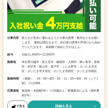
仕事内容
皆さまが安全に通れるよう人や車の誘導・案内などをお願い
します。 最初は慣れるまで、歩行者の誘導や声掛けから始め
ていただきます。 未経験で始めた方がほとん…
給与
日給11,400円〜12,900円
勤務地
埼玉県川越市・富士見市・飯能市・入間市・鶴ヶ島市・新座
市・所沢市・狭山市・坂戸市・ふじみ野市・さいたま市北
区・さいたま市大宮区・さいたま市西区・さいたま市桜区
勤務時間
＜夜勤＞ ・20：00〜翌5：00 ・21：00〜翌6：00（シフト
制） ※1日8時…
応募資格
無資格・未経験OK！ ※18歳以上：警備業法による（例外事
由2号）
詳細を見る
後で見る