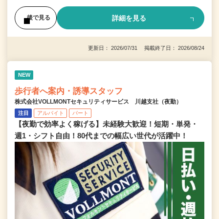
詳細を見る
後で見る
更新日： 2026/07/31 掲載終了日： 2026/08/24
NEW
歩行者へ案内・誘導スタッフ
株式会社VOLLMONTセキュリティサービス 川越支社（夜勤）
注目
アルバイト
パート
【夜勤で効率よく稼げる】未経験大歓迎！短期・単発・
週1・シフト自由！80代までの幅広い世代が活躍中！