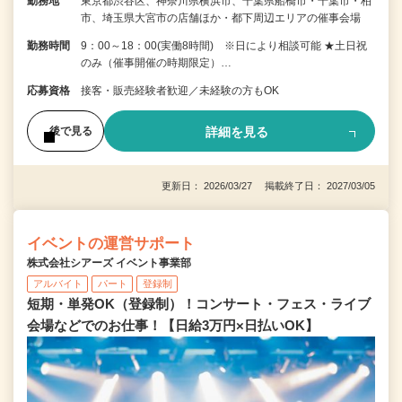
勤務地
東京都渋谷区、神奈川県横浜市、千葉県船橋市・千葉市・柏
市、埼玉県大宮市の店舗ほか・都下周辺エリアの催事会場
勤務時間
9：00～18：00(実働8時間) ※日により相談可能 ★土日祝
のみ（催事開催の時期限定）…
応募資格
接客・販売経験者歓迎／未経験の方もOK
詳細を見る
後で見る
更新日： 2026/03/27 掲載終了日： 2027/03/05
イベントの運営サポート
株式会社シアーズ イベント事業部
アルバイト
パート
登録制
短期・単発OK（登録制）！コンサート・フェス・ライブ
会場などでのお仕事！【日給3万円×日払いOK】