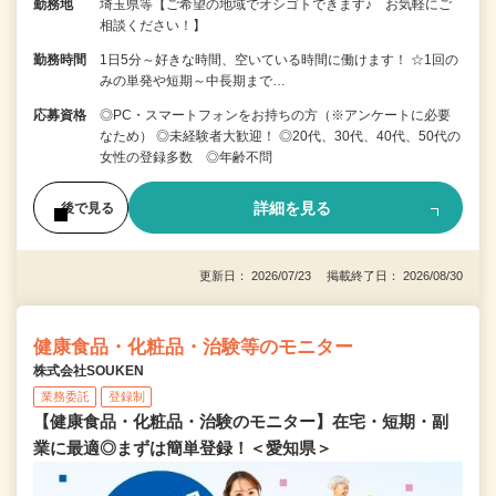
勤務地
埼玉県等【ご希望の地域でオシゴトできます♪ お気軽にご
相談ください！】
勤務時間
1日5分～好きな時間、空いている時間に働けます！ ☆1回の
みの単発や短期～中長期まで…
応募資格
◎PC・スマートフォンをお持ちの方（※アンケートに必要
なため） ◎未経験者大歓迎！ ◎20代、30代、40代、50代の
女性の登録多数 ◎年齢不問
詳細を見る
後で見る
更新日： 2026/07/23 掲載終了日： 2026/08/30
健康食品・化粧品・治験等のモニター
株式会社SOUKEN
業務委託
登録制
【健康食品・化粧品・治験のモニター】在宅・短期・副
業に最適◎まずは簡単登録！＜愛知県＞