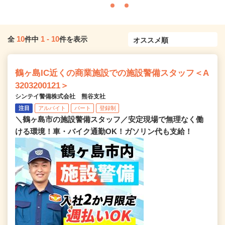
10
1
-
10
全
件中
件を表示
鶴ヶ島IC近くの商業施設での施設警備スタッフ＜A
3203200121＞
シンテイ警備株式会社 熊谷支社
注目
アルバイト
パート
登録制
＼鶴ヶ島市の施設警備スタッフ／安定現場で無理なく働
ける環境！車・バイク通勤OK！ガソリン代も支給！