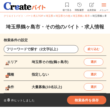
後で見る
閲覧履歴
会員登録
メニュー
クリエイトバイト・パート求人TOP
＞
埼玉県
＞
埼玉県その他
＞
埼玉県鶴ヶ島市
＞
埼玉県鶴ヶ島市
埼玉県鶴ヶ島市・その他のバイト・求人情報
検索条件の設定
絞り込む
エリア
埼玉県その他(鶴ヶ島市)
選択
職種
指定しない
選択
条件
大量募集(10名以上)
選択
8
検索条件を保存
全
件ヒットしました