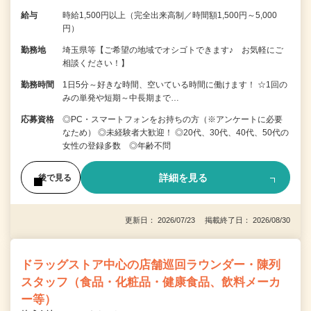
給与
時給1,500円以上（完全出来高制／時間額1,500円～5,000
円）
勤務地
埼玉県等【ご希望の地域でオシゴトできます♪ お気軽にご
相談ください！】
勤務時間
1日5分～好きな時間、空いている時間に働けます！ ☆1回の
みの単発や短期～中長期まで…
応募資格
◎PC・スマートフォンをお持ちの方（※アンケートに必要
なため） ◎未経験者大歓迎！ ◎20代、30代、40代、50代の
女性の登録多数 ◎年齢不問
詳細を見る
後で見る
更新日： 2026/07/23 掲載終了日： 2026/08/30
ドラッグストア中心の店舗巡回ラウンダー・陳列
スタッフ（食品・化粧品・健康食品、飲料メーカ
ー等）