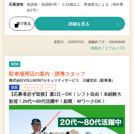
応募資格
無資格・未経験OK！ ※18歳以上：警備業法による（例外事
由2号）
詳細を見る
後で見る
更新日： 2026/07/31 掲載終了日： 2026/08/08
掲載終了まであと2日
NEW
駐車場周辺の案内・誘導スタッフ
株式会社VOLLMONTセキュリティサービス 川越支社（駐車場）
注目
アルバイト
パート
【応募者必ず面接】週1日～OK！シフト自由！未経験大
歓迎！20代〜80代活躍中！副業・WワークOK！