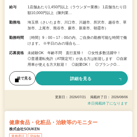
給与
1店舗あたり1,450円以上（ラウンダー業務） 1店舗当たり日
額10,000円以上（陳列業…
勤務地
埼玉県（さいたま市、川口市、川越市、所沢市、越谷市、草
加市、上尾市、熊谷市、蕨市、新座市、朝霞市）
勤務時間
［時間］9：00～17：00の内、ご自身の勤務可能な時間で働
けます。 ※半日のみの場合も…
応募資格
未経験OK 年齢不問 直行直帰！ ◎女性多数活躍中！
◎普通運転免許（AT限定可）がある方は歓迎します ◎自家
用車が使える方大歓迎！ ◎副業OK！ ◎ブランクO…
詳細を見る
後で見る
更新日： 2026/07/21 掲載終了日： 2026/08/06
本日掲載終了になります
健康食品・化粧品・治験等のモニター
株式会社SOUKEN
業務委託
登録制