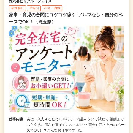
株式会社リアル・フェイス
業務委託
登録制
在宅・内職
家事・育児の合間にコツコツ稼ぐ♪ノルマなし・自分のペ
ースでOK！〈埼玉県〉
仕事内容
実は…入力するだけじゃなく、商品をタダで試せて 報酬まで
もらえるお得な仕事です♪ スマホ1台・完全在宅・自分のペー
スでOK！ ▼こんなお仕事です 化…