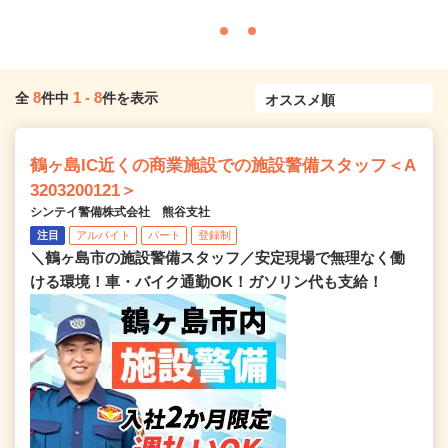
8
1
-
8
全
件中
件を表示
鶴ヶ島IC近くの商業施設での施設警備スタッフ＜A
3203200121＞
シンテイ警備株式会社 熊谷支社
注目
アルバイト
パート
登録制
＼鶴ヶ島市の施設警備スタッフ／安定現場で無理なく働
ける環境！車・バイク通勤OK！ガソリン代も支給！