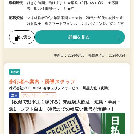
勤務時間
好きな時間に働けます！ ★単発（1日のみ）OK！ ★応募
後、即お仕事開始も可！ ★在…
応募資格
＜未経験者OK／年齢不問＞⇒★特に20代〜50代の女性の登
録多数★ ※スマートフォンもしくはパソコンをお持ちの方
詳細を見る
後で見る
更新日： 2026/07/31 掲載終了日： 2026/08/24
NEW
歩行者へ案内・誘導スタッフ
株式会社VOLLMONTセキュリティサービス 川越支社（夜勤）
注目
アルバイト
パート
【夜勤で効率よく稼げる】未経験大歓迎！短期・単発・
週1・シフト自由！80代までの幅広い世代が活躍中！