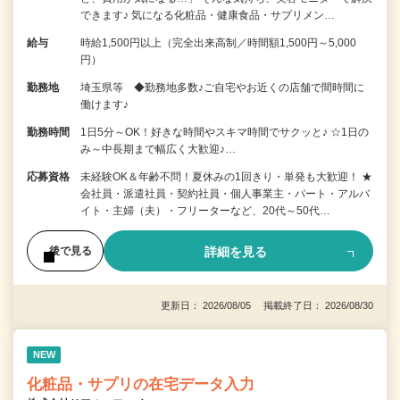
できます♪ 気になる化粧品・健康食品・サプリメン…
給与
時給1,500円以上（完全出来高制／時間額1,500円～5,000
円）
勤務地
埼玉県等 ◆勤務地多数♪ご自宅やお近くの店舗で間時間に
働けます♪
勤務時間
1日5分～OK！好きな時間やスキマ時間でサクッと♪ ☆1日の
み～中長期まで幅広く大歓迎♪…
応募資格
未経験OK＆年齢不問！夏休みの1回きり・単発も大歓迎！ ★
会社員・派遣社員・契約社員・個人事業主・パート・アルバ
イト・主婦（夫）・フリーターなど、20代～50代…
詳細を見る
後で見る
更新日： 2026/08/05 掲載終了日： 2026/08/30
NEW
化粧品・サプリの在宅データ入力