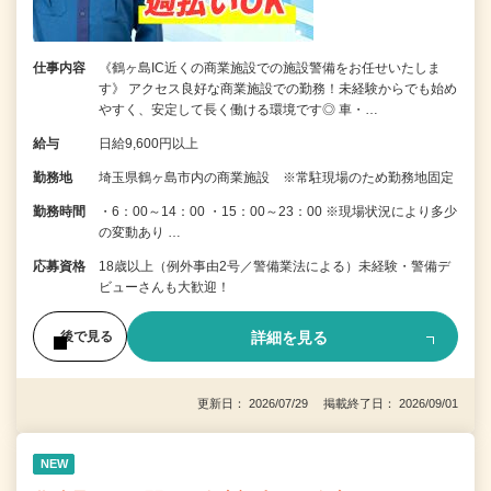
仕事内容
《鶴ヶ島IC近くの商業施設での施設警備をお任せいたしま
す》 アクセス良好な商業施設での勤務！未経験からでも始め
やすく、安定して長く働ける環境です◎ 車・…
給与
日給9,600円以上
勤務地
埼玉県鶴ヶ島市内の商業施設 ※常駐現場のため勤務地固定
勤務時間
・6：00～14：00 ・15：00～23：00 ※現場状況により多少
の変動あり …
応募資格
18歳以上（例外事由2号／警備業法による）未経験・警備デ
ビューさんも大歓迎！
詳細を見る
後で見る
更新日： 2026/07/29 掲載終了日： 2026/09/01
NEW