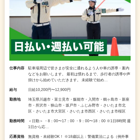
仕事内容
駐車場周辺で皆さまが安全に通れるよう人や車の誘導・案内
などをお願いします。 最初は慣れるまで、歩行者の誘導や声
掛けから始めていただきます。 未経験で始め…
給与
日給10,200円〜12,900円
勤務地
埼玉県川越市・富士見市・飯能市・入間市・鶴ヶ島市・新座
市・所沢市・狭山市・坂戸市・ふじみ野市・さいたま市北
区・さいたま市大宮区・さいたま市西区・さいたま市桜区
勤務時間
＜日勤＞ ・8：00〜17：00 ・9：00〜18：00 ※1日8時間 週
1日から応…
応募資格
無資格・未経験OK！ ※18歳以上：警備業法による（例外事