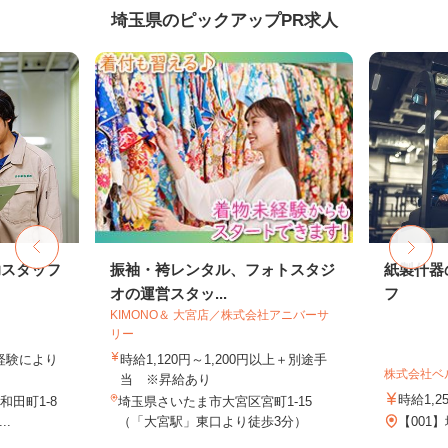
埼玉県のピックアップPR求人
助スタッフ
振袖・袴レンタル、フォトスタジ
紙製什器
オの運営スタッ...
フ
KIMONO＆ 大宮店／株式会社アニバーサ
リー
業経験により
時給1,120円～1,200円以上＋別途手
株式会社ベ
当 ※昇給あり
時給1,2
田町1-8
埼玉県さいたま市大宮区宮町1-15
..
（「大宮駅」東口より徒歩3分）
【001】