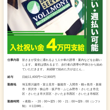
仕事内容
皆さまが安全に通れるよう人や車の誘導・案内などをお願い
します。 最初は慣れるまで、歩行者の誘導や声掛けから始め
ていただきます。 未経験で始めた方がほとん…
給与
日給11,400円〜12,900円
勤務地
埼玉県川越市・富士見市・飯能市・入間市・鶴ヶ島市・新座
市・所沢市・狭山市・坂戸市・ふじみ野市・さいたま市北
区・さいたま市大宮区・さいたま市西区・さいたま市桜区
勤務時間
＜夜勤＞ ・20：00〜翌5：00 ・21：00〜翌6：00（シフト
制） ※1日8時…