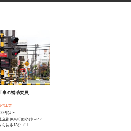
号工事の補助要員
医療材料・医薬品の供給管理
株式会社 エフエスユニマネジメント
 青信工業
＜さいたま市立病院＞
,000円以上
時給1,230円以上
北足立郡伊奈町西小針6-147
埼玉県さいたま市緑区三室（「北浦