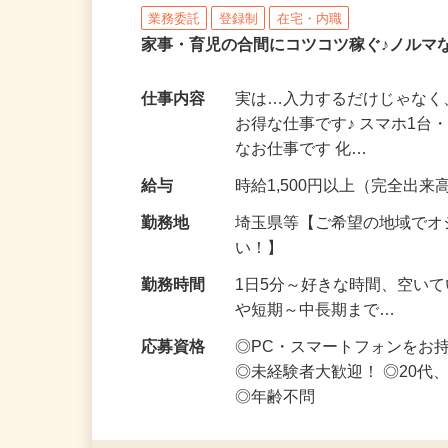
株式会社リアル・フェイス
業務委託
登録制
在宅・内職
家事・育児の合間にコツコツ稼ぐ♪ノルマ
仕事内容
実は…入力するだけじゃなく
お得な仕事です♪ スマホ1台
なお仕事です 化…
給与
時給1,500円以上（完全出来高
勤務地
埼玉県等【ご希望の地域でオ
い！】
勤務時間
1日5分～好きな時間、空い
や短期～中長期まで…
応募資格
◎PC・スマートフォンをお
◎未経験者大歓迎！ ◎20代
◎年齢不問