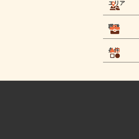
エリア
職種
条件