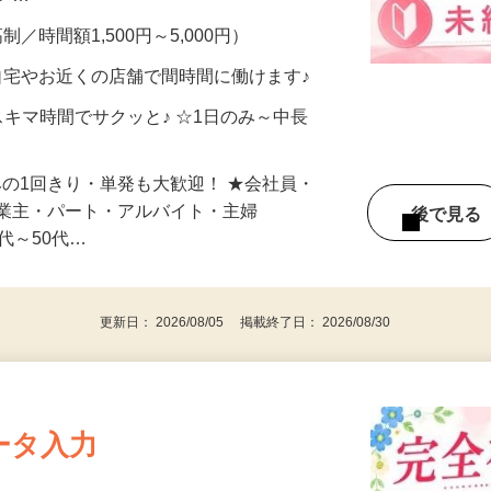
メン…
制／時間額1,500円～5,000円）
自宅やお近くの店舗で間時間に働けます♪
スキマ時間でサクッと♪ ☆1日のみ～中長
みの1回きり・単発も大歓迎！ ★会社員・
事業主・パート・アルバイト・主婦
後で見
代～50代…
更新日： 2026/08/05 掲載終了日： 2026/08/30
ータ入力