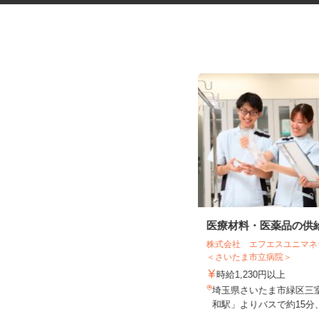
電気信号工事の補助要員
医療材料・医薬品の供
株式会社 エフエスユニ
有限会社 青信工業
＜さいたま市立病院＞
日給13,000円以上
時給1,230円以上
埼玉県北足立郡伊奈町西小針6-147
埼玉県さいたま市緑区三