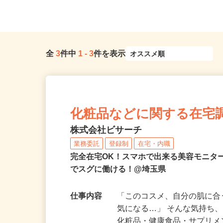
（内宿駅から徒歩13分 ※1...
和駅」よりバスで約15分、
全
3
件中
1
-
3
件を表示
化粧品などに関する在宅
株式会社ビサーチ
業務委託
登録制
在宅・内職
完全在宅OK！スマホで出来る美容モニタ
でスグに働ける！@埼玉県
仕事内容
「このコスメ、自分の肌に
気になる…」 そんな気持ち