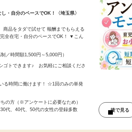
なし・自分のペースでOK！〈埼玉県〉
、商品をタダで試せて 報酬までもらえる
・完全在宅・自分のペースでOK！ ▼こん
制／時間額1,500円～5,000円）
シゴトできます♪ お気軽にご相談くださ
ている時間に働けます！ ☆1回のみの単発
持ちの方（※アンケートに必要なため）
、30代、40代、50代の女性の登録多数
後で見