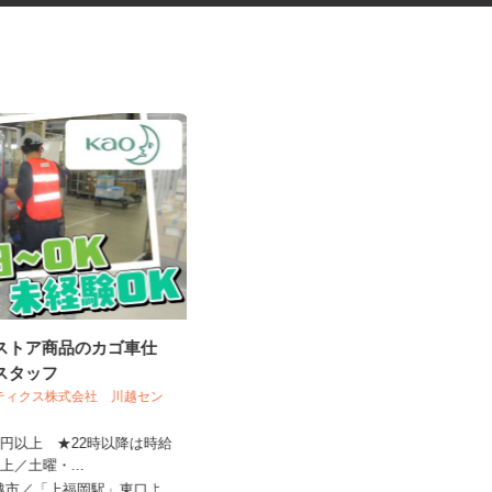
グストア商品のカゴ車仕
公共施設の清掃
業スタッフ
スティクス株式会社 川越セン
310円以上 ★22時以降は時給
8円以上／土曜・...