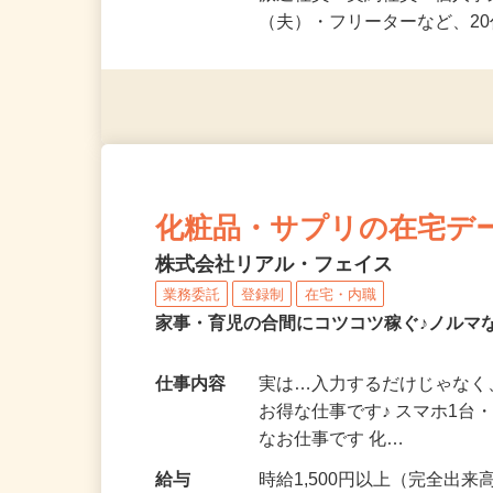
応募資格
未経験OK＆年齢不問！夏休
派遣社員・契約社員・個人
（夫）・フリーターなど、20
化粧品・サプリの在宅デ
株式会社リアル・フェイス
業務委託
登録制
在宅・内職
家事・育児の合間にコツコツ稼ぐ♪ノルマ
仕事内容
実は…入力するだけじゃなく
お得な仕事です♪ スマホ1台