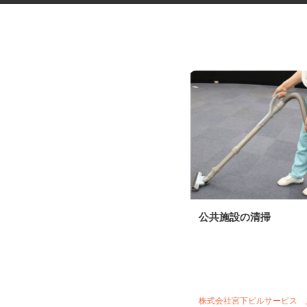
ドラッグストア商品のカゴ車仕
公共施設の清掃
分け作業スタッフ
花王ロジスティクス株式会社 川越セン
ター
時給1,310円以上 ★22時以降は時給
1,638円以上／土曜・...