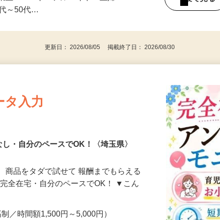
みの1回きり・単発も大歓迎！ ★会社員・
事業主・パート・アルバイト・主婦
後で見
代～50代…
更新日： 2026/08/05 掲載終了日： 2026/08/30
ータ入力
なし・自分のペースでOK！〈埼玉県〉
、商品をタダで試せて 報酬までもらえる
・完全在宅・自分のペースでOK！ ▼こん