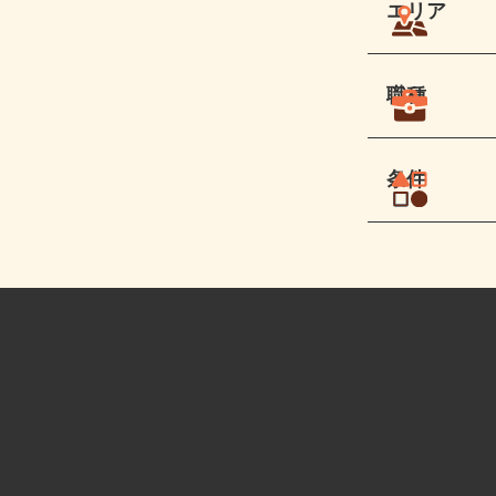
エリア
職種
条件