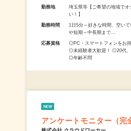
なお仕事です 化…
給与
時給1,500円以上（完全出来高
勤務地
埼玉県等【ご希望の地域でオ
い！】
勤務時間
1日5分～好きな時間、空い
や短期～中長期まで…
応募資格
◎PC・スマートフォンをお
◎未経験者大歓迎！ ◎20代
◎年齢不問
NEW