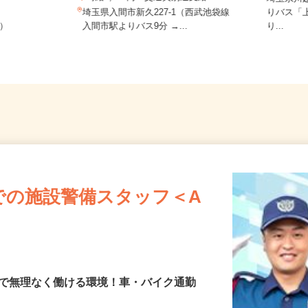
 川口本社
時給1,150円＋交通費別途支給
埼玉県
埼玉県入間市新久227-1（西武池袋線
りバス
前）
入間市駅よりバス9分 →...
り...
での施設警備スタッフ＜A
場で無理なく働ける環境！車・バイク通勤