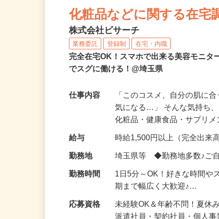
化粧品などに関する在宅
株式会社ビサーチ
業務委託
登録制
在宅・内職
完全在宅OK！スマホで出来る美容モニタ
でスグに働ける！@埼玉県
仕事内容
「このコスメ、自分の肌に
気になる…」 そんな気持ち
化粧品・健康食品・サプリ
給与
時給1,500円以上（完全出来高
勤務地
埼玉県等 ◆勤務地多数♪ご
勤務時間
1日5分～OK！好きな時間や
期まで幅広く大歓迎♪…