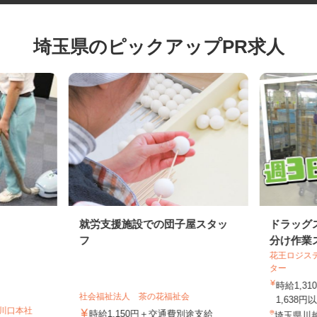
埼玉県のピックアップPR求人
就労支援施設での団子屋スタッ
ドラッ
フ
分け作
花王ロジ
ター
時給1,
社会福祉法人 茶の花福祉会
1,63