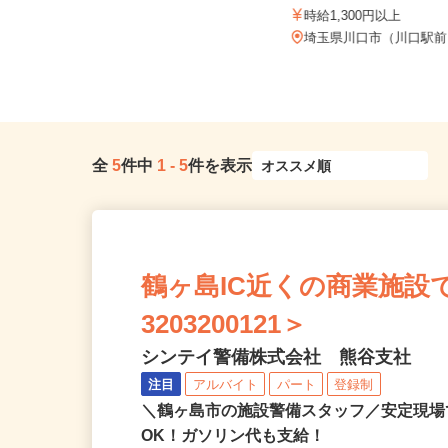
株式会社宮下ビルサービス
埼玉県川越市／「上福岡駅」東口よ
時給1,300円以上
りバス「上福岡駅入口バス停」よ
り...
埼玉県川口市（川口駅
全
5
件中
1
-
5
件を表示
鶴ヶ島IC近くの商業施設
3203200121＞
シンテイ警備株式会社 熊谷支社
注目
アルバイト
パート
登録制
＼鶴ヶ島市の施設警備スタッフ／安定現