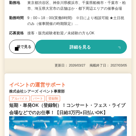
勤務地
東京都渋谷区、神奈川県横浜市、千葉県船橋市・千葉市・柏
市、埼玉県大宮市の店舗ほか・都下周辺エリアの催事会場
勤務時間
9：00～18：00(実働8時間) ※日により相談可能 ★土日祝
のみ（催事開催の時期限定）…
応募資格
接客・販売経験者歓迎／未経験の方もOK
詳細を見る
後で見る
更新日： 2026/03/27 掲載終了日： 2027/03/05
イベントの運営サポート
株式会社シアーズ イベント事業部
アルバイト
パート
登録制
短期・単発OK（登録制）！コンサート・フェス・ライブ
会場などでのお仕事！【日給3万円×日払いOK】