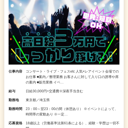
仕事内容
コンサート・ライブ・フェスetc 人気×レアイベント会場での
お仕事 ■案内／整理業務 お客さんに対して入り口の誘導や席
の案内 ■販売業務 イベ…
給与
日給30,000円+交通費※深夜手当含む
勤務地
東京都／埼玉県
勤務時間
23：00～翌23：00の間（休憩あり） ※イベントによって、
時間帯の変動あり ※一定…
応募資格
18歳以上（労働基準法第61条による）、経験・学歴は一切不