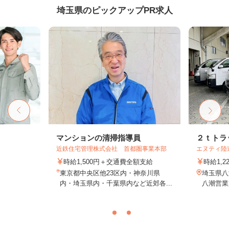
埼玉県のピックアップPR求人
マンションの清掃指導員
２ｔトラ
近鉄住宅管理株式会社 首都圏事業本部
エヌティ陸
時給1,500円＋交通費全額支給
時給1,2
東京都中央区他23区内・神奈川県
埼玉県八潮
内・埼玉県内・千葉県内など近郊各...
八潮営業