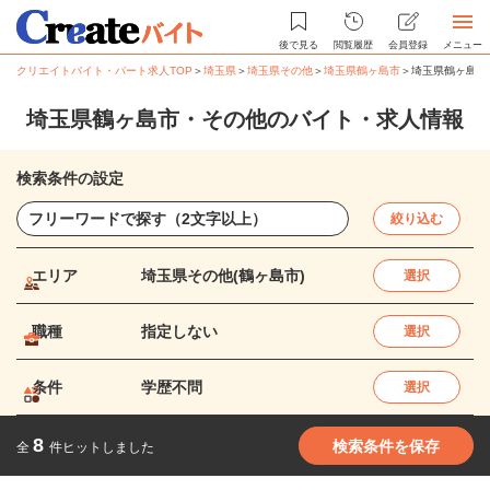
後で見る
閲覧履歴
会員登録
メニュー
クリエイトバイト・パート求人TOP
＞
埼玉県
＞
埼玉県その他
＞
埼玉県鶴ヶ島市
＞
埼玉県鶴ヶ島市
埼玉県鶴ヶ島市・その他のバイト・求人情報
検索条件の設定
絞り込む
エリア
埼玉県その他(鶴ヶ島市)
選択
職種
指定しない
選択
条件
学歴不問
選択
8
検索条件を保存
全
件ヒットしました