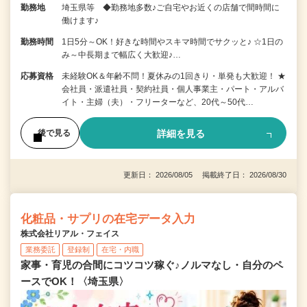
勤務地
埼玉県等 ◆勤務地多数♪ご自宅やお近くの店舗で間時間に
働けます♪
勤務時間
1日5分～OK！好きな時間やスキマ時間でサクッと♪ ☆1日の
み～中長期まで幅広く大歓迎♪…
応募資格
未経験OK＆年齢不問！夏休みの1回きり・単発も大歓迎！ ★
会社員・派遣社員・契約社員・個人事業主・パート・アルバ
イト・主婦（夫）・フリーターなど、20代～50代…
詳細を見る
後で見る
更新日： 2026/08/05 掲載終了日： 2026/08/30
化粧品・サプリの在宅データ入力
株式会社リアル・フェイス
業務委託
登録制
在宅・内職
家事・育児の合間にコツコツ稼ぐ♪ノルマなし・自分のペ
ースでOK！〈埼玉県〉