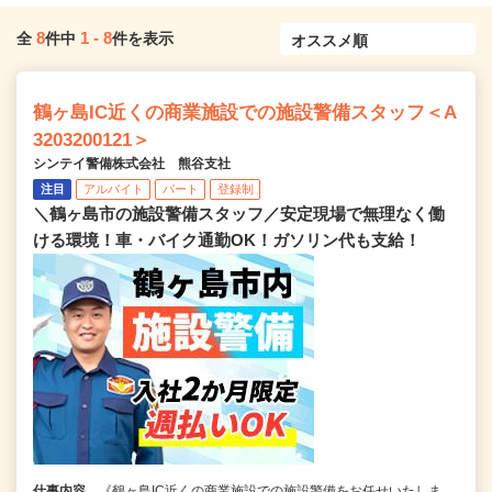
8
1
-
8
全
件中
件を表示
鶴ヶ島IC近くの商業施設での施設警備スタッフ＜A
3203200121＞
シンテイ警備株式会社 熊谷支社
注目
アルバイト
パート
登録制
＼鶴ヶ島市の施設警備スタッフ／安定現場で無理なく働
ける環境！車・バイク通勤OK！ガソリン代も支給！
仕事内容
《鶴ヶ島IC近くの商業施設での施設警備をお任せいたしま