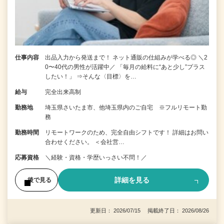
仕事内容
出品入力から発送まで！ ネット通販の仕組みが学べる◎ ＼2
0〜40代の男性が活躍中／ 「毎月の給料に“あと少し”プラス
したい！」 ⇒そんな〈目標〉を…
給与
完全出来高制
勤務地
埼玉県さいたま市、他埼玉県内のご自宅 ※フルリモート勤
務
勤務時間
リモートワークのため、完全自由シフトです！ 詳細はお問い
合わせください。 ＜会社営…
応募資格
＼経験・資格・学歴いっさい不問！／
詳細を見る
後で見る
更新日： 2026/07/15 掲載終了日： 2026/08/26