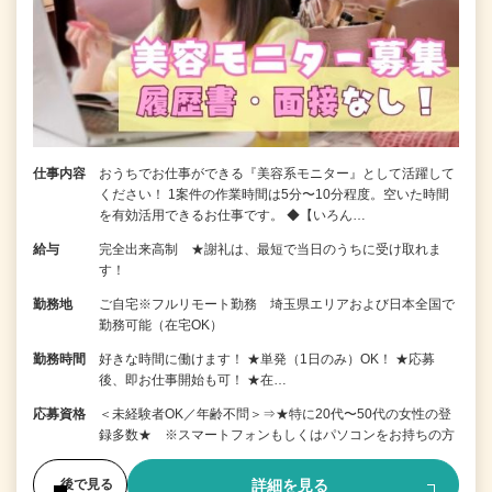
仕事内容
おうちでお仕事ができる『美容系モニター』として活躍して
ください！ 1案件の作業時間は5分〜10分程度。空いた時間
を有効活用できるお仕事です。 ◆【いろん…
給与
完全出来高制 ★謝礼は、最短で当日のうちに受け取れま
す！
勤務地
ご自宅※フルリモート勤務 埼玉県エリアおよび日本全国で
勤務可能（在宅OK）
勤務時間
好きな時間に働けます！ ★単発（1日のみ）OK！ ★応募
後、即お仕事開始も可！ ★在…
応募資格
＜未経験者OK／年齢不問＞⇒★特に20代〜50代の女性の登
録多数★ ※スマートフォンもしくはパソコンをお持ちの方
詳細を見る
後で見る