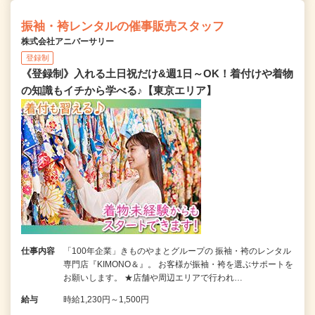
振袖・袴レンタルの催事販売スタッフ
株式会社アニバーサリー
登録制
《登録制》入れる土日祝だけ&週1日～OK！着付けや着物
の知識もイチから学べる♪【東京エリア】
仕事内容
「100年企業」きものやまとグループの 振袖・袴のレンタル
専門店『KIMONO＆』。 お客様が振袖・袴を選ぶサポートを
お願いします。 ★店舗や周辺エリアで行われ…
給与
時給1,230円～1,500円