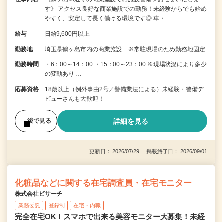
す》 アクセス良好な商業施設での勤務！未経験からでも始め
やすく、安定して長く働ける環境です◎ 車・…
給与
日給9,600円以上
勤務地
埼玉県鶴ヶ島市内の商業施設 ※常駐現場のため勤務地固定
勤務時間
・6：00～14：00 ・15：00～23：00 ※現場状況により多少
の変動あり …
応募資格
18歳以上（例外事由2号／警備業法による）未経験・警備デ
ビューさんも大歓迎！
詳細を見る
後で見る
更新日： 2026/07/29 掲載終了日： 2026/09/01
化粧品などに関する在宅調査員・在宅モニター
株式会社ビサーチ
業務委託
登録制
在宅・内職
完全在宅OK！スマホで出来る美容モニター大募集！未経