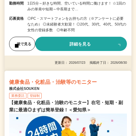
勤務時間
1日5分～好きな時間、空いている時間に働けます！ ☆1回の
みの単発や短期～中長期まで…
応募資格
◎PC・スマートフォンをお持ちの方（※アンケートに必要
なため） ◎未経験者大歓迎！ ◎20代、30代、40代、50代の
女性の登録多数 ◎年齢不問
詳細を見る
後で見る
更新日： 2026/07/23 掲載終了日： 2026/08/30
健康食品・化粧品・治験等のモニター
株式会社SOUKEN
業務委託
登録制
【健康食品・化粧品・治験のモニター】在宅・短期・副
業に最適◎まずは簡単登録！＜愛知県＞