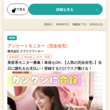
詳細を見る
後で見る
更新日： 2026/07/21 掲載終了日： 2026/11/13
NEW
アンケートモニター（完全在宅）
株式会社 クラウドワーカー
業務委託
登録制
在宅・内職
美容系モニター募集！単発もOK♪【人気の完全在宅♪】当
日に謝礼をお支払い！登録するだけでスグ働ける！