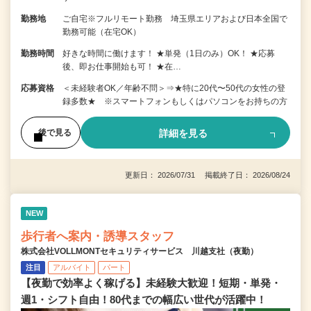
勤務地
ご自宅※フルリモート勤務 埼玉県エリアおよび日本全国で
勤務可能（在宅OK）
勤務時間
好きな時間に働けます！ ★単発（1日のみ）OK！ ★応募
後、即お仕事開始も可！ ★在…
応募資格
＜未経験者OK／年齢不問＞⇒★特に20代〜50代の女性の登
録多数★ ※スマートフォンもしくはパソコンをお持ちの方
詳細を見る
後で見る
更新日： 2026/07/31 掲載終了日： 2026/08/24
NEW
歩行者へ案内・誘導スタッフ
株式会社VOLLMONTセキュリティサービス 川越支社（夜勤）
注目
アルバイト
パート
【夜勤で効率よく稼げる】未経験大歓迎！短期・単発・
週1・シフト自由！80代までの幅広い世代が活躍中！