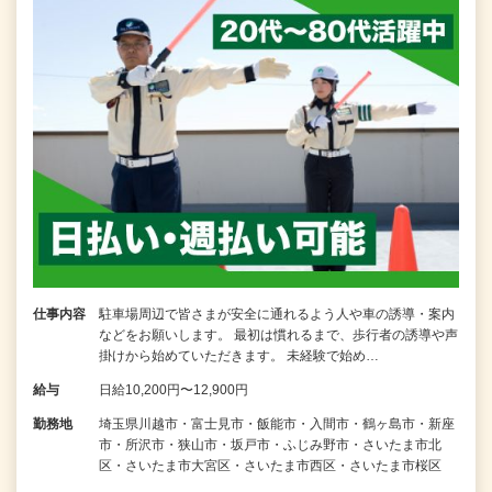
仕事内容
駐車場周辺で皆さまが安全に通れるよう人や車の誘導・案内
などをお願いします。 最初は慣れるまで、歩行者の誘導や声
掛けから始めていただきます。 未経験で始め…
給与
日給10,200円〜12,900円
勤務地
埼玉県川越市・富士見市・飯能市・入間市・鶴ヶ島市・新座
市・所沢市・狭山市・坂戸市・ふじみ野市・さいたま市北
区・さいたま市大宮区・さいたま市西区・さいたま市桜区