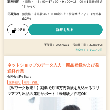
勤務時間
＜日勤＞ ・8：00〜17：00 ・9：00〜18：00 ※1日8時間 週
1日から応…
応募資格
無資格・未経験OK！ ※18歳以上：警備業法による（例外事
由2号）
詳細を見る
後で見る
更新日： 2026/07/31 掲載終了日： 2026/08/08
掲載終了まであと2日
ネットショップのデータ入力・商品登録および発
送軽作業
合同会社Re Start
業務委託
在宅・内職
【Wワーク歓迎！】副業で月15万円前後を見込めるフリ
マアプリ出品の運用サポート！未経験／在宅OK