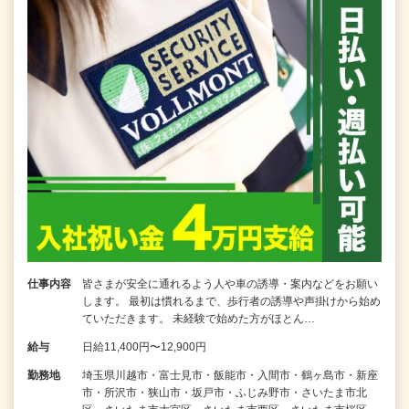
仕事内容
皆さまが安全に通れるよう人や車の誘導・案内などをお願い
します。 最初は慣れるまで、歩行者の誘導や声掛けから始め
ていただきます。 未経験で始めた方がほとん…
給与
日給11,400円〜12,900円
勤務地
埼玉県川越市・富士見市・飯能市・入間市・鶴ヶ島市・新座
市・所沢市・狭山市・坂戸市・ふじみ野市・さいたま市北