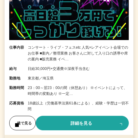
仕事内容
コンサート・ライブ・フェスetc 人気×レアイベント会場での
お仕事 ■案内／整理業務 お客さんに対して入り口の誘導や席
の案内 ■販売業務 イベ…
給与
日給30,000円+交通費※深夜手当含む
勤務地
東京都／埼玉県
勤務時間
23：00～翌23：00の間（休憩あり） ※イベントによって、
時間帯の変動あり ※一定…
応募資格
18歳以上（労働基準法第61条による）、経験・学歴は一切不
問
詳細を見る
後で見る