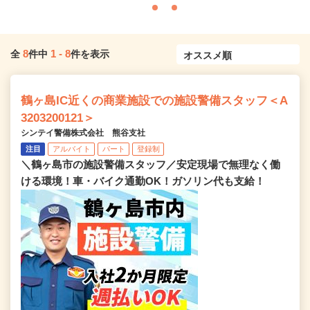
8
1
-
8
全
件中
件を表示
鶴ヶ島IC近くの商業施設での施設警備スタッフ＜A
3203200121＞
シンテイ警備株式会社 熊谷支社
注目
アルバイト
パート
登録制
＼鶴ヶ島市の施設警備スタッフ／安定現場で無理なく働
ける環境！車・バイク通勤OK！ガソリン代も支給！