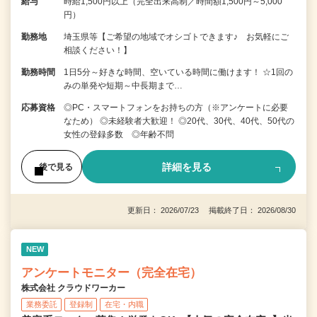
給与
時給1,500円以上（完全出来高制／時間額1,500円～5,000
円）
勤務地
埼玉県等【ご希望の地域でオシゴトできます♪ お気軽にご
相談ください！】
勤務時間
1日5分～好きな時間、空いている時間に働けます！ ☆1回の
みの単発や短期～中長期まで…
応募資格
◎PC・スマートフォンをお持ちの方（※アンケートに必要
なため） ◎未経験者大歓迎！ ◎20代、30代、40代、50代の
女性の登録多数 ◎年齢不問
詳細を見る
後で見る
更新日： 2026/07/23 掲載終了日： 2026/08/30
NEW
アンケートモニター（完全在宅）
株式会社 クラウドワーカー
業務委託
登録制
在宅・内職