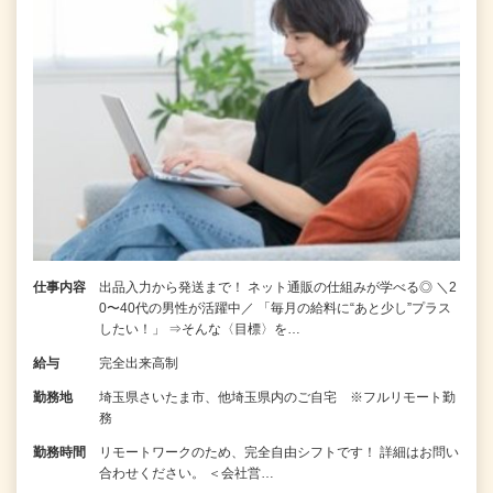
仕事内容
出品入力から発送まで！ ネット通販の仕組みが学べる◎ ＼2
0〜40代の男性が活躍中／ 「毎月の給料に“あと少し”プラス
したい！」 ⇒そんな〈目標〉を…
給与
完全出来高制
勤務地
埼玉県さいたま市、他埼玉県内のご自宅 ※フルリモート勤
務
勤務時間
リモートワークのため、完全自由シフトです！ 詳細はお問い
合わせください。 ＜会社営…