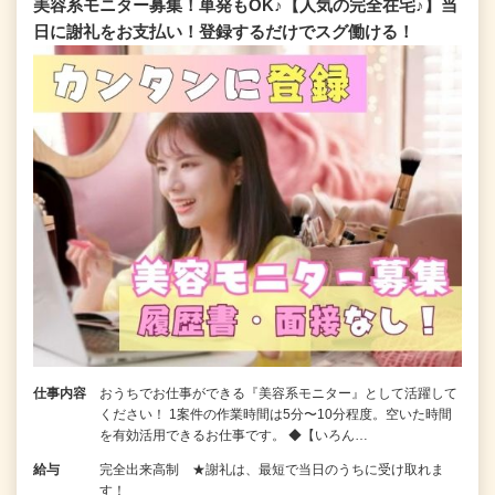
美容系モニター募集！単発もOK♪【人気の完全在宅♪】当
日に謝礼をお支払い！登録するだけでスグ働ける！
仕事内容
おうちでお仕事ができる『美容系モニター』として活躍して
ください！ 1案件の作業時間は5分〜10分程度。空いた時間
を有効活用できるお仕事です。 ◆【いろん…
給与
完全出来高制 ★謝礼は、最短で当日のうちに受け取れま
す！