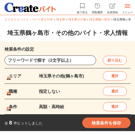
後で見る
閲覧履歴
会員登録
メニュー
クリエイトバイト・パート求人TOP
＞
埼玉県
＞
埼玉県その他
＞
埼玉県鶴ヶ島市
＞
埼玉県鶴ヶ島市
埼玉県鶴ヶ島市・その他のバイト・求人情報
検索条件の設定
絞り込む
エリア
埼玉県その他(鶴ヶ島市)
選択
職種
指定しない
選択
条件
高額・高時給
選択
8
検索条件を保存
全
件ヒットしました