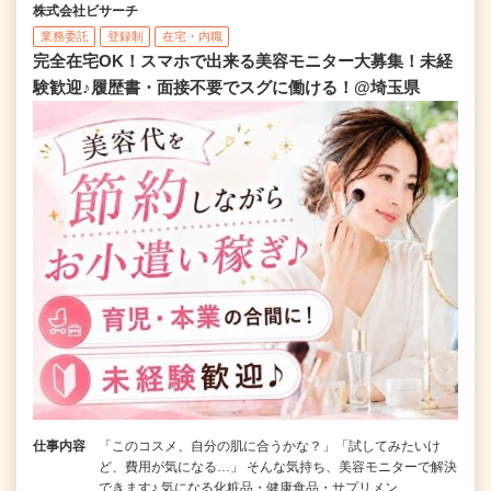
株式会社ビサーチ
業務委託
登録制
在宅・内職
完全在宅OK！スマホで出来る美容モニター大募集！未経
験歓迎♪履歴書・面接不要でスグに働ける！@埼玉県
仕事内容
「このコスメ、自分の肌に合うかな？」「試してみたいけ
ど、費用が気になる…」 そんな気持ち、美容モニターで解決
できます♪ 気になる化粧品・健康食品・サプリメン…