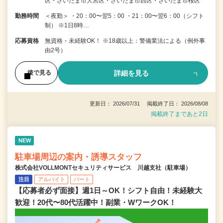
区・さいたま市大宮区・さいたま市西区・さいたま市桜区
勤務時間
＜夜勤＞ ・20：00〜翌5：00 ・21：00〜翌6：00（シフト
制） ※1日8時…
応募資格
無資格・未経験OK！ ※18歳以上：警備業法による（例外事
由2号）
詳細を見る
後で見る
更新日： 2026/07/31 掲載終了日： 2026/08/08
掲載終了まであと2日
NEW
駐車場周辺の案内・誘導スタッフ
株式会社VOLLMONTセキュリティサービス 川越支社（駐車場）
注目
アルバイト
パート
【応募者必ず面接】週1日～OK！シフト自由！未経験大
歓迎！20代〜80代活躍中！副業・WワークOK！