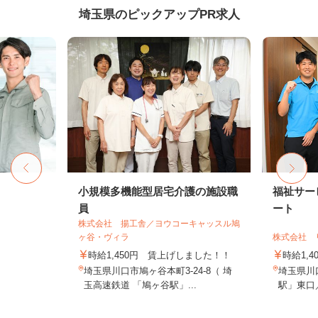
埼玉県のピックアップPR求人
小規模多機能型居宅介護の施設職
福祉サー
員
ート
株式会社 揚工舎／ヨウコーキャッスル鳩
ヶ谷・ヴィラ
株式会社 
時給1,450円 賃上げしました！！
時給1,4
埼玉県川口市鳩ヶ谷本町3-24-8（ 埼
埼玉県川口
玉高速鉄道 「鳩ヶ谷駅」...
駅」東口／