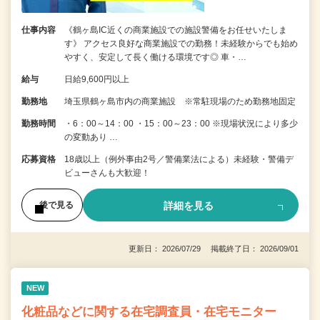
仕事内容
《鶴ヶ島IC近くの商業施設での施設警備をお任せいたしま
す》 アクセス良好な商業施設での勤務！未経験からでも始め
やすく、安定して長く働ける環境です◎ 車・…
給与
日給9,600円以上
勤務地
埼玉県鶴ヶ島市内の商業施設 ※常駐現場のため勤務地固定
勤務時間
・6：00～14：00 ・15：00～23：00 ※現場状況により多少
の変動あり …
応募資格
18歳以上（例外事由2号／警備業法による）未経験・警備デ
ビューさんも大歓迎！
詳細を見る
後で見る
更新日： 2026/07/29 掲載終了日： 2026/09/01
NEW
化粧品などに関する在宅調査員・在宅モニター