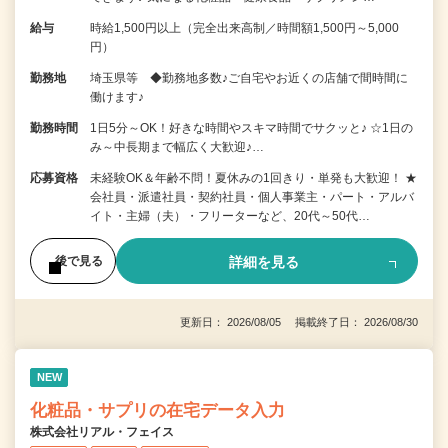
給与
時給1,500円以上（完全出来高制／時間額1,500円～5,000
円）
勤務地
埼玉県等 ◆勤務地多数♪ご自宅やお近くの店舗で間時間に
働けます♪
勤務時間
1日5分～OK！好きな時間やスキマ時間でサクッと♪ ☆1日の
み～中長期まで幅広く大歓迎♪…
応募資格
未経験OK＆年齢不問！夏休みの1回きり・単発も大歓迎！ ★
会社員・派遣社員・契約社員・個人事業主・パート・アルバ
イト・主婦（夫）・フリーターなど、20代～50代…
詳細を見る
後で見る
更新日： 2026/08/05 掲載終了日： 2026/08/30
NEW
化粧品・サプリの在宅データ入力
株式会社リアル・フェイス