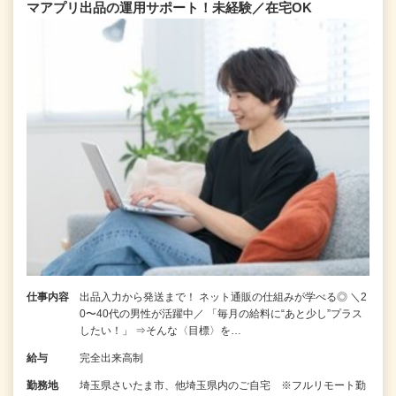
マアプリ出品の運用サポート！未経験／在宅OK
仕事内容
出品入力から発送まで！ ネット通販の仕組みが学べる◎ ＼2
0〜40代の男性が活躍中／ 「毎月の給料に“あと少し”プラス
したい！」 ⇒そんな〈目標〉を…
給与
完全出来高制
勤務地
埼玉県さいたま市、他埼玉県内のご自宅 ※フルリモート勤