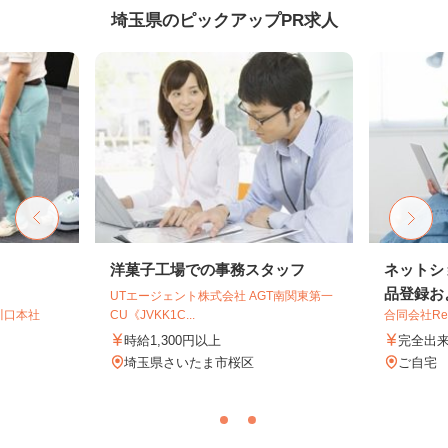
埼玉県のピックアップPR求人
洋菓子工場での事務スタッフ
ネットシ
品登録およ
UTエージェント株式会社 AGT南関東第一
川口本社
CU《JVKK1C...
合同会社Re S
時給1,300円以上
完全出
）
埼玉県さいたま市桜区
ご自宅