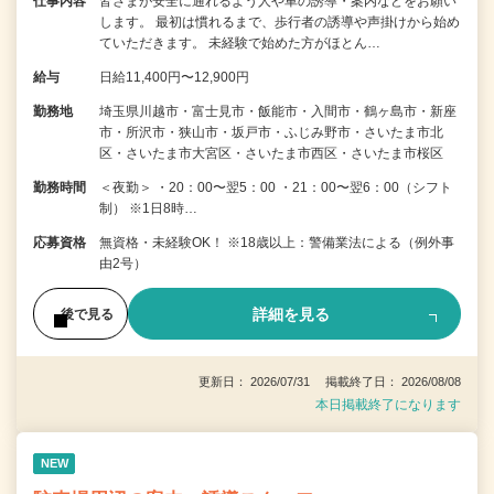
仕事内容
皆さまが安全に通れるよう人や車の誘導・案内などをお願い
します。 最初は慣れるまで、歩行者の誘導や声掛けから始め
ていただきます。 未経験で始めた方がほとん…
給与
日給11,400円〜12,900円
勤務地
埼玉県川越市・富士見市・飯能市・入間市・鶴ヶ島市・新座
市・所沢市・狭山市・坂戸市・ふじみ野市・さいたま市北
区・さいたま市大宮区・さいたま市西区・さいたま市桜区
勤務時間
＜夜勤＞ ・20：00〜翌5：00 ・21：00〜翌6：00（シフト
制） ※1日8時…
応募資格
無資格・未経験OK！ ※18歳以上：警備業法による（例外事
由2号）
詳細を見る
後で見る
更新日： 2026/07/31 掲載終了日： 2026/08/08
本日掲載終了になります
NEW