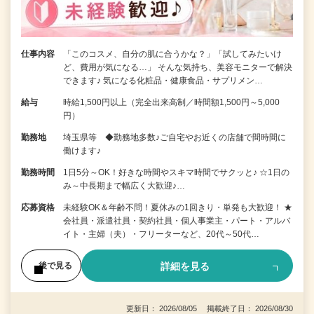
仕事内容
「このコスメ、自分の肌に合うかな？」「試してみたいけ
ど、費用が気になる…」 そんな気持ち、美容モニターで解決
できます♪ 気になる化粧品・健康食品・サプリメン…
給与
時給1,500円以上（完全出来高制／時間額1,500円～5,000
円）
勤務地
埼玉県等 ◆勤務地多数♪ご自宅やお近くの店舗で間時間に
働けます♪
勤務時間
1日5分～OK！好きな時間やスキマ時間でサクッと♪ ☆1日の
み～中長期まで幅広く大歓迎♪…
応募資格
未経験OK＆年齢不問！夏休みの1回きり・単発も大歓迎！ ★
会社員・派遣社員・契約社員・個人事業主・パート・アルバ
イト・主婦（夫）・フリーターなど、20代～50代…
詳細を見る
後で見る
更新日： 2026/08/05 掲載終了日： 2026/08/30