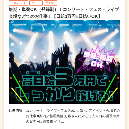
アルバイト
パート
登録制
短期・単発OK（登録制）！コンサート・フェス・ライブ
会場などでのお仕事！【日給3万円×日払いOK】
仕事内容
コンサート・ライブ・フェスetc 人気×レアイベント会場での
お仕事 ■案内／整理業務 お客さんに対して入り口の誘導や席
の案内 ■販売業務 イベ…