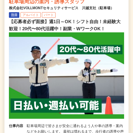
駐車場周辺の案内・誘導スタッフ
株式会社VOLLMONTセキュリティサービス 川越支社（駐車場）
注目
アルバイト
パート
【応募者必ず面接】週1日～OK！シフト自由！未経験大
歓迎！20代〜80代活躍中！副業・WワークOK！
仕事内容
駐車場周辺で皆さまが安全に通れるよう人や車の誘導・案内
などをお願いします。 最初は慣れるまで、歩行者の誘導や声