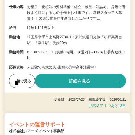
仕事内容
お菓子・化粧箱の資材準備・組立・検品・箱詰め。 身近で普
段よく目にするものを作るお仕事です。 新規スタッフ大募
集！！ 製造設備を昨年新設したばかりです…
給与
時給1,141円以上
勤務地
埼玉県幸手市上高野2730-1／東武鉄道日光線「杉戸高野台
駅」「幸手駅」徒歩20分
勤務時間
8：30〜17：30（実働8時間） ★週2日～OK ★扶養内勤務O
K
応募資格
未経験でも大丈夫♪主婦の方中高年活躍中！
詳細を見る
後で見る
更新日： 2026/07/23 掲載終了日： 2026/08/21
掲載終了まであと13日
イベントの運営サポート
株式会社シアーズ イベント事業部