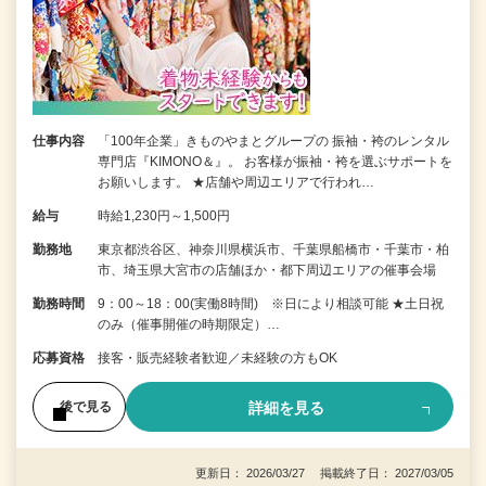
仕事内容
「100年企業」きものやまとグループの 振袖・袴のレンタル
専門店『KIMONO＆』。 お客様が振袖・袴を選ぶサポートを
お願いします。 ★店舗や周辺エリアで行われ…
給与
時給1,230円～1,500円
勤務地
東京都渋谷区、神奈川県横浜市、千葉県船橋市・千葉市・柏
市、埼玉県大宮市の店舗ほか・都下周辺エリアの催事会場
勤務時間
9：00～18：00(実働8時間) ※日により相談可能 ★土日祝
のみ（催事開催の時期限定）…
応募資格
接客・販売経験者歓迎／未経験の方もOK
詳細を見る
後で見る
更新日： 2026/03/27 掲載終了日： 2027/03/05