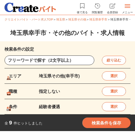
後で見る
閲覧履歴
会員登録
メニュー
クリエイトバイト・パート求人TOP
＞
埼玉県
＞
埼玉県その他
＞
埼玉県幸手市
＞
埼玉県幸手市・そ
埼玉県幸手市・その他のバイト・求人情報
検索条件の設定
絞り込む
エリア
埼玉県その他(幸手市)
選択
職種
指定しない
選択
条件
経験者優遇
選択
9
検索条件を保存
全
件ヒットしました