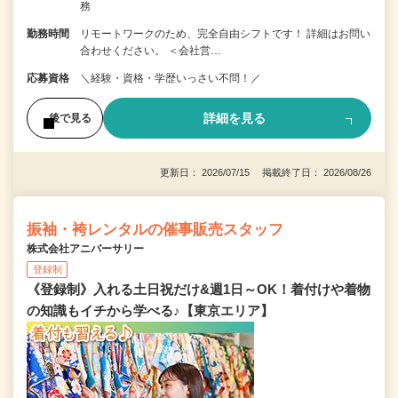
務
勤務時間
リモートワークのため、完全自由シフトです！ 詳細はお問い
合わせください。 ＜会社営…
応募資格
＼経験・資格・学歴いっさい不問！／
詳細を見る
後で見る
更新日： 2026/07/15 掲載終了日： 2026/08/26
振袖・袴レンタルの催事販売スタッフ
株式会社アニバーサリー
登録制
《登録制》入れる土日祝だけ&週1日～OK！着付けや着物
の知識もイチから学べる♪【東京エリア】