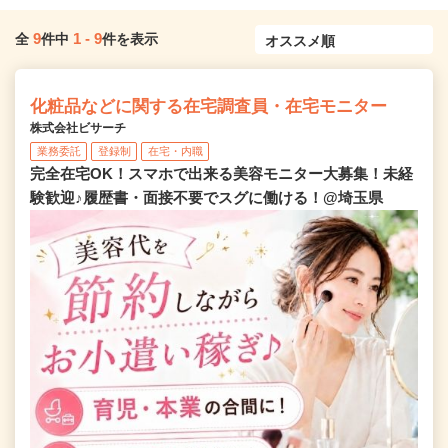
9
1
-
9
全
件中
件を表示
化粧品などに関する在宅調査員・在宅モニター
株式会社ビサーチ
業務委託
登録制
在宅・内職
完全在宅OK！スマホで出来る美容モニター大募集！未経
験歓迎♪履歴書・面接不要でスグに働ける！@埼玉県