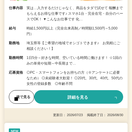
仕事内容
実は…入力するだけじゃなく、商品をタダで試せて 報酬まで
もらえるお得な仕事です♪ スマホ1台・完全在宅・自分のペー
スでOK！ ▼こんなお仕事です 化…
給与
時給1,500円以上（完全出来高制／時間額1,500円～5,000
円）
勤務地
埼玉県等【ご希望の地域でオシゴトできます♪ お気軽にご
相談ください！】
勤務時間
1日5分～好きな時間、空いている時間に働けます！ ☆1回の
みの単発や短期～中長期まで…
応募資格
◎PC・スマートフォンをお持ちの方（※アンケートに必要
なため） ◎未経験者大歓迎！ ◎20代、30代、40代、50代の
女性の登録多数 ◎年齢不問
詳細を見る
後で見る
更新日： 2026/07/23 掲載終了日： 2026/08/30
NEW