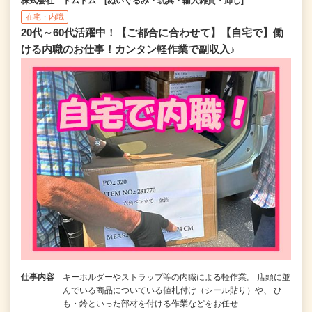
株式会社 トムトム [ぬいぐるみ・玩具・輸入雑貨・卸し]
在宅・内職
20代～60代活躍中！【ご都合に合わせて】【自宅で】働
ける内職のお仕事！カンタン軽作業で副収入♪
仕事内容
キーホルダーやストラップ等の内職による軽作業。 店頭に並
んでいる商品についている値札付け（シール貼り）や、 ひ
も・鈴といった部材を付ける作業などをお任せ…