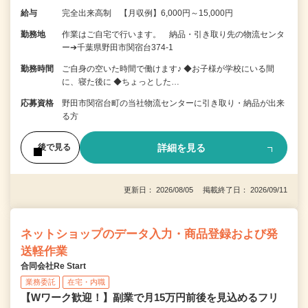
給与
完全出来高制 【月収例】6,000円～15,000円
勤務地
作業はご自宅で行います。 納品・引き取り先の物流センタ
ー➔千葉県野田市関宿台374-1
勤務時間
ご自身の空いた時間で働けます♪ ◆お子様が学校にいる間
に、寝た後に ◆ちょっとした…
応募資格
野田市関宿台町の当社物流センターに引き取り・納品が出来
る方
詳細を見る
後で見る
更新日： 2026/08/05 掲載終了日： 2026/09/11
ネットショップのデータ入力・商品登録および発
送軽作業
合同会社Re Start
業務委託
在宅・内職
【Wワーク歓迎！】副業で月15万円前後を見込めるフリ