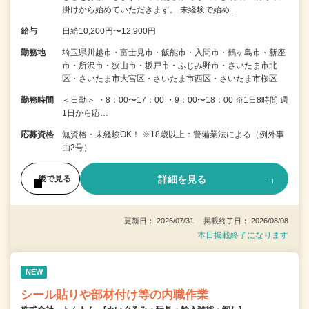
掛けから始めていただきます。 未経験で始め…
給与
日給10,200円〜12,900円
勤務地
埼玉県川越市・富士見市・飯能市・入間市・鶴ヶ島市・新座
市・所沢市・狭山市・坂戸市・ふじみ野市・さいたま市北
区・さいたま市大宮区・さいたま市西区・さいたま市桜区
勤務時間
＜日勤＞ ・8：00〜17：00 ・9：00〜18：00 ※1日8時間 週
1日から応…
応募資格
無資格・未経験OK！ ※18歳以上：警備業法による（例外事
由2号）
詳細を見る
後で見る
更新日： 2026/07/31 掲載終了日： 2026/08/08
本日掲載終了になります
NEW
シール貼りや部材付け等の内職作業