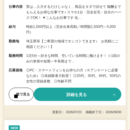
仕事内容
実は…入力するだけじゃなく、商品をタダで試せて 報酬まで
もらえるお得な仕事です♪ スマホ1台・完全在宅・自分のペー
スでOK！ ▼こんなお仕事です 化…
給与
時給1,500円以上（完全出来高制／時間額1,500円～5,000
円）
勤務地
埼玉県等【ご希望の地域でオシゴトできます♪ お気軽にご
相談ください！】
勤務時間
1日5分～好きな時間、空いている時間に働けます！ ☆1回の
みの単発や短期～中長期まで…
応募資格
◎PC・スマートフォンをお持ちの方（※アンケートに必要
なため） ◎未経験者大歓迎！ ◎20代、30代、40代、50代の
女性の登録多数 ◎年齢不問
詳細を見る
後で見る
更新日： 2026/07/23 掲載終了日： 2026/08/30
NEW