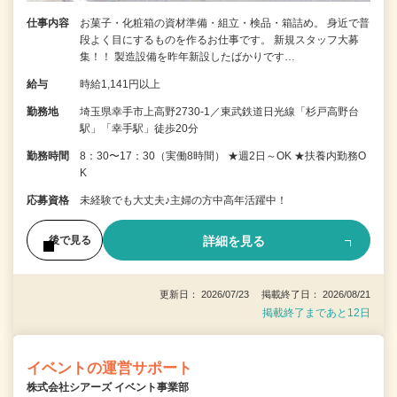
仕事内容
お菓子・化粧箱の資材準備・組立・検品・箱詰め。 身近で普
段よく目にするものを作るお仕事です。 新規スタッフ大募
集！！ 製造設備を昨年新設したばかりです…
給与
時給1,141円以上
勤務地
埼玉県幸手市上高野2730-1／東武鉄道日光線「杉戸高野台
駅」「幸手駅」徒歩20分
勤務時間
8：30〜17：30（実働8時間） ★週2日～OK ★扶養内勤務O
K
応募資格
未経験でも大丈夫♪主婦の方中高年活躍中！
詳細を見る
後で見る
更新日： 2026/07/23 掲載終了日： 2026/08/21
掲載終了まであと12日
イベントの運営サポート
株式会社シアーズ イベント事業部