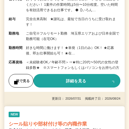
ください！ 1案件の作業時間は5分〜10分程度。空いた時間
を有効活用できるお仕事です。 ◆【いろん…
給与
完全出来高制 ★謝礼は、最短で当日のうちに受け取れま
す！
勤務地
ご自宅※フルリモート勤務 埼玉県エリアおよび日本全国で
勤務可能（在宅OK）
勤務時間
好きな時間に働けます！ ★単発（1日のみ）OK！ ★応募
後、即お仕事開始も可！ ★在…
応募資格
＜未経験者OK／年齢不問＞⇒★特に20代〜50代の女性の登
録多数★ ※スマートフォンもしくはパソコンをお持ちの方
詳細を見る
後で見る
更新日： 2026/07/31 掲載終了日： 2026/08/24
NEW
シール貼りや部材付け等の内職作業