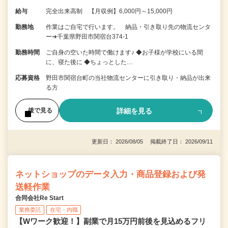
給与
完全出来高制 【月収例】6,000円～15,000円
勤務地
作業はご自宅で行います。 納品・引き取り先の物流センタ
ー➔千葉県野田市関宿台374-1
勤務時間
ご自身の空いた時間で働けます♪ ◆お子様が学校にいる間
に、寝た後に ◆ちょっとした…
応募資格
野田市関宿台町の当社物流センターに引き取り・納品が出来
る方
詳細を見る
後で見る
更新日： 2026/08/05 掲載終了日： 2026/09/11
ネットショップのデータ入力・商品登録および発
送軽作業
合同会社Re Start
業務委託
在宅・内職
【Wワーク歓迎！】副業で月15万円前後を見込めるフリ