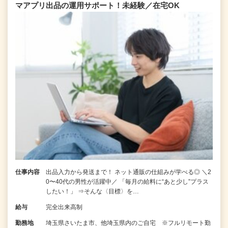
マアプリ出品の運用サポート！未経験／在宅OK
仕事内容
出品入力から発送まで！ ネット通販の仕組みが学べる◎ ＼2
0〜40代の男性が活躍中／ 「毎月の給料に“あと少し”プラス
したい！」 ⇒そんな〈目標〉を…
給与
完全出来高制
勤務地
埼玉県さいたま市、他埼玉県内のご自宅 ※フルリモート勤