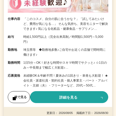
仕事内容
「このコスメ、自分の肌に合うかな？」「試してみたいけ
ど、費用が気になる…」 そんな気持ち、美容モニターで解決
できます♪ 気になる化粧品・健康食品・サプリメン…
給与
時給1,500円以上（完全出来高制／時間額1,500円～5,000
円）
勤務地
埼玉県等 ◆勤務地多数♪ご自宅やお近くの店舗で間時間に
働けます♪
勤務時間
1日5分～OK！好きな時間やスキマ時間でサクッと♪ ☆1日の
み～中長期まで幅広く大歓迎♪…
応募資格
未経験OK＆年齢不問！夏休みの1回きり・単発も大歓迎！ ★
会社員・派遣社員・契約社員・個人事業主・パート・アルバ
イト・主婦（夫）・フリーターなど、20代～50代…
詳細を見る
後で見る
更新日： 2026/08/05 掲載終了日： 2026/08/30