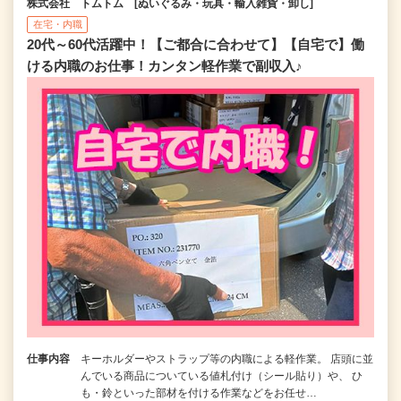
株式会社 トムトム [ぬいぐるみ・玩具・輸入雑貨・卸し]
在宅・内職
20代～60代活躍中！【ご都合に合わせて】【自宅で】働
ける内職のお仕事！カンタン軽作業で副収入♪
仕事内容
キーホルダーやストラップ等の内職による軽作業。 店頭に並
んでいる商品についている値札付け（シール貼り）や、 ひ
も・鈴といった部材を付ける作業などをお任せ…