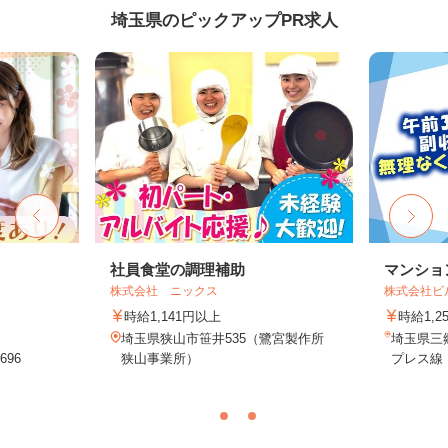
埼玉県のピックアップPR求人
社員食堂の調理補助
マンショ
株式会社 ニックス
株式会社ビ
時給1,141円以上
時給1,2
埼玉県狭山市笹井535（鷺宮製作所
埼玉県三
96
狭山事業所）
プレス線