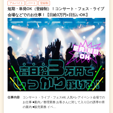
アルバイト
パート
登録制
短期・単発OK（登録制）！コンサート・フェス・ライブ
会場などでのお仕事！【日給3万円×日払いOK】
仕事内容
コンサート・ライブ・フェスetc 人気×レアイベント会場での
お仕事 ■案内／整理業務 お客さんに対して入り口の誘導や席
の案内 ■販売業務 イベ…