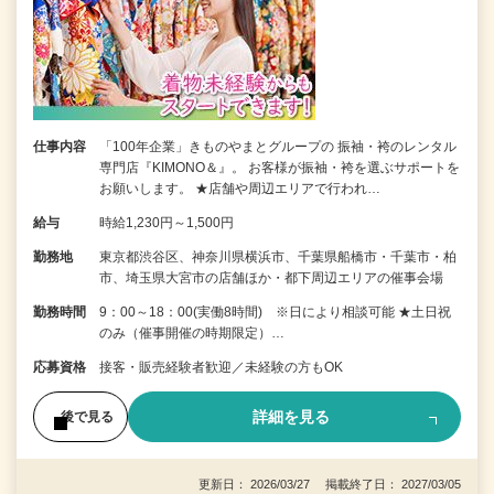
仕事内容
「100年企業」きものやまとグループの 振袖・袴のレンタル
専門店『KIMONO＆』。 お客様が振袖・袴を選ぶサポートを
お願いします。 ★店舗や周辺エリアで行われ…
給与
時給1,230円～1,500円
勤務地
東京都渋谷区、神奈川県横浜市、千葉県船橋市・千葉市・柏
市、埼玉県大宮市の店舗ほか・都下周辺エリアの催事会場
勤務時間
9：00～18：00(実働8時間) ※日により相談可能 ★土日祝
のみ（催事開催の時期限定）…
応募資格
接客・販売経験者歓迎／未経験の方もOK
詳細を見る
後で見る
更新日： 2026/03/27 掲載終了日： 2027/03/05