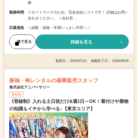
務
勤務時間
リモートワークのため、完全自由シフトです！ 詳細はお問い
合わせください。 ＜会社営…
応募資格
＼経験・資格・学歴いっさい不問！／
詳細を見る
後で見る
更新日： 2026/07/15 掲載終了日： 2026/08/26
振袖・袴レンタルの催事販売スタッフ
株式会社アニバーサリー
登録制
《登録制》入れる土日祝だけ&週1日～OK！着付けや着物
の知識もイチから学べる♪【東京エリア】