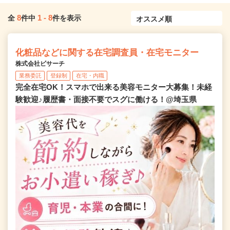
8
1
-
8
全
件中
件を表示
化粧品などに関する在宅調査員・在宅モニター
株式会社ビサーチ
業務委託
登録制
在宅・内職
完全在宅OK！スマホで出来る美容モニター大募集！未経
験歓迎♪履歴書・面接不要でスグに働ける！@埼玉県