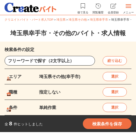
後で見る
閲覧履歴
会員登録
メニュー
クリエイトバイト・パート求人TOP
＞
埼玉県
＞
埼玉県その他
＞
埼玉県幸手市
＞
埼玉県幸手市・そ
埼玉県幸手市・その他のバイト・求人情報
検索条件の設定
絞り込む
エリア
埼玉県その他(幸手市)
選択
職種
指定しない
選択
条件
単純作業
選択
8
検索条件を保存
全
件ヒットしました