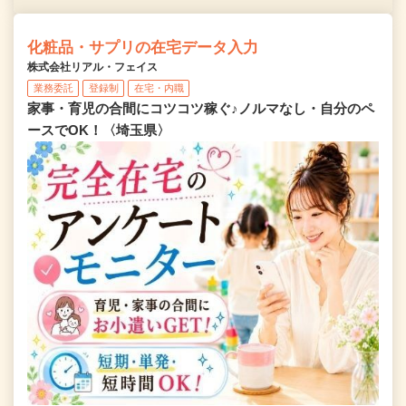
化粧品・サプリの在宅データ入力
株式会社リアル・フェイス
業務委託
登録制
在宅・内職
家事・育児の合間にコツコツ稼ぐ♪ノルマなし・自分のペ
ースでOK！〈埼玉県〉