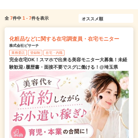
7
1
-
7
全
件中
件を表示
化粧品などに関する在宅調査員・在宅モニター
株式会社ビサーチ
業務委託
登録制
在宅・内職
完全在宅OK！スマホで出来る美容モニター大募集！未経
験歓迎♪履歴書・面接不要でスグに働ける！@埼玉県