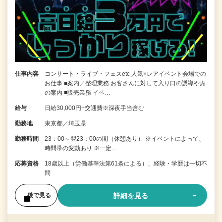
仕事内容
コンサート・ライブ・フェスetc 人気×レアイベント会場での
お仕事 ■案内／整理業務 お客さんに対して入り口の誘導や席
の案内 ■販売業務 イベ…
給与
日給30,000円+交通費※深夜手当含む
勤務地
東京都／埼玉県
勤務時間
23：00～翌23：00の間（休憩あり） ※イベントによって、
時間帯の変動あり ※一定…
応募資格
18歳以上（労働基準法第61条による）、経験・学歴は一切不
問
詳細を見る
後で見る