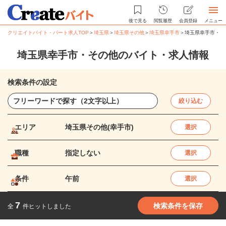
後で見る
閲覧履歴
会員登録
メニュー
クリエイトバイト・パート求人TOP
＞
埼玉県
＞
埼玉県その他
＞
埼玉県幸手市
＞
埼玉県幸手市・そ
埼玉県幸手市・その他のバイト・求人情報
検索条件の設定
絞り込む
エリア
埼玉県その他(幸手市)
選択
職種
指定しない
選択
条件
午前
選択
7
検索条件を保存
全
件ヒットしました