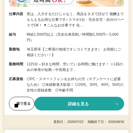
仕事内容
実は…入力するだけじゃなく、商品をタダで試せて 報酬まで
もらえるお得な仕事です♪ スマホ1台・完全在宅・自分のペー
スでOK！ ▼こんなお仕事です 化…
給与
時給1,500円以上（完全出来高制／時間額1,500円～5,000
円）
勤務地
埼玉県等【ご希望の地域でオシゴトできます♪ お気軽にご
相談ください！】
勤務時間
1日5分～好きな時間、空いている時間に働けます！ ☆1回の
みの単発や短期～中長期まで…
応募資格
◎PC・スマートフォンをお持ちの方（※アンケートに必要
なため） ◎未経験者大歓迎！ ◎20代、30代、40代、50代の
女性の登録多数 ◎年齢不問
詳細を見る
後で見る
更新日： 2026/07/23 掲載終了日： 2026/08/30