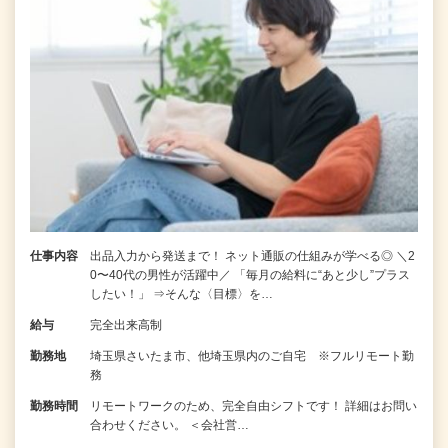
仕事内容
出品入力から発送まで！ ネット通販の仕組みが学べる◎ ＼2
0〜40代の男性が活躍中／ 「毎月の給料に“あと少し”プラス
したい！」 ⇒そんな〈目標〉を…
給与
完全出来高制
勤務地
埼玉県さいたま市、他埼玉県内のご自宅 ※フルリモート勤
務
勤務時間
リモートワークのため、完全自由シフトです！ 詳細はお問い
合わせください。 ＜会社営…