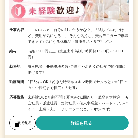
仕事内容
「このコスメ、自分の肌に合うかな？」「試してみたいけ
ど、費用が気になる…」 そんな気持ち、美容モニターで解決
できます♪ 気になる化粧品・健康食品・サプリメン…
給与
時給1,500円以上（完全出来高制／時間額1,500円～5,000
円）
勤務地
埼玉県等 ◆勤務地多数♪ご自宅やお近くの店舗で間時間に
働けます♪
勤務時間
1日5分～OK！好きな時間やスキマ時間でサクッと♪ ☆1日の
み～中長期まで幅広く大歓迎♪…
応募資格
未経験OK＆年齢不問！夏休みの1回きり・単発も大歓迎！ ★
会社員・派遣社員・契約社員・個人事業主・パート・アルバ
イト・主婦（夫）・フリーターなど、20代～50代…
詳細を見る
後で見る