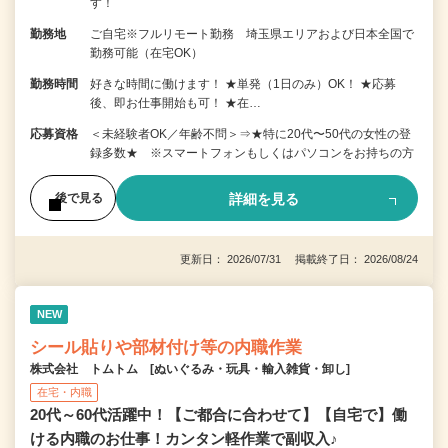
す！
勤務地
ご自宅※フルリモート勤務 埼玉県エリアおよび日本全国で
勤務可能（在宅OK）
勤務時間
好きな時間に働けます！ ★単発（1日のみ）OK！ ★応募
後、即お仕事開始も可！ ★在…
応募資格
＜未経験者OK／年齢不問＞⇒★特に20代〜50代の女性の登
録多数★ ※スマートフォンもしくはパソコンをお持ちの方
詳細を見る
後で見る
更新日： 2026/07/31 掲載終了日： 2026/08/24
NEW
シール貼りや部材付け等の内職作業
株式会社 トムトム [ぬいぐるみ・玩具・輸入雑貨・卸し]
在宅・内職
20代～60代活躍中！【ご都合に合わせて】【自宅で】働
ける内職のお仕事！カンタン軽作業で副収入♪