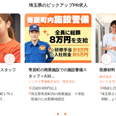
埼玉県のピックアップPR求人
客スタッフ
寄居町の商業施設での施設警備ス
医療材料
タッフ＜A32...
株式会社 
シンテイ警備株式会社 熊谷支社
さいたま市
日給9,600円以上
時給1,2
-75-1
埼玉県寄居町内の商業施設 ※常駐
埼玉県さ
..
現場のため勤務地固定
和駅」より