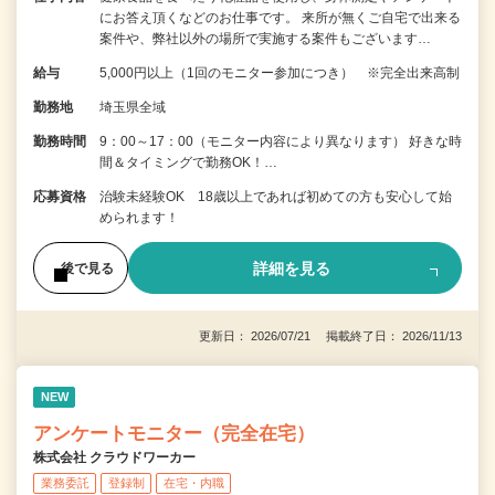
にお答え頂くなどのお仕事です。 来所が無くご自宅で出来る
案件や、弊社以外の場所で実施する案件もございます…
給与
5,000円以上（1回のモニター参加につき） ※完全出来高制
勤務地
埼玉県全域
勤務時間
9：00～17：00（モニター内容により異なります） 好きな時
間＆タイミングで勤務OK！…
応募資格
治験未経験OK 18歳以上であれば初めての方も安心して始
められます！
詳細を見る
後で見る
更新日： 2026/07/21 掲載終了日： 2026/11/13
NEW
アンケートモニター（完全在宅）
株式会社 クラウドワーカー
業務委託
登録制
在宅・内職