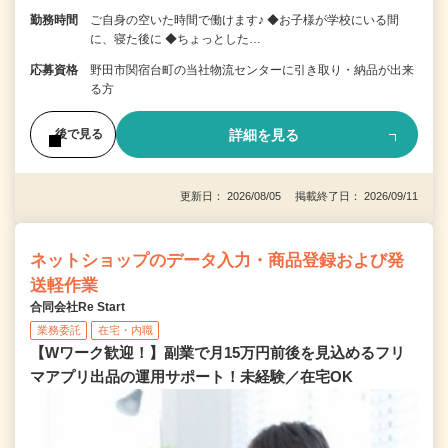
勤務時間
ご自身の空いた時間で働けます♪ ◆お子様が学校にいる間
に、寝た後に ◆ちょっとした…
応募資格
野田市関宿台町の当社物流センターに引き取り・納品が出来
る方
詳細を見る
後で見る
更新日： 2026/08/05 掲載終了日： 2026/09/11
ネットショップのデータ入力・商品登録および発
送軽作業
合同会社Re Start
業務委託
在宅・内職
【Wワーク歓迎！】副業で月15万円前後を見込めるフリ
マアプリ出品の運用サポート！未経験／在宅OK