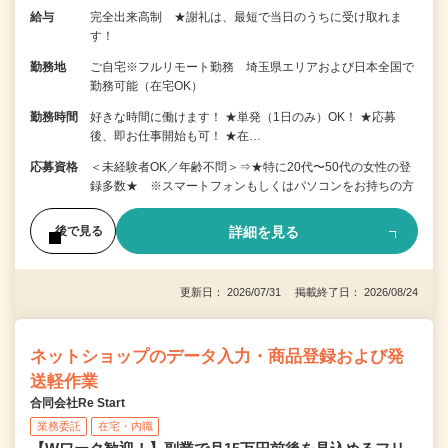
給与
完全出来高制 ★謝礼は、最短で当日のうちに受け取れま
す！
勤務地
ご自宅※フルリモート勤務 埼玉県エリアおよび日本全国で
勤務可能（在宅OK）
勤務時間
好きな時間に働けます！ ★単発（1日のみ）OK！ ★応募
後、即お仕事開始も可！ ★在…
応募資格
＜未経験者OK／年齢不問＞⇒★特に20代〜50代の女性の登
録多数★ ※スマートフォンもしくはパソコンをお持ちの方
詳細を見る
後で見る
更新日： 2026/07/31 掲載終了日： 2026/08/24
ネットショップのデータ入力・商品登録および発
送軽作業
合同会社Re Start
業務委託
在宅・内職