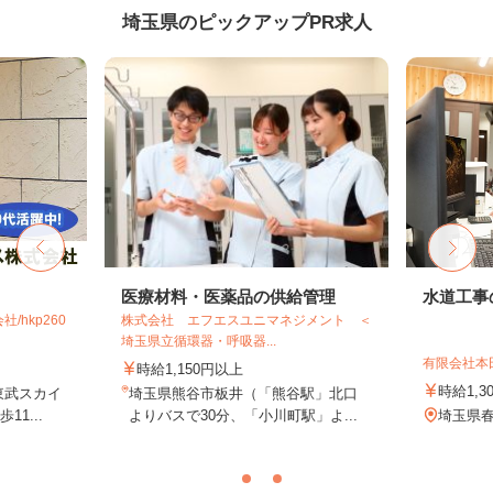
埼玉県のピックアップPR求人
医療材料・医薬品の供給管理
水道工事
hkp260
株式会社 エフエスユニマネジメント ＜
埼玉県立循環器・呼吸器...
有限会社本
時給1,150円以上
時給1,3
東武スカイ
埼玉県熊谷市板井（「熊谷駅」北口
1...
よりバスで30分、「小川町駅」よ...
埼玉県春