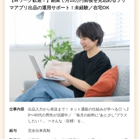
【Wワーク歓迎！】副業で月15万円前後を見込めるフリ
マアプリ出品の運用サポート！未経験／在宅OK
仕事内容
出品入力から発送まで！ ネット通販の仕組みが学べる◎ ＼2
0〜40代の男性が活躍中／ 「毎月の給料に“あと少し”プラス
したい！」 ⇒そんな〈目標〉を…
給与
完全出来高制