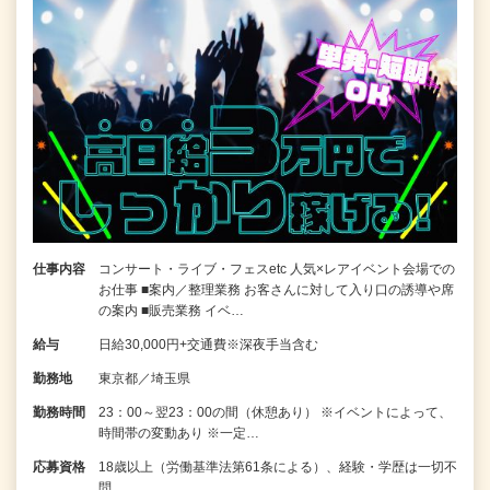
仕事内容
コンサート・ライブ・フェスetc 人気×レアイベント会場での
お仕事 ■案内／整理業務 お客さんに対して入り口の誘導や席
の案内 ■販売業務 イベ…
給与
日給30,000円+交通費※深夜手当含む
勤務地
東京都／埼玉県
勤務時間
23：00～翌23：00の間（休憩あり） ※イベントによって、
時間帯の変動あり ※一定…
応募資格
18歳以上（労働基準法第61条による）、経験・学歴は一切不
問