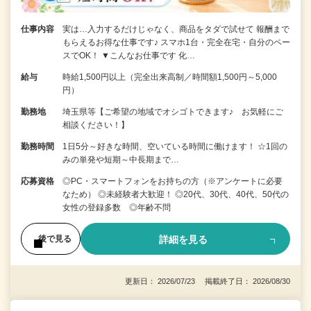
仕事内容
実は…入力するだけじゃなく、商品をタダで試せて 報酬まで
もらえるお得な仕事です♪ スマホ1台・完全在宅・自分のペー
スでOK！ ▼こんなお仕事です 化…
給与
時給1,500円以上（完全出来高制／時間額1,500円～5,000
円）
勤務地
埼玉県等【ご希望の地域でオシゴトできます♪ お気軽にご
相談ください！】
勤務時間
1日5分～好きな時間、空いている時間に働けます！ ☆1回の
みの単発や短期～中長期まで…
応募資格
◎PC・スマートフォンをお持ちの方（※アンケートに必要
なため） ◎未経験者大歓迎！ ◎20代、30代、40代、50代の
女性の登録多数 ◎年齢不問
詳細を見る
後で見る
更新日： 2026/07/23 掲載終了日： 2026/08/30