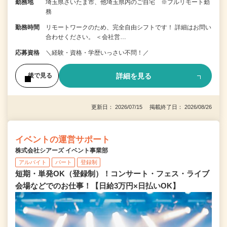
勤務地
埼玉県さいたま市、他埼玉県内のご自宅 ※フルリモート勤
務
勤務時間
リモートワークのため、完全自由シフトです！ 詳細はお問い
合わせください。 ＜会社営…
応募資格
＼経験・資格・学歴いっさい不問！／
詳細を見る
後で見る
更新日： 2026/07/15 掲載終了日： 2026/08/26
イベントの運営サポート
株式会社シアーズ イベント事業部
アルバイト
パート
登録制
短期・単発OK（登録制）！コンサート・フェス・ライブ
会場などでのお仕事！【日給3万円×日払いOK】