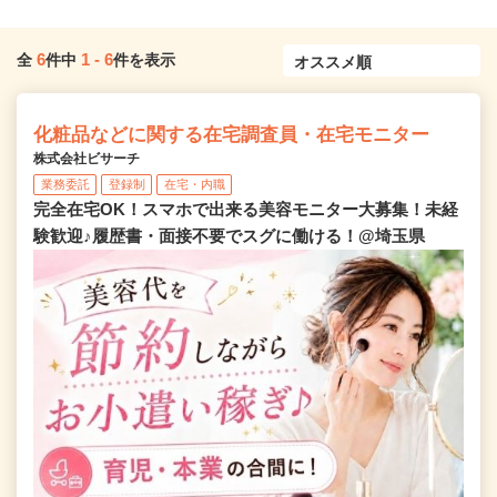
6
1
-
6
全
件中
件を表示
化粧品などに関する在宅調査員・在宅モニター
株式会社ビサーチ
業務委託
登録制
在宅・内職
完全在宅OK！スマホで出来る美容モニター大募集！未経
験歓迎♪履歴書・面接不要でスグに働ける！@埼玉県