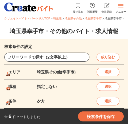
後で見る
閲覧履歴
会員登録
メニュー
クリエイトバイト・パート求人TOP
＞
埼玉県
＞
埼玉県その他
＞
埼玉県幸手市
＞
埼玉県幸手市・そ
埼玉県幸手市・その他のバイト・求人情報
検索条件の設定
絞り込む
エリア
埼玉県その他(幸手市)
選択
職種
指定しない
選択
条件
夕方
選択
6
検索条件を保存
全
件ヒットしました