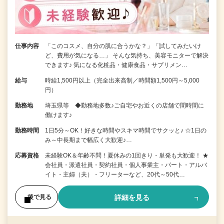
仕事内容
「このコスメ、自分の肌に合うかな？」「試してみたいけ
ど、費用が気になる…」 そんな気持ち、美容モニターで解決
できます♪ 気になる化粧品・健康食品・サプリメン…
給与
時給1,500円以上（完全出来高制／時間額1,500円～5,000
円）
勤務地
埼玉県等 ◆勤務地多数♪ご自宅やお近くの店舗で間時間に
働けます♪
勤務時間
1日5分～OK！好きな時間やスキマ時間でサクッと♪ ☆1日の
み～中長期まで幅広く大歓迎♪…
応募資格
未経験OK＆年齢不問！夏休みの1回きり・単発も大歓迎！ ★
会社員・派遣社員・契約社員・個人事業主・パート・アルバ
イト・主婦（夫）・フリーターなど、20代～50代…
詳細を見る
後で見る