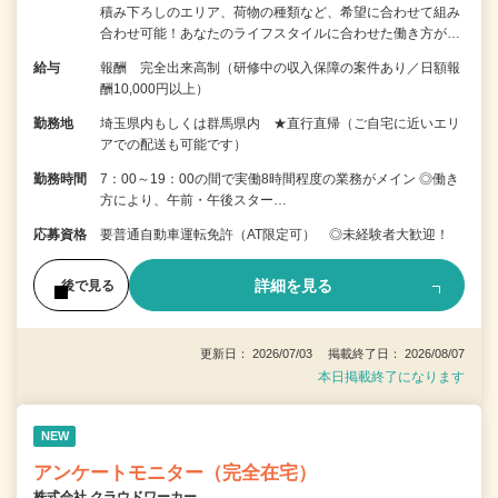
積み下ろしのエリア、荷物の種類など、希望に合わせて組み
合わせ可能！あなたのライフスタイルに合わせた働き方が…
給与
報酬 完全出来高制（研修中の収入保障の案件あり／日額報
酬10,000円以上）
勤務地
埼玉県内もしくは群馬県内 ★直行直帰（ご自宅に近いエリ
アでの配送も可能です）
勤務時間
7：00～19：00の間で実働8時間程度の業務がメイン ◎働き
方により、午前・午後スター…
応募資格
要普通自動車運転免許（AT限定可） ◎未経験者大歓迎！
詳細を見る
後で見る
更新日： 2026/07/03 掲載終了日： 2026/08/07
本日掲載終了になります
NEW
アンケートモニター（完全在宅）
株式会社 クラウドワーカー