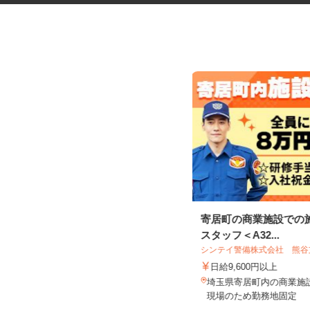
大手ハウスメーカーのアパー
寄居町の商業施設での
ト・マンションの巡...
スタッフ＜A32...
（株）オールクリーン
シンテイ警備株式会社 熊
日給15,000円
日給9,600円以上
埼玉県越谷市 埼玉県春日部市 千
埼玉県寄居町内の商業