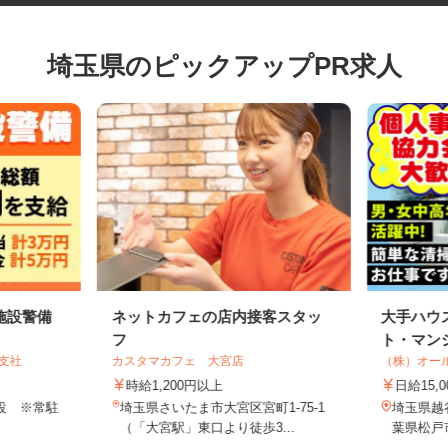
埼玉県のピックアップPR求人
施設警備
ネットカフェの店内接客スタッ
大手ハ
フ
ト・マン
谷支社
カスタマカフェ 大宮店
（株）オ
時給1,200円以上
日給15
施設 ※常駐
埼玉県さいたま市大宮区宮町1-75-1
埼玉県