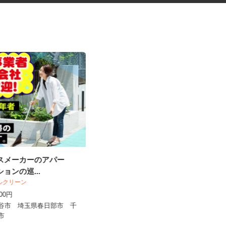
ウスメーカーのアパー
寄居町の商業施設での施設警備
ションの巡...
スタッフ＜A32...
ールクリーン
シンテイ警備株式会社 熊谷支社
,000円
日給9,600円以上
越谷市 埼玉県春日部市 千
埼玉県寄居町内の商業施設 ※常駐