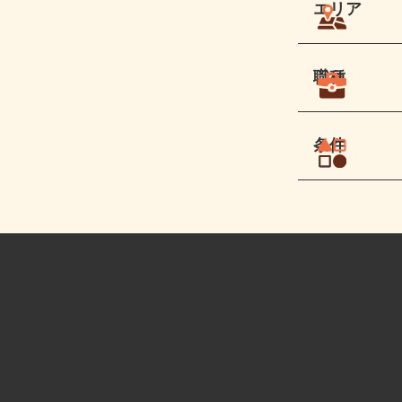
エリア
職種
条件