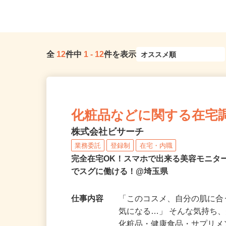
葉県松戸市
現場のため勤務地固定
全
12
件中
1
-
12
件を表示
化粧品などに関する在宅
株式会社ビサーチ
業務委託
登録制
在宅・内職
完全在宅OK！スマホで出来る美容モニタ
でスグに働ける！@埼玉県
仕事内容
「このコスメ、自分の肌に
気になる…」 そんな気持ち