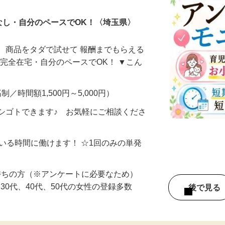
なし・自分のペースでOK！〈埼玉県〉
、商品をタダで試せて 報酬までもらえる
・完全在宅・自分のペースでOK！ ▼こん
制／時間額1,500円～5,000円）
シゴトできます♪ お気軽にご相談くださ
ている時間に働けます！ ☆1回のみの単発
持ちの方（※アンケートに必要なため）
、30代、40代、50代の女性の登録多数
後で見