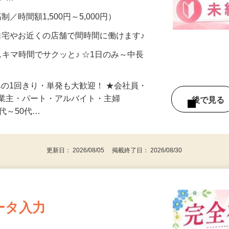
メン…
制／時間額1,500円～5,000円）
自宅やお近くの店舗で間時間に働けます♪
スキマ時間でサクッと♪ ☆1日のみ～中長
みの1回きり・単発も大歓迎！ ★会社員・
事業主・パート・アルバイト・主婦
後で見
代～50代…
更新日： 2026/08/05 掲載終了日： 2026/08/30
ータ入力