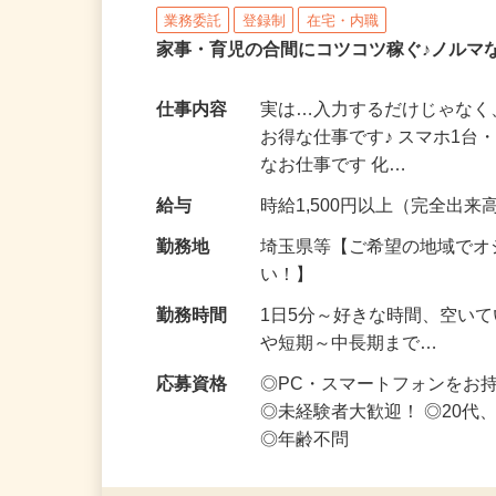
株式会社リアル・フェイス
業務委託
登録制
在宅・内職
家事・育児の合間にコツコツ稼ぐ♪ノルマ
仕事内容
実は…入力するだけじゃなく
お得な仕事です♪ スマホ1台
なお仕事です 化…
給与
時給1,500円以上（完全出来高
勤務地
埼玉県等【ご希望の地域でオ
い！】
勤務時間
1日5分～好きな時間、空い
や短期～中長期まで…
応募資格
◎PC・スマートフォンをお
◎未経験者大歓迎！ ◎20代
◎年齢不問