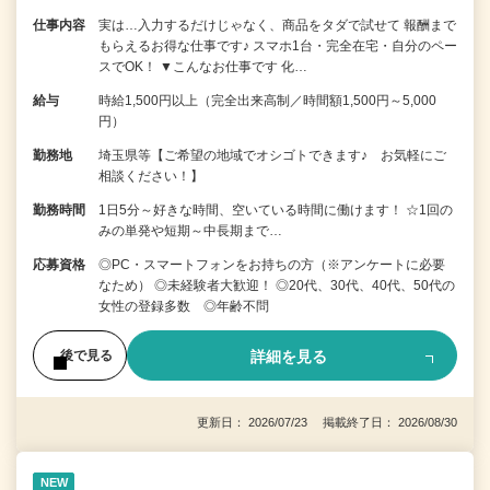
仕事内容
実は…入力するだけじゃなく、商品をタダで試せて 報酬まで
もらえるお得な仕事です♪ スマホ1台・完全在宅・自分のペー
スでOK！ ▼こんなお仕事です 化…
給与
時給1,500円以上（完全出来高制／時間額1,500円～5,000
円）
勤務地
埼玉県等【ご希望の地域でオシゴトできます♪ お気軽にご
相談ください！】
勤務時間
1日5分～好きな時間、空いている時間に働けます！ ☆1回の
みの単発や短期～中長期まで…
応募資格
◎PC・スマートフォンをお持ちの方（※アンケートに必要
なため） ◎未経験者大歓迎！ ◎20代、30代、40代、50代の
女性の登録多数 ◎年齢不問
詳細を見る
後で見る
更新日： 2026/07/23 掲載終了日： 2026/08/30
NEW