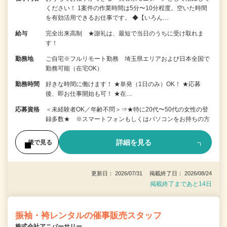
ください！ 1案件の作業時間は5分〜10分程度。空いた時間
を有効活用できるお仕事です。 ◆【いろん…
給与
完全出来高制 ★謝礼は、最短で当日のうちに受け取れま
す！
勤務地
ご自宅※フルリモート勤務 埼玉県エリアおよび日本全国で
勤務可能（在宅OK）
勤務時間
好きな時間に働けます！ ★単発（1日のみ）OK！ ★応募
後、即お仕事開始も可！ ★在…
応募資格
＜未経験者OK／年齢不問＞⇒★特に20代〜50代の女性の登
録多数★ ※スマートフォンもしくはパソコンをお持ちの方
詳細を見る
後で見る
更新日： 2026/07/31 掲載終了日： 2026/08/24
掲載終了まであと14日
振袖・袴レンタルの催事販売スタッフ
株式会社アニバーサリー