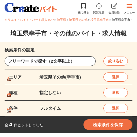
後で見る
閲覧履歴
会員登録
メニュー
クリエイトバイト・パート求人TOP
＞
埼玉県
＞
埼玉県その他
＞
埼玉県幸手市
＞
埼玉県幸手市・そ
埼玉県幸手市・その他のバイト・求人情報
検索条件の設定
絞り込む
エリア
埼玉県その他(幸手市)
選択
職種
指定しない
選択
条件
フルタイム
選択
4
検索条件を保存
全
件ヒットしました