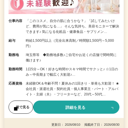
仕事内容
「このコスメ、自分の肌に合うかな？」「試してみたいけ
ど、費用が気になる…」 そんな気持ち、美容モニターで解決
できます♪ 気になる化粧品・健康食品・サプリメン…
給与
時給1,500円以上（完全出来高制／時間額1,500円～5,000
円）
勤務地
埼玉県等 ◆勤務地多数♪ご自宅やお近くの店舗で間時間に
働けます♪
勤務時間
1日5分～OK！好きな時間やスキマ時間でサクッと♪ ☆1日の
み～中長期まで幅広く大歓迎♪…
応募資格
未経験OK＆年齢不問！夏休みの1回きり・単発も大歓迎！ ★
会社員・派遣社員・契約社員・個人事業主・パート・アルバ
イト・主婦（夫）・フリーターなど、20代～50代…
詳細を見る
後で見る
更新日： 2026/08/10 掲載終了日： 2026/08/30