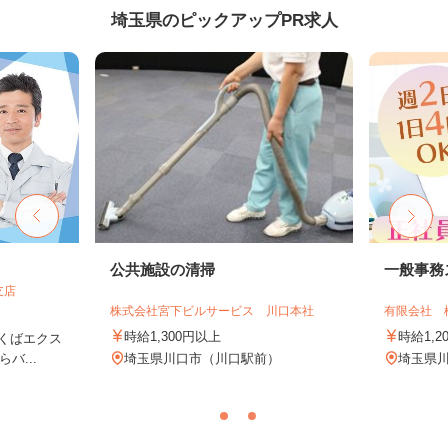
埼玉県のピックアップPR求人
公共施設の清掃
一般事務
支店
株式会社宮下ビルサービス 川口本社
有限会社 
時給1,300円以上
時給1,2
つくばエクス
バ...
埼玉県川口市（川口駅前）
埼玉県川