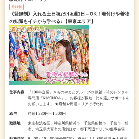
登録制
《登録制》入れる土日祝だけ&週1日～OK！着付けや着物
の知識もイチから学べる♪【東京エリア】
仕事内容
「100年企業」きものやまとグループの 振袖・袴のレンタル
専門店『KIMONO＆』。 お客様が振袖・袴を選ぶサポートを
お願いします。 ★店舗や周辺エリアで行われ…
給与
時給1,230円～1,500円
勤務地
東京都渋谷区、神奈川県横浜市、千葉県船橋市・千葉市・柏
市、埼玉県大宮市の店舗ほか・都下周辺エリアの催事会場
勤務時間
9：00～18：00(実働8時間) ※日により相談可能 ★土日祝