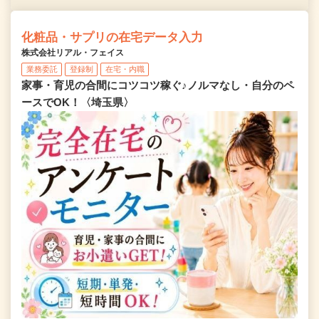
化粧品・サプリの在宅データ入力
株式会社リアル・フェイス
業務委託
登録制
在宅・内職
家事・育児の合間にコツコツ稼ぐ♪ノルマなし・自分のペ
ースでOK！〈埼玉県〉