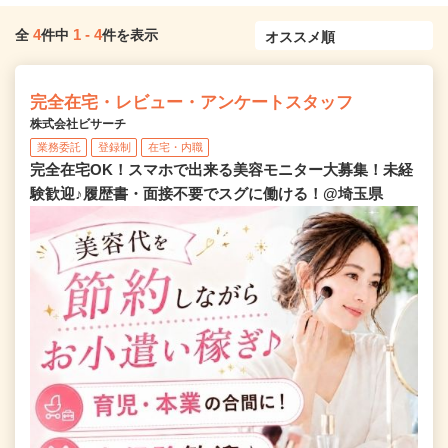
4
1
-
4
全
件中
件を表示
完全在宅・レビュー・アンケートスタッフ
株式会社ビサーチ
業務委託
登録制
在宅・内職
完全在宅OK！スマホで出来る美容モニター大募集！未経
験歓迎♪履歴書・面接不要でスグに働ける！@埼玉県