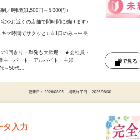
メン…
制／時間額1,500円～5,000円）
自宅やお近くの店舗で間時間に働けます♪
スキマ時間でサクッと♪ ☆1日のみ～中長
みの1回きり・単発も大歓迎！ ★会社員・
事業主・パート・アルバイト・主婦
後で見
代～50代…
更新日： 2026/08/05 掲載終了日： 2026/08/30
ータ入力