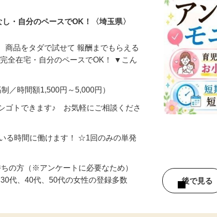
なし・自分のペースでOK！〈埼玉県〉
、商品をタダで試せて 報酬までもらえる
・完全在宅・自分のペースでOK！ ▼こん
制／時間額1,500円～5,000円）
シゴトできます♪ お気軽にご相談くださ
ている時間に働けます！ ☆1回のみの単発
持ちの方（※アンケートに必要なため）
、30代、40代、50代の女性の登録多数
後で見