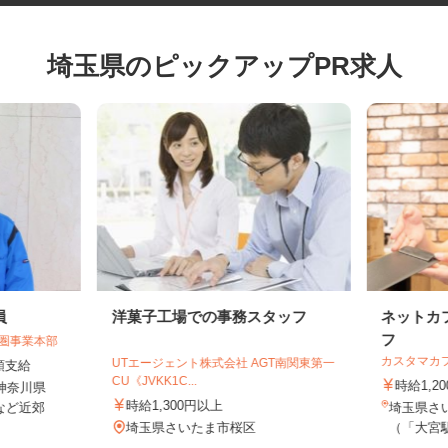
埼玉県のピックアップPR求人
員
洋菓子工場での事務スタッフ
ネット
フ
都圏事業本部
カスタマ
UTエージェント株式会社 AGT南関東第一
全額支給
CU《JVKK1C...
時給1
・神奈川県
時給1,300円以上
など近郊
埼玉県さ