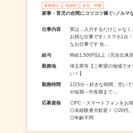
株式会社リアル・フェイス
業務委託
登録制
在宅・内職
家事・育児の合間にコツコツ稼ぐ♪ノルマ
仕事内容
実は…入力するだけじゃなく
お得な仕事です♪ スマホ1台
なお仕事です 化…
給与
時給1,500円以上（完全出来高
勤務地
埼玉県等【ご希望の地域でオ
い！】
勤務時間
1日5分～好きな時間、空い
や短期～中長期まで…
応募資格
◎PC・スマートフォンをお
◎未経験者大歓迎！ ◎20代
◎年齢不問