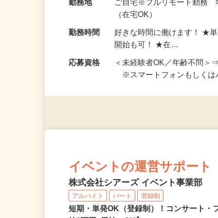
給与
完全出来高制 ★謝礼は、
勤務地
ご自宅※フルリモート勤務
（在宅OK）
勤務時間
好きな時間に働けます！ ★
開始も可！ ★在…
応募資格
＜未経験者OK／年齢不問＞
※スマートフォンもしくは
イベントの運営サポート
株式会社シアーズ イベント事業部