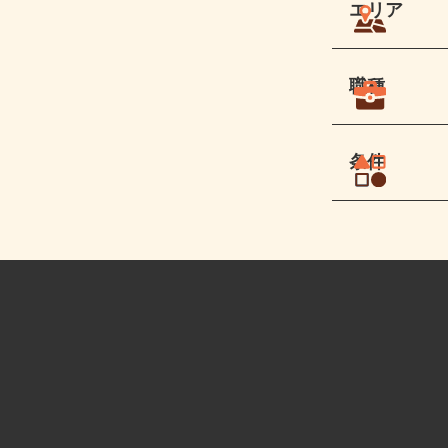
エリア
職種
条件