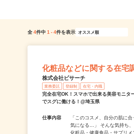
（「大宮駅」東口より徒歩3...
各...
全
4
件中
1
-
4
件を表示
化粧品などに関する在宅
株式会社ビサーチ
業務委託
登録制
在宅・内職
完全在宅OK！スマホで出来る美容モニタ
でスグに働ける！@埼玉県
仕事内容
「このコスメ、自分の肌に
気になる…」 そんな気持ち