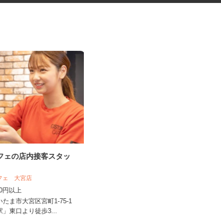
カフェの店内接客スタッ
マンションの清掃指導員
近鉄住宅管理株式会社 首都圏事業本部
カフェ 大宮店
時給1,500円＋交通費全額支給
,200円以上
東京都中央区他23区内・神奈川県
いたま市大宮区宮町1-75-1
内・埼玉県内・千葉県内など近郊