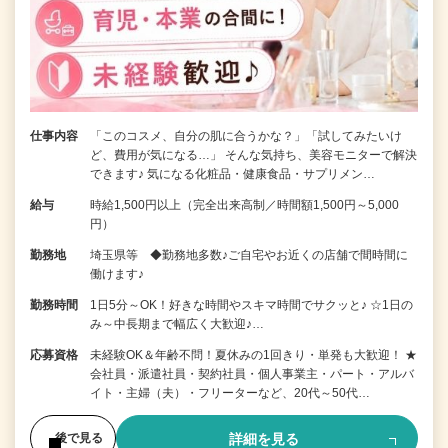
仕事内容
「このコスメ、自分の肌に合うかな？」「試してみたいけ
ど、費用が気になる…」 そんな気持ち、美容モニターで解決
できます♪ 気になる化粧品・健康食品・サプリメン…
給与
時給1,500円以上（完全出来高制／時間額1,500円～5,000
円）
勤務地
埼玉県等 ◆勤務地多数♪ご自宅やお近くの店舗で間時間に
働けます♪
勤務時間
1日5分～OK！好きな時間やスキマ時間でサクッと♪ ☆1日の
み～中長期まで幅広く大歓迎♪…
応募資格
未経験OK＆年齢不問！夏休みの1回きり・単発も大歓迎！ ★
会社員・派遣社員・契約社員・個人事業主・パート・アルバ
イト・主婦（夫）・フリーターなど、20代～50代…
詳細を見る
後で見る