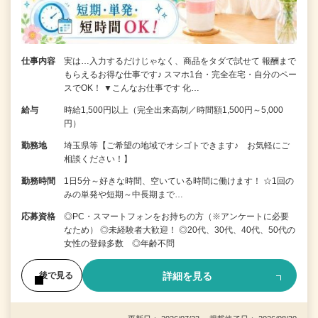
仕事内容
実は…入力するだけじゃなく、商品をタダで試せて 報酬まで
もらえるお得な仕事です♪ スマホ1台・完全在宅・自分のペー
スでOK！ ▼こんなお仕事です 化…
給与
時給1,500円以上（完全出来高制／時間額1,500円～5,000
円）
勤務地
埼玉県等【ご希望の地域でオシゴトできます♪ お気軽にご
相談ください！】
勤務時間
1日5分～好きな時間、空いている時間に働けます！ ☆1回の
みの単発や短期～中長期まで…
応募資格
◎PC・スマートフォンをお持ちの方（※アンケートに必要
なため） ◎未経験者大歓迎！ ◎20代、30代、40代、50代の
女性の登録多数 ◎年齢不問
詳細を見る
後で見る