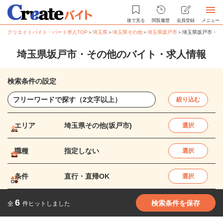
後で見る
閲覧履歴
会員登録
メニュー
クリエイトバイト・パート求人TOP
＞
埼玉県
＞
埼玉県その他
＞
埼玉県坂戸市
＞
埼玉県坂戸市・そ
埼玉県坂戸市・その他のバイト・求人情報
検索条件の設定
絞り込む
エリア
埼玉県その他(坂戸市)
選択
職種
指定しない
選択
条件
直行・直帰OK
選択
6
検索条件を保存
全
件ヒットしました