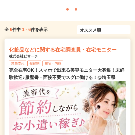
6
1
-
6
全
件中
件を表示
化粧品などに関する在宅調査員・在宅モニター
株式会社ビサーチ
業務委託
登録制
在宅・内職
完全在宅OK！スマホで出来る美容モニター大募集！未経
験歓迎♪履歴書・面接不要でスグに働ける！@埼玉県