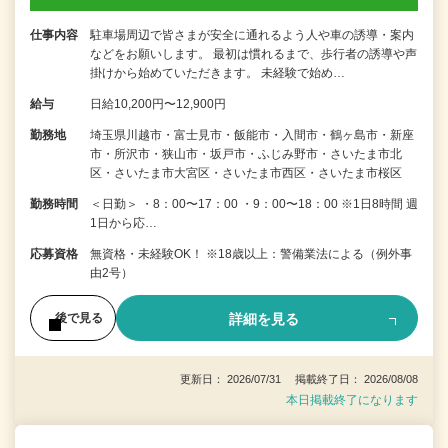
仕事内容
駐車場周辺で皆さまが安全に通れるよう人や車の誘導・案内
などをお願いします。 最初は慣れるまで、歩行者の誘導や声
掛けから始めていただきます。 未経験で始め…
給与
日給10,200円〜12,900円
勤務地
埼玉県川越市・富士見市・飯能市・入間市・鶴ヶ島市・新座
市・所沢市・狭山市・坂戸市・ふじみ野市・さいたま市北
区・さいたま市大宮区・さいたま市西区・さいたま市桜区
勤務時間
＜日勤＞ ・8：00〜17：00 ・9：00〜18：00 ※1日8時間 週
1日から応…
応募資格
無資格・未経験OK！ ※18歳以上：警備業法による（例外事
由2号）
詳細を見る
後で見る
更新日： 2026/07/31 掲載終了日： 2026/08/08
本日掲載終了になります