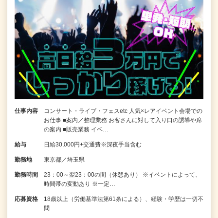
仕事内容
コンサート・ライブ・フェスetc 人気×レアイベント会場での
お仕事 ■案内／整理業務 お客さんに対して入り口の誘導や席
の案内 ■販売業務 イベ…
給与
日給30,000円+交通費※深夜手当含む
勤務地
東京都／埼玉県
勤務時間
23：00～翌23：00の間（休憩あり） ※イベントによって、
時間帯の変動あり ※一定…
応募資格
18歳以上（労働基準法第61条による）、経験・学歴は一切不
問