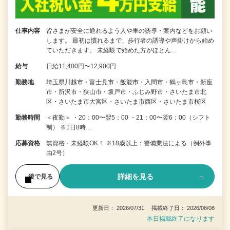
仕事内容
皆さまが安全に通れるよう人や車の誘導・案内などをお願い
します。 最初は慣れるまで、歩行者の誘導や声掛けから始め
ていただきます。 未経験で始めた方がほとん…
給与
日給11,400円〜12,900円
勤務地
埼玉県川越市・富士見市・飯能市・入間市・鶴ヶ島市・新座
市・所沢市・狭山市・坂戸市・ふじみ野市・さいたま市北
区・さいたま市大宮区・さいたま市西区・さいたま市桜区
勤務時間
＜夜勤＞ ・20：00〜翌5：00 ・21：00〜翌6：00（シフト
制） ※1日8時…
応募資格
無資格・未経験OK！ ※18歳以上：警備業法による（例外事
由2号）
詳細を見る
後で見る
更新日： 2026/07/31 掲載終了日： 2026/08/08
本日掲載終了になります