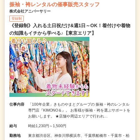
振袖・袴レンタルの催事販売スタッフ
株式会社アニバーサリー
登録制
《登録制》入れる土日祝だけ&週1日～OK！着付けや着物
の知識もイチから学べる♪【東京エリア】
仕事内容
「100年企業」きものやまとグループの 振袖・袴のレンタル
専門店『KIMONO＆』。 お客様が振袖・袴を選ぶサポートを
お願いします。 ★店舗や周辺エリアで行われ…
給与
時給1,230円～1,500円
勤務地
東京都渋谷区、神奈川県横浜市、千葉県船橋市・千葉市・柏