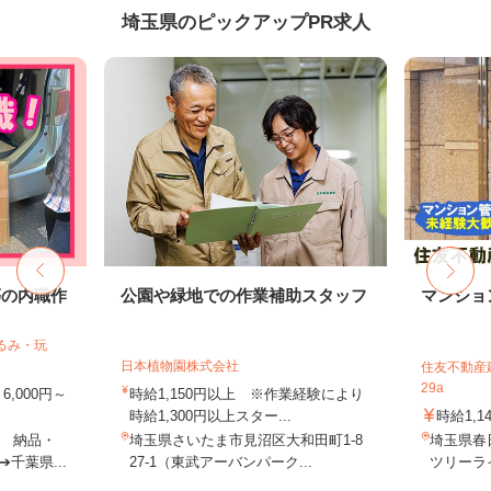
埼玉県のピックアップPR求人
等の内職作
公園や緑地での作業補助スタッフ
マンショ
るみ・玩
日本植物園株式会社
住友不動産建
29a
,000円～
時給1,150円以上 ※作業経験により
時給1,300円以上スター...
時給1,1
 納品・
埼玉県さいたま市見沼区大和田町1-8
埼玉県春
千葉県...
27-1（東武アーバンパーク...
ツリーライ