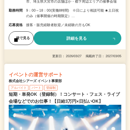
市、埼玉県大宮市の店舗ほか・都下周辺エリアの催事会場
勤務時間
9：00～18：00(実働8時間) ※日により相談可能 ★土日祝
のみ（催事開催の時期限定）…
応募資格
接客・販売経験者歓迎／未経験の方もOK
詳細を見る
後で見る
更新日： 2026/03/27 掲載終了日： 2027/03/05
イベントの運営サポート
株式会社シアーズ イベント事業部
アルバイト
パート
登録制
短期・単発OK（登録制）！コンサート・フェス・ライブ
会場などでのお仕事！【日給3万円×日払いOK】