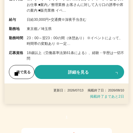
お仕事 ■案内／整理業務 お客さんに対して入り口の誘導や席
の案内 ■販売業務 イベ…
給与
日給30,000円+交通費※深夜手当含む
勤務地
東京都／埼玉県
勤務時間
23：00～翌23：00の間（休憩あり） ※イベントによって、
時間帯の変動あり ※一定…
応募資格
18歳以上（労働基準法第61条による）、経験・学歴は一切不
問
詳細を見る
後で見る
更新日： 2026/07/13 掲載終了日： 2026/08/10
掲載終了まであと2日
1