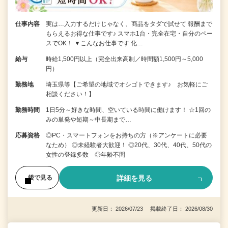
仕事内容
実は…入力するだけじゃなく、商品をタダで試せて 報酬まで
もらえるお得な仕事です♪ スマホ1台・完全在宅・自分のペー
スでOK！ ▼こんなお仕事です 化…
給与
時給1,500円以上（完全出来高制／時間額1,500円～5,000
円）
勤務地
埼玉県等【ご希望の地域でオシゴトできます♪ お気軽にご
相談ください！】
勤務時間
1日5分～好きな時間、空いている時間に働けます！ ☆1回の
みの単発や短期～中長期まで…
応募資格
◎PC・スマートフォンをお持ちの方（※アンケートに必要
なため） ◎未経験者大歓迎！ ◎20代、30代、40代、50代の
女性の登録多数 ◎年齢不問
詳細を見る
後で見る
更新日： 2026/07/23 掲載終了日： 2026/08/30