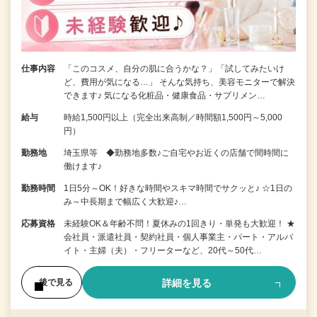
仕事内容
「このコスメ、自分の肌に合うかな？」「試してみたいけ
ど、費用が気になる…」 そんな気持ち、美容モニターで解決
できます♪ 気になる化粧品・健康食品・サプリメン…
給与
時給1,500円以上（完全出来高制／時間額1,500円～5,000
円）
勤務地
埼玉県等 ◆勤務地多数♪ご自宅やお近くの店舗で間時間に
働けます♪
勤務時間
1日5分～OK！好きな時間やスキマ時間でサクッと♪ ☆1日の
み～中長期まで幅広く大歓迎♪…
応募資格
未経験OK＆年齢不問！夏休みの1回きり・単発も大歓迎！ ★
会社員・派遣社員・契約社員・個人事業主・パート・アルバ
イト・主婦（夫）・フリーターなど、20代～50代…
詳細を見る
後で見る