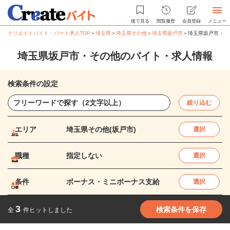
後で見る
閲覧履歴
会員登録
メニュー
クリエイトバイト・パート求人TOP
＞
埼玉県
＞
埼玉県その他
＞
埼玉県坂戸市
＞
埼玉県坂戸市・そ
埼玉県坂戸市・その他のバイト・求人情報
検索条件の設定
絞り込む
エリア
埼玉県その他(坂戸市)
選択
職種
指定しない
選択
条件
ボーナス・ミニボーナス支給
選択
3
検索条件を保存
全
件ヒットしました