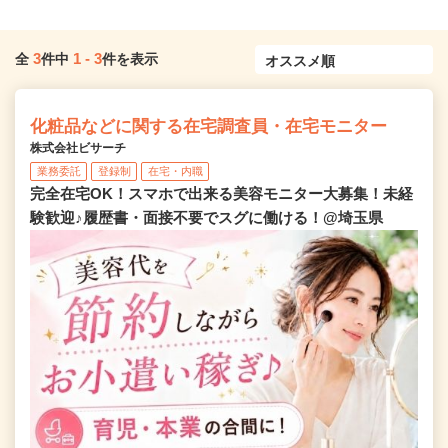
3
1
-
3
全
件中
件を表示
化粧品などに関する在宅調査員・在宅モニター
株式会社ビサーチ
業務委託
登録制
在宅・内職
完全在宅OK！スマホで出来る美容モニター大募集！未経
験歓迎♪履歴書・面接不要でスグに働ける！@埼玉県