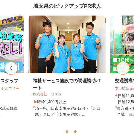
埼玉県のピックアップPR求人
備スタッフ
福祉サービス施設での調理補助パ
交通誘導
ート
木口総合保
 セルフサー
株式会社 リズム
日給11,
時給1,400円以上
日給12,5
JR武蔵野線
埼玉県川口市南鳩ヶ谷2-17-4（「川口
東京都・
.
駅」東口／「南鳩ヶ谷駅」...
全域 ☆