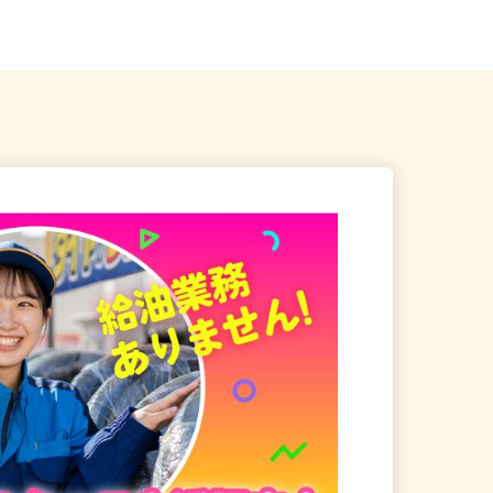
よりバス9分 →...
葉県松戸市