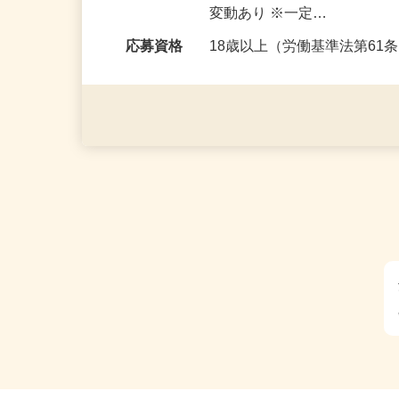
勤務地
東京都／埼玉県
勤務時間
23：00～翌23：00の間
変動あり ※一定…
応募資格
18歳以上（労働基準法第6