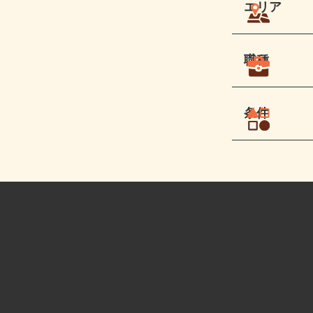
エリア
職種
条件