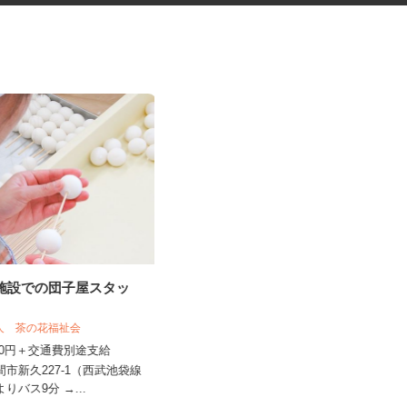
援施設での団子屋スタッ
大手ハウスメーカーのアパー
ト・マンションの巡...
法人 茶の花福祉会
（株）オールクリーン
,150円＋交通費別途支給
日給15,000円
入間市新久227-1（西武池袋線
埼玉県越谷市 埼玉県春日部市 千