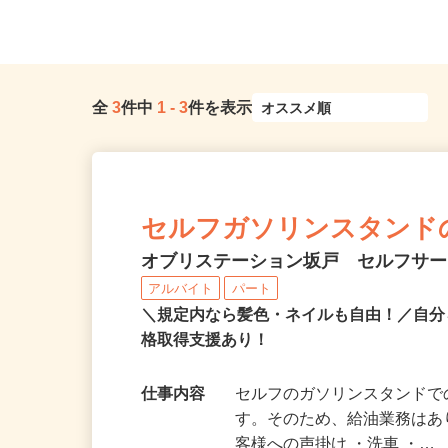
入間市駅よりバス9分 →...
葉県松戸市
全
3
件中
1
-
3
件を表示
セルフガソリンスタンド
オブリステーション坂戸 セルフサ
アルバイト
パート
＼規定内なら髪色・ネイルも自由！／自分
格取得支援あり！
仕事内容
セルフのガソリンスタンドで
す。そのため、給油業務はあ