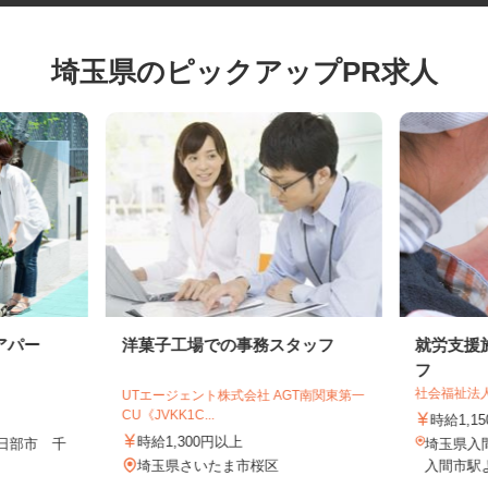
埼玉県のピックアップPR求人
アパー
洋菓子工場での事務スタッフ
就労支
フ
社会福祉
UTエージェント株式会社 AGT南関東第一
CU《JVKK1C...
時給1
時給1,300円以上
春日部市 千
埼玉県