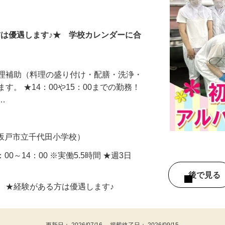
方は優遇します♪★ 学校カレンダーに合
調理補助（料理の盛り付け・配膳・洗浄・
す。 ★14：00や15：00までの勤務！
し…
5（坂戸市立千代田小学校）
8：00～14：00 ※実働5.5時間 ★週3日
後で見
 ★経験がある方は優遇します♪