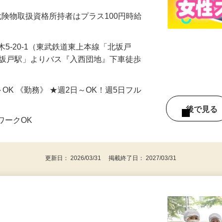
★危険物取扱資格所持者はプラス100円時給
5-20-1（東武鉄道東上本線「北坂戸
北坂戸駅」よりバス『入西団地』下車徒歩
h～OK 《勤務》 ★週2日～OK！週5日フル
後で見
ワークOK
更新日： 2026/03/31 掲載終了日： 2027/03/31