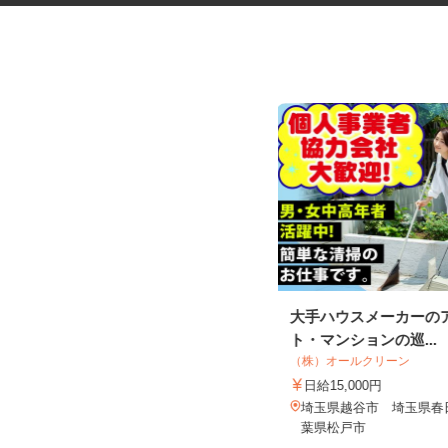
就労支援施設での団子屋スタッ
大手ハウスメーカーの
フ
ト・マンションの巡...
社会福祉法人 茶の花福祉会
（株）オールクリーン
時給1,150円＋交通費別途支給
日給15,000円
埼玉県入間市新久227-1（西武池袋線
埼玉県越谷市 埼玉県