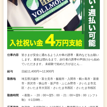
仕事内容
皆さまが安全に通れるよう人や車の誘導・案内などをお願い
します。 最初は慣れるまで、歩行者の誘導や声掛けから始め
ていただきます。 未経験で始めた方がほとん…
給与
日給11,400円〜12,900円
勤務地
埼玉県川越市・富士見市・飯能市・入間市・鶴ヶ島市・新座
市・所沢市・狭山市・坂戸市・ふじみ野市・さいたま市北
区・さいたま市大宮区・さいたま市西区・さいたま市桜区
勤務時間
＜夜勤＞ ・20：00〜翌5：00 ・21：00〜翌6：00（シフト
制） ※1日8時…