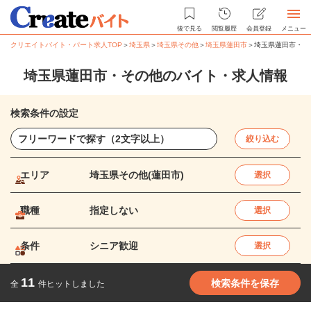
後で見る
閲覧履歴
会員登録
メニュー
クリエイトバイト・パート求人TOP
＞
埼玉県
＞
埼玉県その他
＞
埼玉県蓮田市
＞
埼玉県蓮田市・そ
埼玉県蓮田市・その他のバイト・求人情報
検索条件の設定
絞り込む
エリア
埼玉県その他(蓮田市)
選択
職種
指定しない
選択
条件
シニア歓迎
選択
11
検索条件を保存
全
件ヒットしました