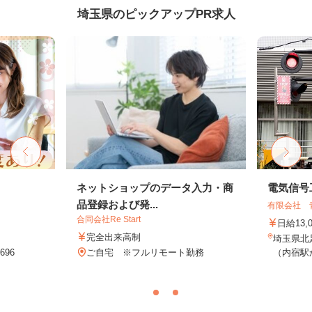
埼玉県のピックアップPR求人
ネットショップのデータ入力・商
電気信号
品登録および発...
有限会社 
合同会社Re Start
日給13,
完全出来高制
埼玉県北
96
ご自宅 ※フルリモート勤務
（内宿駅か