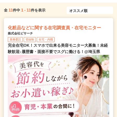
11
1
-
11
全
件中
件を表示
化粧品などに関する在宅調査員・在宅モニター
株式会社ビサーチ
業務委託
登録制
在宅・内職
完全在宅OK！スマホで出来る美容モニター大募集！未経
験歓迎♪履歴書・面接不要でスグに働ける！@埼玉県