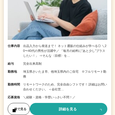
仕事内容
出品入力から発送まで！ ネット通販の仕組みが学べる◎ ＼2
0〜40代の男性が活躍中／ 「毎月の給料に“あと少し”プラス
したい！」 ⇒そんな〈目標〉を…
給与
完全出来高制
勤務地
埼玉県さいたま市、他埼玉県内のご自宅 ※フルリモート勤
務
勤務時間
リモートワークのため、完全自由シフトです！ 詳細はお問い
合わせください。 ＜会社営…
応募資格
＼経験・資格・学歴いっさい不問！／
詳細を見る
後で見る