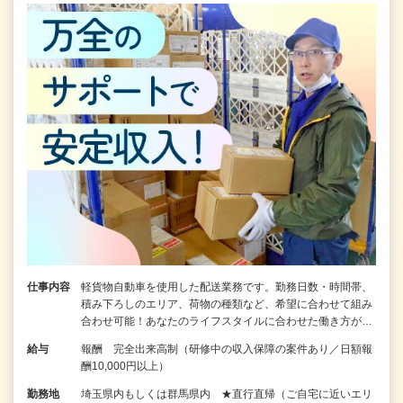
仕事内容
軽貨物自動車を使用した配送業務です。勤務日数・時間帯、
積み下ろしのエリア、荷物の種類など、希望に合わせて組み
合わせ可能！あなたのライフスタイルに合わせた働き方が…
給与
報酬 完全出来高制（研修中の収入保障の案件あり／日額報
酬10,000円以上）
勤務地
埼玉県内もしくは群馬県内 ★直行直帰（ご自宅に近いエリ