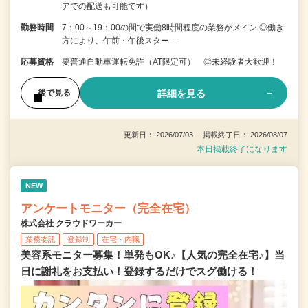
アでの配送も可能です）
勤務時間
7：00～19：00の間で実働8時間程度の業務がメイン ◎働き
方により、午前・午後スター…
応募資格
要普通自動車運転免許（AT限定可） ◎未経験者大歓迎！
詳細を見る
後で見る
更新日： 2026/07/03 掲載終了日： 2026/08/07
本日掲載終了になります
NEW
アンケートモニター（完全在宅）
株式会社 クラウドワーカー
業務委託
登録制
在宅・内職
美容系モニター募集！単発もOK♪【人気の完全在宅♪】当
日に謝礼をお支払い！登録するだけでスグ働ける！