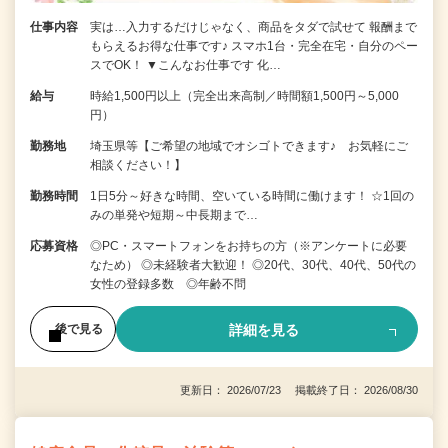
仕事内容
実は…入力するだけじゃなく、商品をタダで試せて 報酬まで
もらえるお得な仕事です♪ スマホ1台・完全在宅・自分のペー
スでOK！ ▼こんなお仕事です 化…
給与
時給1,500円以上（完全出来高制／時間額1,500円～5,000
円）
勤務地
埼玉県等【ご希望の地域でオシゴトできます♪ お気軽にご
相談ください！】
勤務時間
1日5分～好きな時間、空いている時間に働けます！ ☆1回の
みの単発や短期～中長期まで…
応募資格
◎PC・スマートフォンをお持ちの方（※アンケートに必要
なため） ◎未経験者大歓迎！ ◎20代、30代、40代、50代の
女性の登録多数 ◎年齢不問
詳細を見る
後で見る
更新日： 2026/07/23 掲載終了日： 2026/08/30