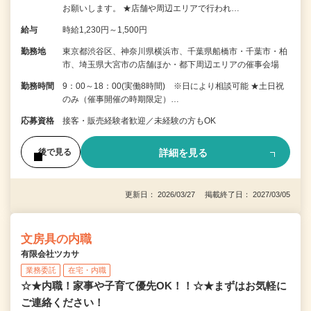
お願いします。 ★店舗や周辺エリアで行われ…
給与
時給1,230円～1,500円
勤務地
東京都渋谷区、神奈川県横浜市、千葉県船橋市・千葉市・柏
市、埼玉県大宮市の店舗ほか・都下周辺エリアの催事会場
勤務時間
9：00～18：00(実働8時間) ※日により相談可能 ★土日祝
のみ（催事開催の時期限定）…
応募資格
接客・販売経験者歓迎／未経験の方もOK
詳細を見る
後で見る
更新日： 2026/03/27 掲載終了日： 2027/03/05
文房具の内職
有限会社ツカサ
業務委託
在宅・内職
☆★内職！家事や子育て優先OK！！☆★まずはお気軽に
ご連絡ください！