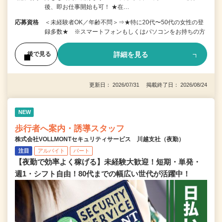
後、即お仕事開始も可！ ★在…
応募資格
＜未経験者OK／年齢不問＞⇒★特に20代〜50代の女性の登
録多数★ ※スマートフォンもしくはパソコンをお持ちの方
詳細を見る
後で見る
更新日： 2026/07/31 掲載終了日： 2026/08/24
NEW
歩行者へ案内・誘導スタッフ
株式会社VOLLMONTセキュリティサービス 川越支社（夜勤）
注目
アルバイト
パート
【夜勤で効率よく稼げる】未経験大歓迎！短期・単発・
週1・シフト自由！80代までの幅広い世代が活躍中！