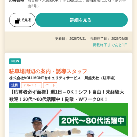
応募資格
無資格・未経験OK！ ※18歳以上：警備業法による（例外事
由2号）
詳細を見る
後で見る
更新日： 2026/07/31 掲載終了日： 2026/08/08
掲載終了まであと1日
NEW
駐車場周辺の案内・誘導スタッフ
株式会社VOLLMONTセキュリティサービス 川越支社（駐車場）
注目
アルバイト
パート
【応募者必ず面接】週1日～OK！シフト自由！未経験大
歓迎！20代〜80代活躍中！副業・WワークOK！