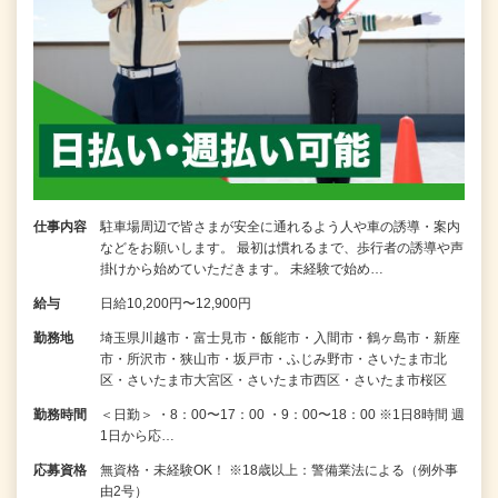
仕事内容
駐車場周辺で皆さまが安全に通れるよう人や車の誘導・案内
などをお願いします。 最初は慣れるまで、歩行者の誘導や声
掛けから始めていただきます。 未経験で始め…
給与
日給10,200円〜12,900円
勤務地
埼玉県川越市・富士見市・飯能市・入間市・鶴ヶ島市・新座
市・所沢市・狭山市・坂戸市・ふじみ野市・さいたま市北
区・さいたま市大宮区・さいたま市西区・さいたま市桜区
勤務時間
＜日勤＞ ・8：00〜17：00 ・9：00〜18：00 ※1日8時間 週
1日から応…
応募資格
無資格・未経験OK！ ※18歳以上：警備業法による（例外事
由2号）