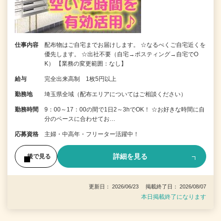
仕事内容
配布物はご自宅までお届けします。 ☆なるべくご自宅近くを
優先します。 ☆出社不要（自宅→ポスティング→自宅でO
K） 【業務の変更範囲：なし】
給与
完全出来高制 1枚5円以上
勤務地
埼玉県全域（配布エリアについてはご相談ください）
勤務時間
9：00～17：00の間で1日2～3hでOK！ ☆お好きな時間に自
分のペースに合わせてお…
応募資格
主婦・中高年・フリーター活躍中！
詳細を見る
後で見る
更新日： 2026/06/23 掲載終了日： 2026/08/07
本日掲載終了になります