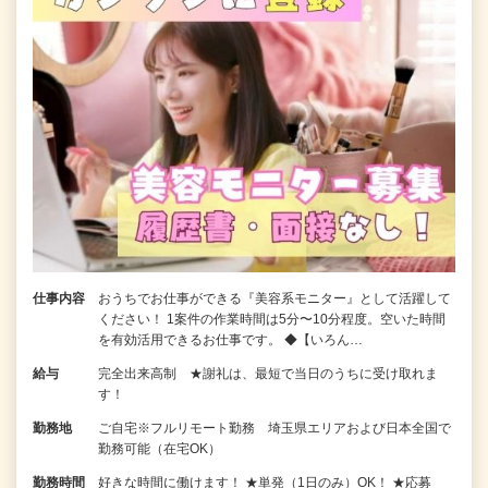
仕事内容
おうちでお仕事ができる『美容系モニター』として活躍して
ください！ 1案件の作業時間は5分〜10分程度。空いた時間
を有効活用できるお仕事です。 ◆【いろん…
給与
完全出来高制 ★謝礼は、最短で当日のうちに受け取れま
す！
勤務地
ご自宅※フルリモート勤務 埼玉県エリアおよび日本全国で
勤務可能（在宅OK）
勤務時間
好きな時間に働けます！ ★単発（1日のみ）OK！ ★応募