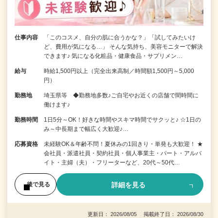
仕事内容
「このコスメ、自分の肌に合うかな？」「試してみたいけ
ど、費用が気になる…」 そんな気持ち、美容モニターで解決
できます♪ 気になる化粧品・健康食品・サプリメン…
給与
時給1,500円以上（完全出来高制／時間額1,500円～5,000
円）
勤務地
埼玉県等 ◆勤務地多数♪ご自宅やお近くの店舗で間時間に
働けます♪
勤務時間
1日5分～OK！好きな時間やスキマ時間でサクッと♪ ☆1日の
み～中長期まで幅広く大歓迎♪…
応募資格
未経験OK＆年齢不問！夏休みの1回きり・単発も大歓迎！ ★
会社員・派遣社員・契約社員・個人事業主・パート・アルバ
イト・主婦（夫）・フリーターなど、20代～50代…
詳細を見る
後で見る
更新日： 2026/08/05 掲載終了日： 2026/08/30