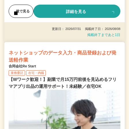
詳細を見る
後で見る
更新日： 2026/07/31 掲載終了日： 2026/08/08
掲載終了まであと1日
ネットショップのデータ入力・商品登録および発
送軽作業
合同会社Re Start
業務委託
在宅・内職
【Wワーク歓迎！】副業で月15万円前後を見込めるフリ
マアプリ出品の運用サポート！未経験／在宅OK