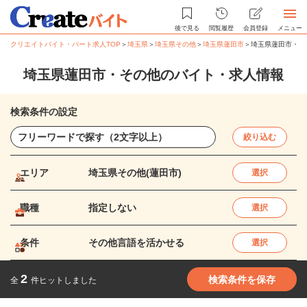
後で見る
閲覧履歴
会員登録
メニュー
クリエイトバイト・パート求人TOP
＞
埼玉県
＞
埼玉県その他
＞
埼玉県蓮田市
＞
埼玉県蓮田市・そ
埼玉県蓮田市・その他のバイト・求人情報
検索条件の設定
絞り込む
エリア
埼玉県その他(蓮田市)
選択
職種
指定しない
選択
条件
その他言語を活かせる
選択
2
検索条件を保存
全
件ヒットしました