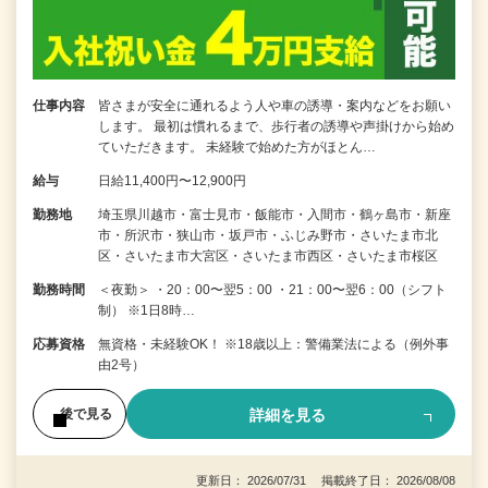
仕事内容
皆さまが安全に通れるよう人や車の誘導・案内などをお願い
します。 最初は慣れるまで、歩行者の誘導や声掛けから始め
ていただきます。 未経験で始めた方がほとん…
給与
日給11,400円〜12,900円
勤務地
埼玉県川越市・富士見市・飯能市・入間市・鶴ヶ島市・新座
市・所沢市・狭山市・坂戸市・ふじみ野市・さいたま市北
区・さいたま市大宮区・さいたま市西区・さいたま市桜区
勤務時間
＜夜勤＞ ・20：00〜翌5：00 ・21：00〜翌6：00（シフト
制） ※1日8時…
応募資格
無資格・未経験OK！ ※18歳以上：警備業法による（例外事
由2号）
詳細を見る
後で見る
更新日： 2026/07/31 掲載終了日： 2026/08/08