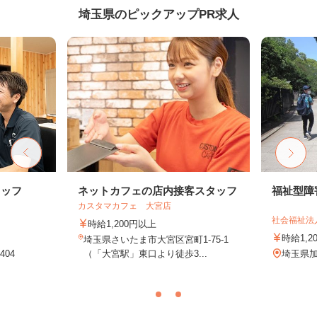
埼玉県のピックアップPR求人
タッフ
ネットカフェの店内接客スタッフ
福祉型障
カスタマカフェ 大宮店
社会福祉法
時給1,200円以上
時給1,
埼玉県さいたま市大宮区宮町1-75-1
04
（「大宮駅」東口より徒歩3...
埼玉県加