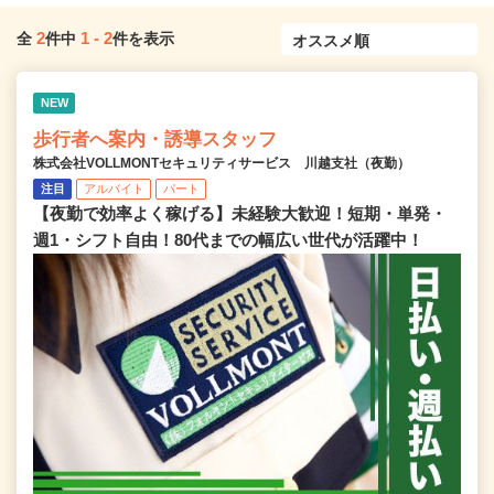
2
1
-
2
全
件中
件を表示
NEW
歩行者へ案内・誘導スタッフ
株式会社VOLLMONTセキュリティサービス 川越支社（夜勤）
注目
アルバイト
パート
【夜勤で効率よく稼げる】未経験大歓迎！短期・単発・
週1・シフト自由！80代までの幅広い世代が活躍中！