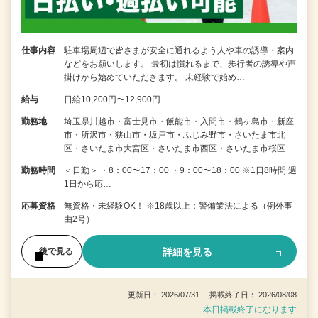
仕事内容
駐車場周辺で皆さまが安全に通れるよう人や車の誘導・案内
などをお願いします。 最初は慣れるまで、歩行者の誘導や声
掛けから始めていただきます。 未経験で始め…
給与
日給10,200円〜12,900円
勤務地
埼玉県川越市・富士見市・飯能市・入間市・鶴ヶ島市・新座
市・所沢市・狭山市・坂戸市・ふじみ野市・さいたま市北
区・さいたま市大宮区・さいたま市西区・さいたま市桜区
勤務時間
＜日勤＞ ・8：00〜17：00 ・9：00〜18：00 ※1日8時間 週
1日から応…
応募資格
無資格・未経験OK！ ※18歳以上：警備業法による（例外事
由2号）
詳細を見る
後で見る
更新日： 2026/07/31 掲載終了日： 2026/08/08
本日掲載終了になります