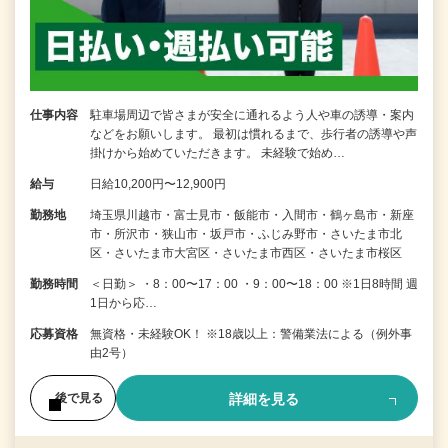
仕事内容
駐車場周辺で皆さまが安全に通れるよう人や車の誘導・案内
などをお願いします。 最初は慣れるまで、歩行者の誘導や声
掛けから始めていただきます。 未経験で始め…
給与
日給10,200円〜12,900円
勤務地
埼玉県川越市・富士見市・飯能市・入間市・鶴ヶ島市・新座
市・所沢市・狭山市・坂戸市・ふじみ野市・さいたま市北
区・さいたま市大宮区・さいたま市西区・さいたま市桜区
勤務時間
＜日勤＞ ・8：00〜17：00 ・9：00〜18：00 ※1日8時間 週
1日から応…
応募資格
無資格・未経験OK！ ※18歳以上：警備業法による（例外事
由2号）
詳細を見る
後で見る