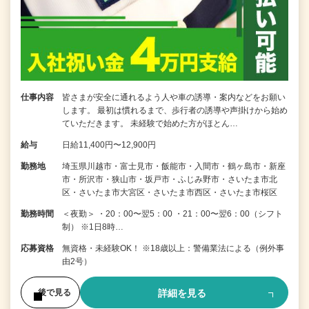
仕事内容
皆さまが安全に通れるよう人や車の誘導・案内などをお願い
します。 最初は慣れるまで、歩行者の誘導や声掛けから始め
ていただきます。 未経験で始めた方がほとん…
給与
日給11,400円〜12,900円
勤務地
埼玉県川越市・富士見市・飯能市・入間市・鶴ヶ島市・新座
市・所沢市・狭山市・坂戸市・ふじみ野市・さいたま市北
区・さいたま市大宮区・さいたま市西区・さいたま市桜区
勤務時間
＜夜勤＞ ・20：00〜翌5：00 ・21：00〜翌6：00（シフト
制） ※1日8時…
応募資格
無資格・未経験OK！ ※18歳以上：警備業法による（例外事
由2号）
詳細を見る
後で見る