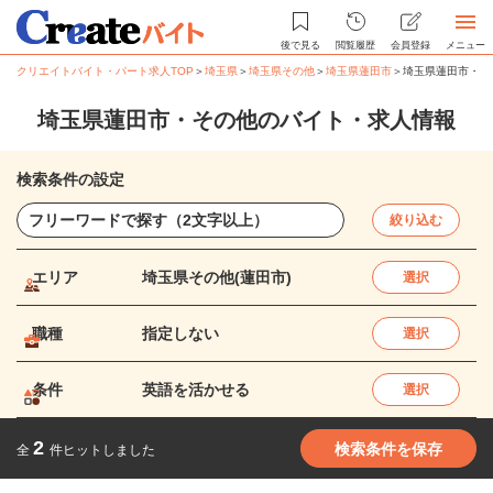
後で見る
閲覧履歴
会員登録
メニュー
クリエイトバイト・パート求人TOP
＞
埼玉県
＞
埼玉県その他
＞
埼玉県蓮田市
＞
埼玉県蓮田市・そ
埼玉県蓮田市・その他のバイト・求人情報
検索条件の設定
絞り込む
エリア
埼玉県その他(蓮田市)
選択
職種
指定しない
選択
条件
英語を活かせる
選択
2
検索条件を保存
全
件ヒットしました