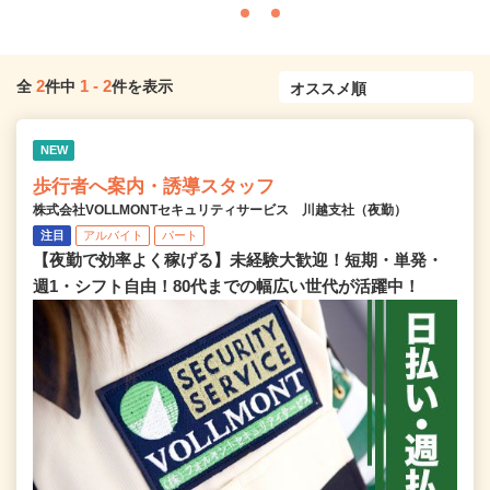
2
1
-
2
全
件中
件を表示
NEW
歩行者へ案内・誘導スタッフ
株式会社VOLLMONTセキュリティサービス 川越支社（夜勤）
注目
アルバイト
パート
【夜勤で効率よく稼げる】未経験大歓迎！短期・単発・
週1・シフト自由！80代までの幅広い世代が活躍中！