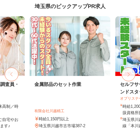
埼玉県のピックアップPR求人
宅調査員・
金属部品のセット作業
セルフサ
ンドスタ
オブリステ
出来高制／時
時給1,
有限会社川越精工
扱資格所持
時給1,150円以上
ご自宅やお
埼玉県川越
ます♪
埼玉県川越市古市場387-2
線「本川越