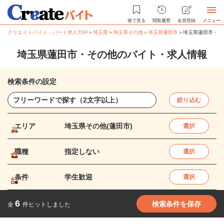
後で見る
閲覧履歴
会員登録
メニュー
クリエイトバイト・パート求人TOP
＞
埼玉県
＞
埼玉県その他
＞
埼玉県蓮田市
＞
埼玉県蓮田市・そ
埼玉県蓮田市・その他のバイト・求人情報
検索条件の設定
絞り込む
エリア
埼玉県その他(蓮田市)
選択
職種
指定しない
選択
条件
学生歓迎
選択
6
検索条件を保存
全
件ヒットしました