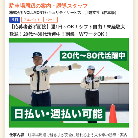
駐車場周辺の案内・誘導スタッフ
株式会社VOLLMONTセキュリティサービス 川越支社（駐車場）
注目
アルバイト
パート
【応募者必ず面接】週1日～OK！シフト自由！未経験大
歓迎！20代〜80代活躍中！副業・WワークOK！
仕事内容
駐車場周辺で皆さまが安全に通れるよう人や車の誘導・案内