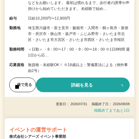
などをお願いします。 最初は慣れるまで、歩行者の誘導や声
掛けから始めていただきます。 未経験で始め…
給与
日給10,200円〜12,900円
勤務地
埼玉県川越市・富士見市・飯能市・入間市・鶴ヶ島市・新座
市・所沢市・狭山市・坂戸市・ふじみ野市・さいたま市北
区・さいたま市大宮区・さいたま市西区・さいたま市桜区
勤務時間
＜日勤＞ ・8：00〜17：00 ・9：00〜18：00 ※1日8時間 週
1日から応…
応募資格
無資格・未経験OK！ ※18歳以上：警備業法による（例外事
由2号）
詳細を見る
後で見る
更新日： 2026/07/31 掲載終了日： 2026/08/08
掲載終了まであと1日
イベントの運営サポート
株式会社シアーズ イベント事業部