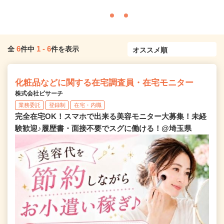
6
1
-
6
全
件中
件を表示
化粧品などに関する在宅調査員・在宅モニター
株式会社ビサーチ
業務委託
登録制
在宅・内職
完全在宅OK！スマホで出来る美容モニター大募集！未経
験歓迎♪履歴書・面接不要でスグに働ける！@埼玉県