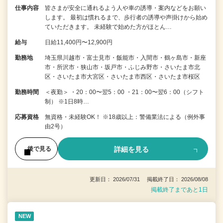
仕事内容
皆さまが安全に通れるよう人や車の誘導・案内などをお願い
します。 最初は慣れるまで、歩行者の誘導や声掛けから始め
ていただきます。 未経験で始めた方がほとん…
給与
日給11,400円〜12,900円
勤務地
埼玉県川越市・富士見市・飯能市・入間市・鶴ヶ島市・新座
市・所沢市・狭山市・坂戸市・ふじみ野市・さいたま市北
区・さいたま市大宮区・さいたま市西区・さいたま市桜区
勤務時間
＜夜勤＞ ・20：00〜翌5：00 ・21：00〜翌6：00（シフト
制） ※1日8時…
応募資格
無資格・未経験OK！ ※18歳以上：警備業法による（例外事
由2号）
詳細を見る
後で見る
更新日： 2026/07/31 掲載終了日： 2026/08/08
掲載終了まであと1日
NEW