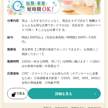
仕事内容
実は…入力するだけじゃなく、商品をタダで試せて 報酬まで
もらえるお得な仕事です♪ スマホ1台・完全在宅・自分のペー
スでOK！ ▼こんなお仕事です 化…
給与
時給1,500円以上（完全出来高制／時間額1,500円～5,000
円）
勤務地
埼玉県等【ご希望の地域でオシゴトできます♪ お気軽にご
相談ください！】
勤務時間
1日5分～好きな時間、空いている時間に働けます！ ☆1回の
みの単発や短期～中長期まで…
応募資格
◎PC・スマートフォンをお持ちの方（※アンケートに必要
なため） ◎未経験者大歓迎！ ◎20代、30代、40代、50代の
女性の登録多数 ◎年齢不問
詳細を見る
後で見る