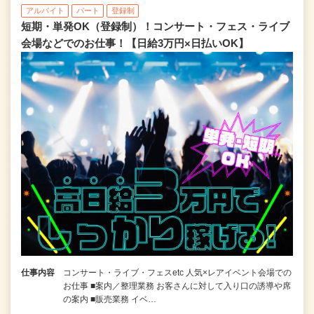
アルバイト
パート
登録制
短期・単発OK（登録制）！コンサート・フェス・ライブ
会場などでのお仕事！【日給3万円×日払いOK】
仕事内容
コンサート・ライブ・フェスetc 人気×レアイベント会場での
お仕事 ■案内／整理業務 お客さんに対して入り口の誘導や席
の案内 ■販売業務 イベ…