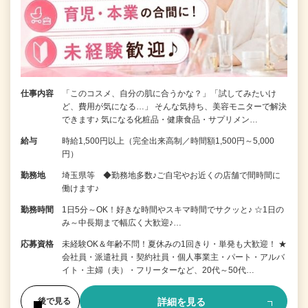
仕事内容
「このコスメ、自分の肌に合うかな？」「試してみたいけ
ど、費用が気になる…」 そんな気持ち、美容モニターで解決
できます♪ 気になる化粧品・健康食品・サプリメン…
給与
時給1,500円以上（完全出来高制／時間額1,500円～5,000
円）
勤務地
埼玉県等 ◆勤務地多数♪ご自宅やお近くの店舗で間時間に
働けます♪
勤務時間
1日5分～OK！好きな時間やスキマ時間でサクッと♪ ☆1日の
み～中長期まで幅広く大歓迎♪…
応募資格
未経験OK＆年齢不問！夏休みの1回きり・単発も大歓迎！ ★
会社員・派遣社員・契約社員・個人事業主・パート・アルバ
イト・主婦（夫）・フリーターなど、20代～50代…
詳細を見る
後で見る