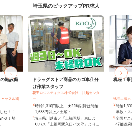
埼玉県のピックアップPR求人
護の施設職
ドラッグストア商品のカゴ車仕分
税理士事
け作業スタッフ
花王ロジスティクス株式会社 川越センタ
ー
税理士法人
キャッスル鳩
時給1,310円以上 ★22時以降は時給
時給1,3
ました！！
1,638円以上／土曜・...
年数・ス
4-8（ 埼
埼玉県川越市／「上福岡駅」東口よ
全国どこ
.
りバス「上福岡駅入口バス停」より...
47都道