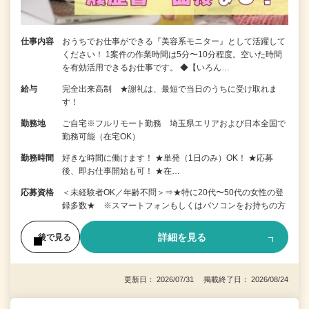
仕事内容
おうちでお仕事ができる『美容系モニター』として活躍して
ください！ 1案件の作業時間は5分〜10分程度。空いた時間
を有効活用できるお仕事です。 ◆【いろん…
給与
完全出来高制 ★謝礼は、最短で当日のうちに受け取れま
す！
勤務地
ご自宅※フルリモート勤務 埼玉県エリアおよび日本全国で
勤務可能（在宅OK）
勤務時間
好きな時間に働けます！ ★単発（1日のみ）OK！ ★応募
後、即お仕事開始も可！ ★在…
応募資格
＜未経験者OK／年齢不問＞⇒★特に20代〜50代の女性の登
録多数★ ※スマートフォンもしくはパソコンをお持ちの方
詳細を見る
後で見る
更新日： 2026/07/31 掲載終了日： 2026/08/24