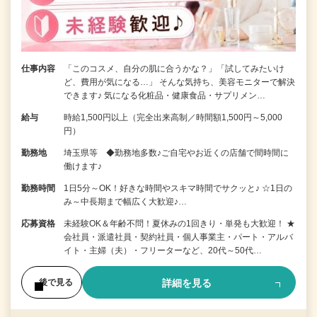
仕事内容
「このコスメ、自分の肌に合うかな？」「試してみたいけ
ど、費用が気になる…」 そんな気持ち、美容モニターで解決
できます♪ 気になる化粧品・健康食品・サプリメン…
給与
時給1,500円以上（完全出来高制／時間額1,500円～5,000
円）
勤務地
埼玉県等 ◆勤務地多数♪ご自宅やお近くの店舗で間時間に
働けます♪
勤務時間
1日5分～OK！好きな時間やスキマ時間でサクッと♪ ☆1日の
み～中長期まで幅広く大歓迎♪…
応募資格
未経験OK＆年齢不問！夏休みの1回きり・単発も大歓迎！ ★
会社員・派遣社員・契約社員・個人事業主・パート・アルバ
イト・主婦（夫）・フリーターなど、20代～50代…
詳細を見る
後で見る