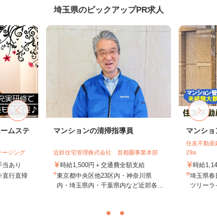
埼玉県のピックアップPR求人
ホームステ
マンションの清掃指導員
マンショ
住友不動産建
テージング
近鉄住宅管理株式会社 首都圏事業本部
29a
＋手当あり
時給1,500円＋交通費全額支給
時給1,1
※直行直帰
東京都中央区他23区内・神奈川県
埼玉県春
内・埼玉県内・千葉県内など近郊各...
ツリーライ