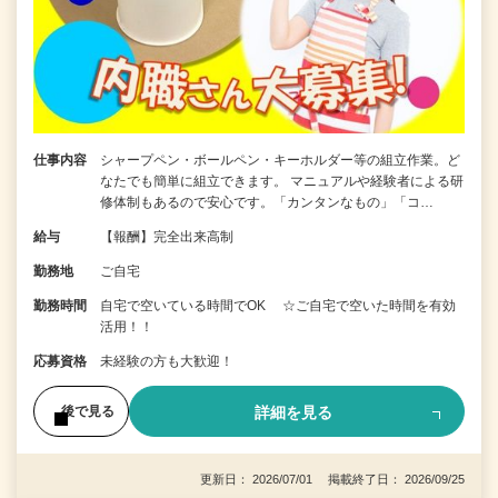
仕事内容
シャープペン・ボールペン・キーホルダー等の組立作業。ど
なたでも簡単に組立できます。 マニュアルや経験者による研
修体制もあるので安心です。「カンタンなもの」「コ…
給与
【報酬】完全出来高制
勤務地
ご自宅
勤務時間
自宅で空いている時間でOK ☆ご自宅で空いた時間を有効
活用！！
応募資格
未経験の方も大歓迎！
詳細を見る
後で見る
更新日： 2026/07/01 掲載終了日： 2026/09/25