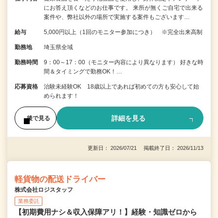
にお答え頂くなどのお仕事です。 来所が無くご自宅で出来る
案件や、弊社以外の場所で実施する案件もございます…
給与
5,000円以上（1回のモニター参加につき） ※完全出来高制
勤務地
埼玉県全域
勤務時間
9：00～17：00（モニター内容により異なります） 好きな時
間＆タイミングで勤務OK！…
応募資格
治験未経験OK 18歳以上であれば初めての方も安心して始
められます！
詳細を見る
後で見る
更新日： 2026/07/21 掲載終了日： 2026/11/13
軽貨物の配送ドライバー
株式会社ロジスタッフ
業務委託
【初期費用ナシ＆収入保障アリ！】経験・知識ゼロから