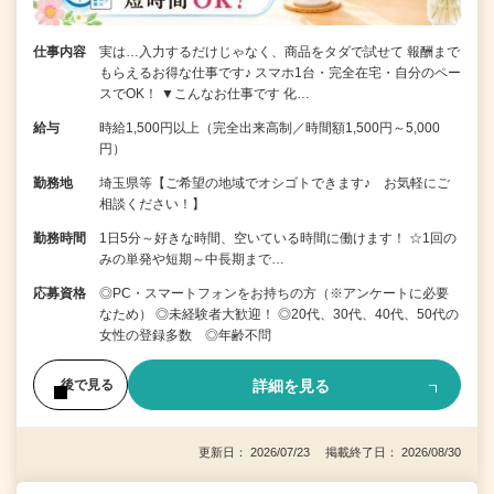
仕事内容
実は…入力するだけじゃなく、商品をタダで試せて 報酬まで
もらえるお得な仕事です♪ スマホ1台・完全在宅・自分のペー
スでOK！ ▼こんなお仕事です 化…
給与
時給1,500円以上（完全出来高制／時間額1,500円～5,000
円）
勤務地
埼玉県等【ご希望の地域でオシゴトできます♪ お気軽にご
相談ください！】
勤務時間
1日5分～好きな時間、空いている時間に働けます！ ☆1回の
みの単発や短期～中長期まで…
応募資格
◎PC・スマートフォンをお持ちの方（※アンケートに必要
なため） ◎未経験者大歓迎！ ◎20代、30代、40代、50代の
女性の登録多数 ◎年齢不問
詳細を見る
後で見る
更新日： 2026/07/23 掲載終了日： 2026/08/30