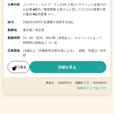
仕事内容
コンサート・ライブ・フェスetc 人気×レアイベント会場での
お仕事 ■案内／整理業務 お客さんに対して入り口の誘導や席
の案内 ■販売業務 イベ…
給与
日給30,000円+交通費※深夜手当含む
勤務地
東京都／埼玉県
勤務時間
23：00～翌23：00の間（休憩あり） ※イベントによって、
時間帯の変動あり ※一定…
応募資格
18歳以上（労働基準法第61条による）、経験・学歴は一切不
問
詳細を見る
後で見る
更新日： 2026/07/13 掲載終了日： 2026/08/10
掲載終了まであと3日
1