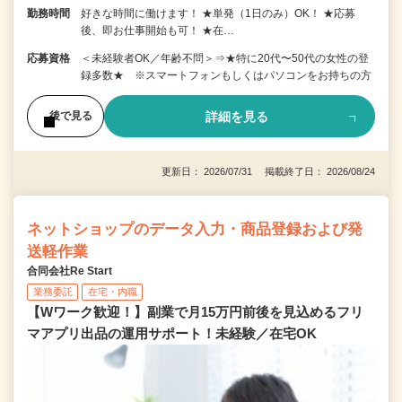
勤務時間
好きな時間に働けます！ ★単発（1日のみ）OK！ ★応募
後、即お仕事開始も可！ ★在…
応募資格
＜未経験者OK／年齢不問＞⇒★特に20代〜50代の女性の登
録多数★ ※スマートフォンもしくはパソコンをお持ちの方
詳細を見る
後で見る
更新日： 2026/07/31 掲載終了日： 2026/08/24
ネットショップのデータ入力・商品登録および発
送軽作業
合同会社Re Start
業務委託
在宅・内職
【Wワーク歓迎！】副業で月15万円前後を見込めるフリ
マアプリ出品の運用サポート！未経験／在宅OK