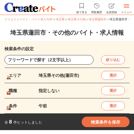
後で見る
閲覧履歴
会員登録
メニュー
クリエイトバイト・パート求人TOP
＞
埼玉県
＞
埼玉県その他
＞
埼玉県蓮田市
＞
埼玉県蓮田市・そ
埼玉県蓮田市・その他のバイト・求人情報
検索条件の設定
絞り込む
エリア
埼玉県その他(蓮田市)
選択
職種
指定しない
選択
条件
午前
選択
8
検索条件を保存
全
件ヒットしました