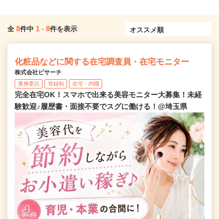
8
1
-
8
全
件中
件を表示
化粧品などに関する在宅調査員・在宅モニター
株式会社ビサーチ
業務委託
登録制
在宅・内職
完全在宅OK！スマホで出来る美容モニター大募集！未経
験歓迎♪履歴書・面接不要でスグに働ける！@埼玉県