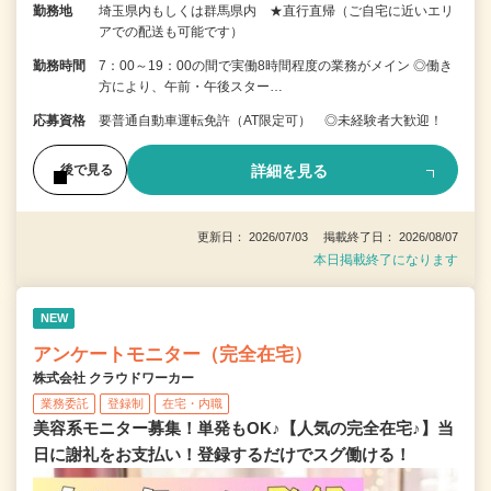
勤務地
埼玉県内もしくは群馬県内 ★直行直帰（ご自宅に近いエリ
アでの配送も可能です）
勤務時間
7：00～19：00の間で実働8時間程度の業務がメイン ◎働き
方により、午前・午後スター…
応募資格
要普通自動車運転免許（AT限定可） ◎未経験者大歓迎！
詳細を見る
後で見る
更新日： 2026/07/03 掲載終了日： 2026/08/07
本日掲載終了になります
NEW
アンケートモニター（完全在宅）
株式会社 クラウドワーカー
業務委託
登録制
在宅・内職
美容系モニター募集！単発もOK♪【人気の完全在宅♪】当
日に謝礼をお支払い！登録するだけでスグ働ける！