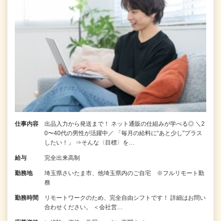
仕事内容
出品入力から発送まで！ ネット通販の仕組みが学べる◎ ＼2
0〜40代の男性が活躍中／ 「毎月の給料に“あと少し”プラス
したい！」 ⇒そんな〈目標〉を…
給与
完全出来高制
勤務地
埼玉県さいたま市、他埼玉県内のご自宅 ※フルリモート勤
務
勤務時間
リモートワークのため、完全自由シフトです！ 詳細はお問い
合わせください。 ＜会社営…