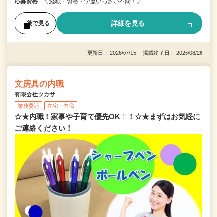
応募資格
＼経験・資格・学歴いっさい不問！／
詳細を見る
後で見る
更新日： 2026/07/15 掲載終了日： 2026/08/26
文房具の内職
有限会社ツカサ
業務委託
在宅・内職
☆★内職！家事や子育て優先OK！！☆★まずはお気軽に
ご連絡ください！