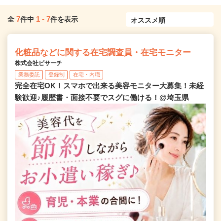
7
1
-
7
全
件中
件を表示
化粧品などに関する在宅調査員・在宅モニター
株式会社ビサーチ
業務委託
登録制
在宅・内職
完全在宅OK！スマホで出来る美容モニター大募集！未経
験歓迎♪履歴書・面接不要でスグに働ける！@埼玉県