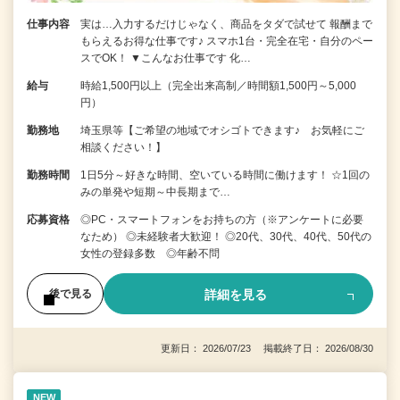
仕事内容
実は…入力するだけじゃなく、商品をタダで試せて 報酬まで
もらえるお得な仕事です♪ スマホ1台・完全在宅・自分のペー
スでOK！ ▼こんなお仕事です 化…
給与
時給1,500円以上（完全出来高制／時間額1,500円～5,000
円）
勤務地
埼玉県等【ご希望の地域でオシゴトできます♪ お気軽にご
相談ください！】
勤務時間
1日5分～好きな時間、空いている時間に働けます！ ☆1回の
みの単発や短期～中長期まで…
応募資格
◎PC・スマートフォンをお持ちの方（※アンケートに必要
なため） ◎未経験者大歓迎！ ◎20代、30代、40代、50代の
女性の登録多数 ◎年齢不問
詳細を見る
後で見る
更新日： 2026/07/23 掲載終了日： 2026/08/30
NEW