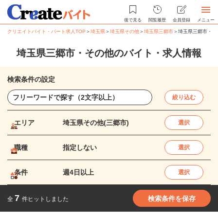
後で見る
閲覧履歴
会員登録
メニュー
クリエイトバイト・パート求人TOP
＞
埼玉県
＞
埼玉県その他
＞
埼玉県三郷市
＞
埼玉県三郷市・そ
埼玉県三郷市・その他のバイト・求人情報
検索条件の設定
絞り込む
エリア
埼玉県その他(三郷市)
選択
職種
指定しない
選択
条件
週4日以上
選択
7
検索条件を保存
全
件ヒットしました