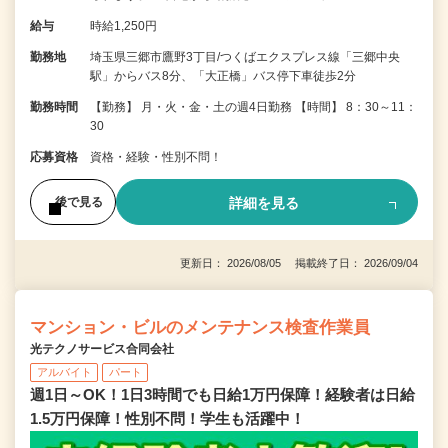
給与
時給1,250円
勤務地
埼玉県三郷市鷹野3丁目/つくばエクスプレス線「三郷中央
駅」からバス8分、「大正橋」バス停下車徒歩2分
勤務時間
【勤務】 月・火・金・土の週4日勤務 【時間】 8：30～11：
30
応募資格
資格・経験・性別不問！
詳細を見る
後で見る
更新日： 2026/08/05 掲載終了日： 2026/09/04
マンション・ビルのメンテナンス検査作業員
光テクノサービス合同会社
アルバイト
パート
週1日～OK！1日3時間でも日給1万円保障！経験者は日給
1.5万円保障！性別不問！学生も活躍中！