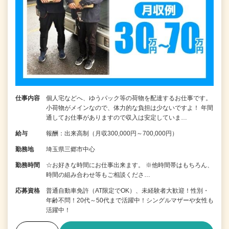
仕事内容
個人宅などへ、ゆうパック等の荷物を配達するお仕事です。
小荷物がメインなので、体力的な負担は少ないですよ！ 年間
通してお仕事がありますので収入は安定していま…
給与
報酬：出来高制（月収300,000円～700,000円）
勤務地
埼玉県三郷市中心
勤務時間
☆お好きな時間にお仕事出来ます。 ※他時間帯はもちろん、
時間の組み合わせ等もご相談くださ…
応募資格
普通自動車免許（AT限定でOK）、未経験者大歓迎！性別・
年齢不問！20代～50代まで活躍中！シングルマザーや女性も
活躍中！