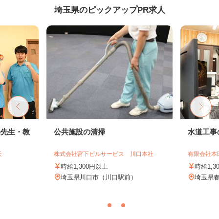
埼玉県のピックアップPR求人
の先生・教
公共施設の清掃
水道工事
天
株式会社宮下ビルサービス 川口本社
有限会社本
時給1,300円以上
時給1,3
埼玉県川口市（川口駅前）
埼玉県春