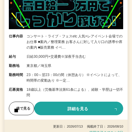
仕事内容
コンサート・ライブ・フェスetc 人気×レアイベント会場での
お仕事 ■案内／整理業務 お客さんに対して入り口の誘導や席
の案内 ■販売業務 イベ…
給与
日給30,000円+交通費※深夜手当含む
勤務地
東京都／埼玉県
勤務時間
23：00～翌23：00の間（休憩あり） ※イベントによって、
時間帯の変動あり ※一定…
応募資格
18歳以上（労働基準法第61条による）、経験・学歴は一切不
問
詳細を見る
後で見る
更新日： 2026/07/13 掲載終了日： 2026/08/10