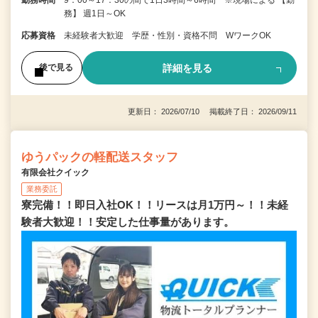
勤務時間
9：00～17：30の間で1日3時間～6時間 ※現場による 【勤
務】 週1日～OK
応募資格
未経験者大歓迎 学歴・性別・資格不問 WワークOK
詳細を見る
後で見る
更新日： 2026/07/10 掲載終了日： 2026/09/11
ゆうパックの軽配送スタッフ
有限会社クイック
業務委託
寮完備！！即日入社OK！！リースは月1万円～！！未経
験者大歓迎！！安定した仕事量があります。