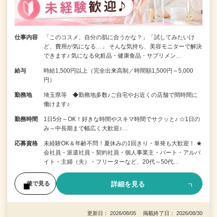
仕事内容
「このコスメ、自分の肌に合うかな？」「試してみたいけ
ど、費用が気になる…」 そんな気持ち、美容モニターで解決
できます♪ 気になる化粧品・健康食品・サプリメン…
給与
時給1,500円以上（完全出来高制／時間額1,500円～5,000
円）
勤務地
埼玉県等 ◆勤務地多数♪ご自宅やお近くの店舗で間時間に
働けます♪
勤務時間
1日5分～OK！好きな時間やスキマ時間でサクッと♪ ☆1日の
み～中長期まで幅広く大歓迎♪…
応募資格
未経験OK＆年齢不問！夏休みの1回きり・単発も大歓迎！ ★
会社員・派遣社員・契約社員・個人事業主・パート・アルバ
イト・主婦（夫）・フリーターなど、20代～50代…
詳細を見る
後で見る
更新日： 2026/08/05 掲載終了日： 2026/08/30