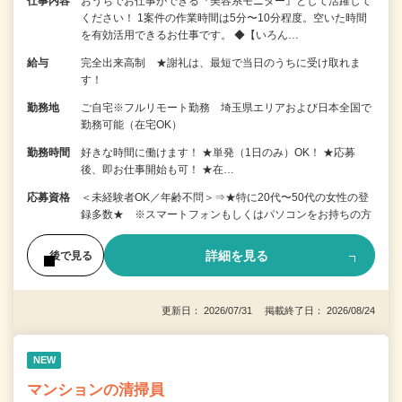
仕事内容
おうちでお仕事ができる『美容系モニター』として活躍して
ください！ 1案件の作業時間は5分〜10分程度。空いた時間
を有効活用できるお仕事です。 ◆【いろん…
給与
完全出来高制 ★謝礼は、最短で当日のうちに受け取れま
す！
勤務地
ご自宅※フルリモート勤務 埼玉県エリアおよび日本全国で
勤務可能（在宅OK）
勤務時間
好きな時間に働けます！ ★単発（1日のみ）OK！ ★応募
後、即お仕事開始も可！ ★在…
応募資格
＜未経験者OK／年齢不問＞⇒★特に20代〜50代の女性の登
録多数★ ※スマートフォンもしくはパソコンをお持ちの方
詳細を見る
後で見る
更新日： 2026/07/31 掲載終了日： 2026/08/24
NEW
マンションの清掃員