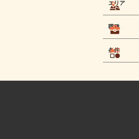
エリア
職種
条件