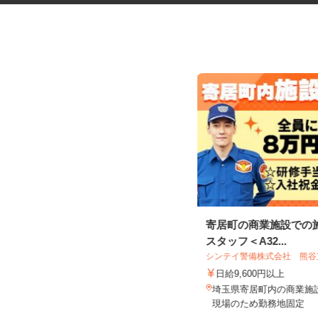
医療材料・医薬品の供給管理
寄居町の商業施設での
スタッフ＜A32...
株式会社 エフエスユニマネジメント
＜さいたま市立病院＞
シンテイ警備株式会社 熊
時給1,230円以上
日給9,600円以上
埼玉県さいたま市緑区三室（「北浦
埼玉県寄居町内の商業