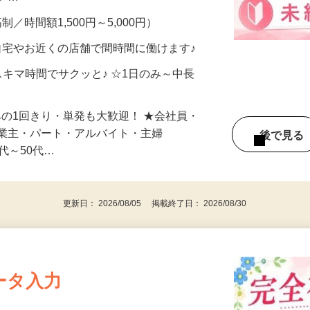
メン…
制／時間額1,500円～5,000円）
自宅やお近くの店舗で間時間に働けます♪
スキマ時間でサクッと♪ ☆1日のみ～中長
みの1回きり・単発も大歓迎！ ★会社員・
事業主・パート・アルバイト・主婦
後で見
代～50代…
更新日： 2026/08/05 掲載終了日： 2026/08/30
ータ入力