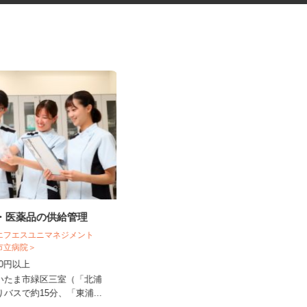
料・医薬品の供給管理
寄居町の商業施設での施設警備
スタッフ＜A32...
 エフエスユニマネジメント
ま市立病院＞
シンテイ警備株式会社 熊谷支社
,230円以上
日給9,600円以上
さいたま市緑区三室（「北浦
埼玉県寄居町内の商業施設 ※常駐