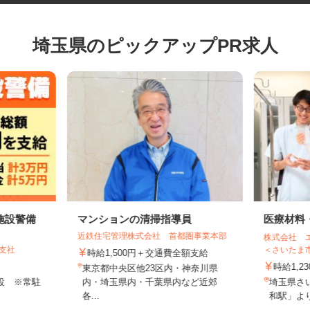
埼玉県のピックアップPR求人
施設警備
マンションの清掃指導員
医療材
近鉄住宅管理株式会社 首都圏事業本部
株式会社
谷支社
＜さいた
時給1,500円＋交通費全額支給
時給1
東京都中央区他23区内・神奈川県
施設 ※常駐
内・埼玉県内・千葉県内など近郊
埼玉県