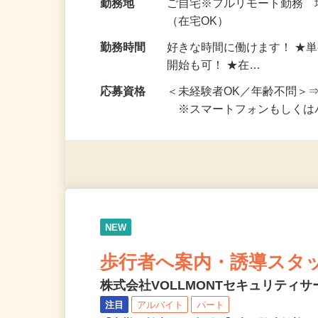
給与
完全出来高制 ★謝礼は、
勤務地
ご自宅※フルリモート勤務
（在宅OK）
勤務時間
好きな時間に働けます！ ★
開始も可！ ★在…
応募資格
＜未経験者OK／年齢不問＞
※スマートフォンもしくは
NEW
歩行者へ案内・誘導スタ