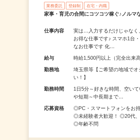
株式会社リアル・フェイス
業務委託
登録制
在宅・内職
家事・育児の合間にコツコツ稼ぐ♪ノルマ
仕事内容
実は…入力するだけじゃなく
お得な仕事です♪ スマホ1台
なお仕事です 化…
給与
時給1,500円以上（完全出来高
勤務地
埼玉県等【ご希望の地域でオ
い！】
勤務時間
1日5分～好きな時間、空い
や短期～中長期まで…
応募資格
◎PC・スマートフォンをお
◎未経験者大歓迎！ ◎20代
◎年齢不問