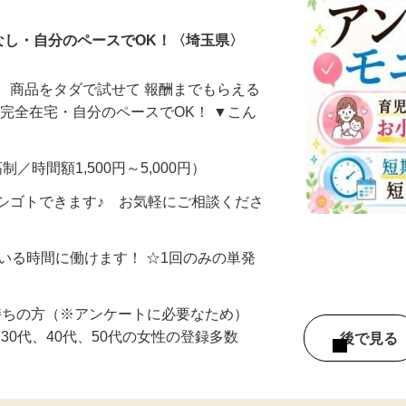
なし・自分のペースでOK！〈埼玉県〉
、商品をタダで試せて 報酬までもらえる
・完全在宅・自分のペースでOK！ ▼こん
制／時間額1,500円～5,000円）
シゴトできます♪ お気軽にご相談くださ
ている時間に働けます！ ☆1回のみの単発
持ちの方（※アンケートに必要なため）
、30代、40代、50代の女性の登録多数
後で見