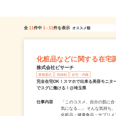
和駅」よりバスで約15分、「東浦...
現場のため勤務地固定
全
11
件中
1
-
11
件を表示
化粧品などに関する在宅
株式会社ビサーチ
業務委託
登録制
在宅・内職
完全在宅OK！スマホで出来る美容モニタ
でスグに働ける！@埼玉県
仕事内容
「このコスメ、自分の肌に
気になる…」 そんな気持ち