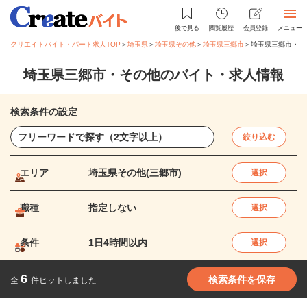
後で見る
閲覧履歴
会員登録
メニュー
クリエイトバイト・パート求人TOP
＞
埼玉県
＞
埼玉県その他
＞
埼玉県三郷市
＞
埼玉県三郷市・そ
埼玉県三郷市・その他のバイト・求人情報
検索条件の設定
絞り込む
エリア
埼玉県その他(三郷市)
選択
職種
指定しない
選択
条件
1日4時間以内
選択
6
検索条件を保存
全
件ヒットしました