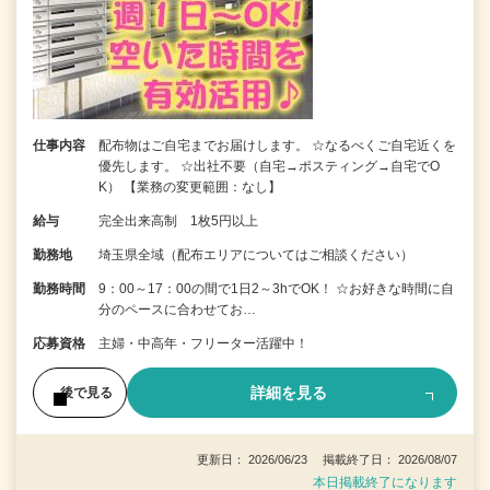
仕事内容
配布物はご自宅までお届けします。 ☆なるべくご自宅近くを
優先します。 ☆出社不要（自宅→ポスティング→自宅でO
K） 【業務の変更範囲：なし】
給与
完全出来高制 1枚5円以上
勤務地
埼玉県全域（配布エリアについてはご相談ください）
勤務時間
9：00～17：00の間で1日2～3hでOK！ ☆お好きな時間に自
分のペースに合わせてお…
応募資格
主婦・中高年・フリーター活躍中！
詳細を見る
後で見る
更新日： 2026/06/23 掲載終了日： 2026/08/07
本日掲載終了になります