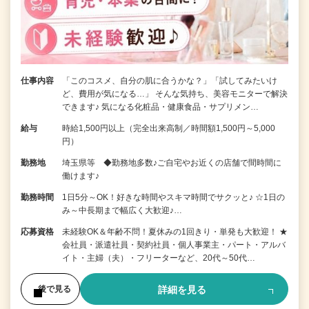
仕事内容
「このコスメ、自分の肌に合うかな？」「試してみたいけ
ど、費用が気になる…」 そんな気持ち、美容モニターで解決
できます♪ 気になる化粧品・健康食品・サプリメン…
給与
時給1,500円以上（完全出来高制／時間額1,500円～5,000
円）
勤務地
埼玉県等 ◆勤務地多数♪ご自宅やお近くの店舗で間時間に
働けます♪
勤務時間
1日5分～OK！好きな時間やスキマ時間でサクッと♪ ☆1日の
み～中長期まで幅広く大歓迎♪…
応募資格
未経験OK＆年齢不問！夏休みの1回きり・単発も大歓迎！ ★
会社員・派遣社員・契約社員・個人事業主・パート・アルバ
イト・主婦（夫）・フリーターなど、20代～50代…
詳細を見る
後で見る