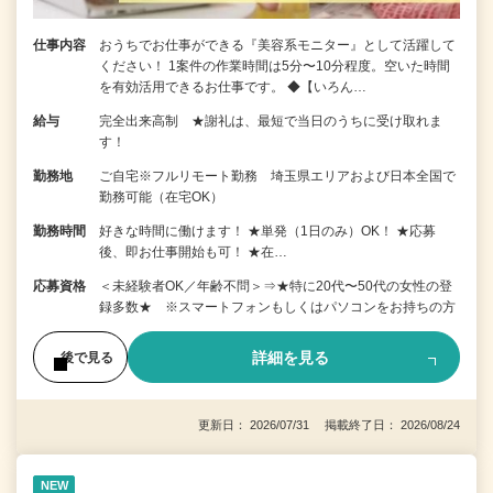
仕事内容
おうちでお仕事ができる『美容系モニター』として活躍して
ください！ 1案件の作業時間は5分〜10分程度。空いた時間
を有効活用できるお仕事です。 ◆【いろん…
給与
完全出来高制 ★謝礼は、最短で当日のうちに受け取れま
す！
勤務地
ご自宅※フルリモート勤務 埼玉県エリアおよび日本全国で
勤務可能（在宅OK）
勤務時間
好きな時間に働けます！ ★単発（1日のみ）OK！ ★応募
後、即お仕事開始も可！ ★在…
応募資格
＜未経験者OK／年齢不問＞⇒★特に20代〜50代の女性の登
録多数★ ※スマートフォンもしくはパソコンをお持ちの方
詳細を見る
後で見る
更新日： 2026/07/31 掲載終了日： 2026/08/24
NEW