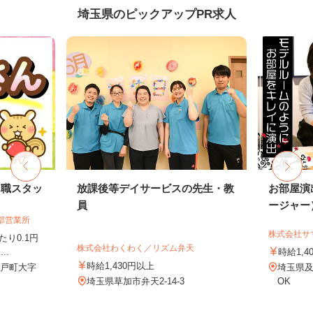
埼玉県のピックアップPR求人
内職スタッ
放課後等デイサービスの先生・教
お部屋演
員
ージャー
部営業所
株式会社サ
り0.1円
株式会社わくわく／リズム弁天
..
時給1,4
時給1,430円以上
杉戸町大字
埼玉県
埼玉県草加市弁天2-14-3
OK