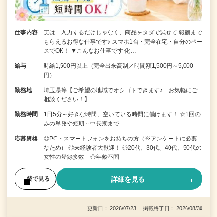
仕事内容
実は…入力するだけじゃなく、商品をタダで試せて 報酬まで
もらえるお得な仕事です♪ スマホ1台・完全在宅・自分のペー
スでOK！ ▼こんなお仕事です 化…
給与
時給1,500円以上（完全出来高制／時間額1,500円～5,000
円）
勤務地
埼玉県等【ご希望の地域でオシゴトできます♪ お気軽にご
相談ください！】
勤務時間
1日5分～好きな時間、空いている時間に働けます！ ☆1回の
みの単発や短期～中長期まで…
応募資格
◎PC・スマートフォンをお持ちの方（※アンケートに必要
なため） ◎未経験者大歓迎！ ◎20代、30代、40代、50代の
女性の登録多数 ◎年齢不問
詳細を見る
後で見る
更新日： 2026/07/23 掲載終了日： 2026/08/30