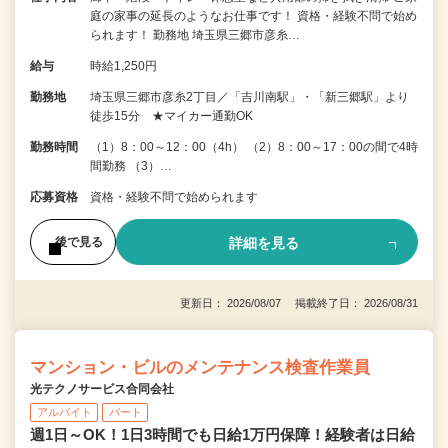
庭の家事の延長のようなお仕事です！ 資格・経験不問で始め
られます！ 勤務地 埼玉県三郷市彦糸…
給与
時給1,250円
勤務地
埼玉県三郷市彦糸2丁目／「吉川南駅」・「新三郷駅」より
徒歩15分 ★マイカー通勤OK
勤務時間
（1）8：00～12：00（4h） （2）8：00～17：00の間で4時
間勤務 （3）…
応募資格
資格・経験不問で始められます
詳細を見る
後で見る
更新日： 2026/08/07 掲載終了日： 2026/08/31
マンション・ビルのメンテナンス検査作業員
光テクノサービス合同会社
アルバイト
パート
週1日～OK！1日3時間でも日給1万円保障！経験者は日給