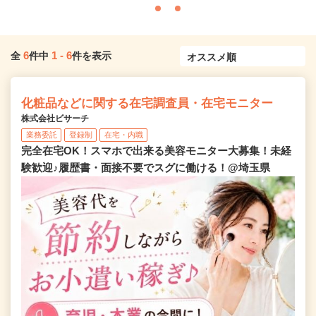
6
1
-
6
全
件中
件を表示
化粧品などに関する在宅調査員・在宅モニター
株式会社ビサーチ
業務委託
登録制
在宅・内職
完全在宅OK！スマホで出来る美容モニター大募集！未経
験歓迎♪履歴書・面接不要でスグに働ける！@埼玉県