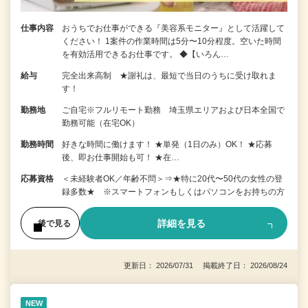
仕事内容
おうちでお仕事ができる『美容系モニター』として活躍して
ください！ 1案件の作業時間は5分〜10分程度。空いた時間
を有効活用できるお仕事です。 ◆【いろん…
給与
完全出来高制 ★謝礼は、最短で当日のうちに受け取れま
す！
勤務地
ご自宅※フルリモート勤務 埼玉県エリアおよび日本全国で
勤務可能（在宅OK）
勤務時間
好きな時間に働けます！ ★単発（1日のみ）OK！ ★応募
後、即お仕事開始も可！ ★在…
応募資格
＜未経験者OK／年齢不問＞⇒★特に20代〜50代の女性の登
録多数★ ※スマートフォンもしくはパソコンをお持ちの方
詳細を見る
後で見る
更新日： 2026/07/31 掲載終了日： 2026/08/24
NEW