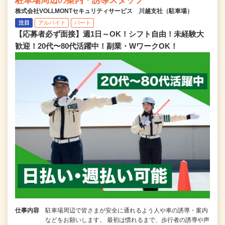
駐車場周辺の案内・誘導スタッフ
株式会社VOLLMONTセキュリティサービス 川越支社（駐車場）
注目
アルバイト
パート
【応募者必ず面接】週1日～OK！シフト自由！未経験大
歓迎！20代〜80代活躍中！副業・WワークOK！
仕事内容
駐車場周辺で皆さまが安全に通れるよう人や車の誘導・案内
などをお願いします。 最初は慣れるまで、歩行者の誘導や声