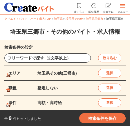
後で見る
閲覧履歴
会員登録
メニュー
クリエイトバイト・パート求人TOP
＞
埼玉県
＞
埼玉県その他
＞
埼玉県三郷市
＞
埼玉県三郷市・そ
埼玉県三郷市・その他のバイト・求人情報
検索条件の設定
絞り込む
エリア
埼玉県その他(三郷市)
選択
職種
指定しない
選択
条件
高額・高時給
選択
9
検索条件を保存
全
件ヒットしました