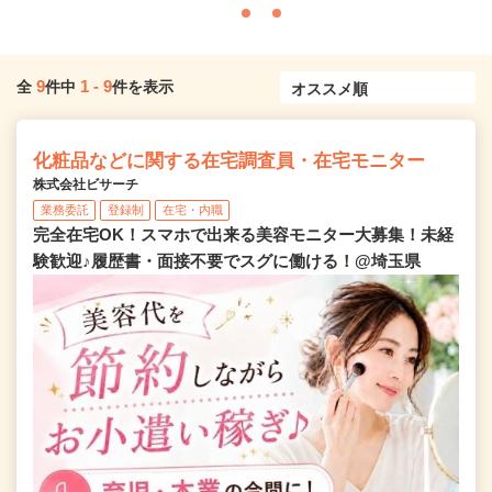
9
1
-
9
全
件中
件を表示
化粧品などに関する在宅調査員・在宅モニター
株式会社ビサーチ
業務委託
登録制
在宅・内職
完全在宅OK！スマホで出来る美容モニター大募集！未経
験歓迎♪履歴書・面接不要でスグに働ける！@埼玉県