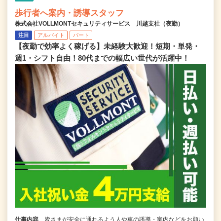
歩行者へ案内・誘導スタッフ
株式会社VOLLMONTセキュリティサービス 川越支社（夜勤）
注目
アルバイト
パート
【夜勤で効率よく稼げる】未経験大歓迎！短期・単発・
週1・シフト自由！80代までの幅広い世代が活躍中！
仕事内容
皆さまが安全に通れるよう人や車の誘導・案内などをお願い