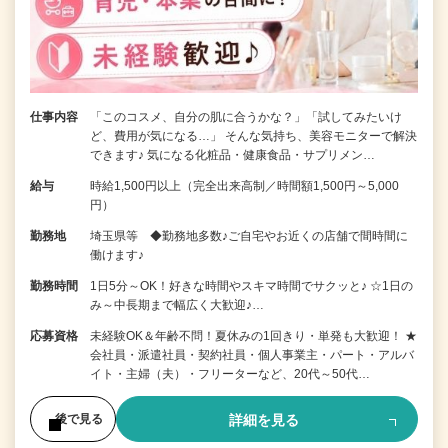
仕事内容
「このコスメ、自分の肌に合うかな？」「試してみたいけ
ど、費用が気になる…」 そんな気持ち、美容モニターで解決
できます♪ 気になる化粧品・健康食品・サプリメン…
給与
時給1,500円以上（完全出来高制／時間額1,500円～5,000
円）
勤務地
埼玉県等 ◆勤務地多数♪ご自宅やお近くの店舗で間時間に
働けます♪
勤務時間
1日5分～OK！好きな時間やスキマ時間でサクッと♪ ☆1日の
み～中長期まで幅広く大歓迎♪…
応募資格
未経験OK＆年齢不問！夏休みの1回きり・単発も大歓迎！ ★
会社員・派遣社員・契約社員・個人事業主・パート・アルバ
イト・主婦（夫）・フリーターなど、20代～50代…
詳細を見る
後で見る