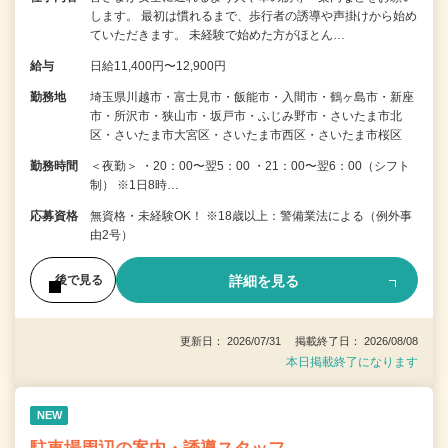
します。 最初は慣れるまで、歩行者の誘導や声掛けから始め
ていただきます。 未経験で始めた方がほとん…
給与
日給11,400円〜12,900円
勤務地
埼玉県川越市・富士見市・飯能市・入間市・鶴ヶ島市・新座
市・所沢市・狭山市・坂戸市・ふじみ野市・さいたま市北
区・さいたま市大宮区・さいたま市西区・さいたま市桜区
勤務時間
＜夜勤＞ ・20：00〜翌5：00 ・21：00〜翌6：00（シフト
制） ※1日8時…
応募資格
無資格・未経験OK！ ※18歳以上：警備業法による（例外事
由2号）
詳細を見る
後で見る
更新日： 2026/07/31 掲載終了日： 2026/08/08
本日掲載終了になります
NEW