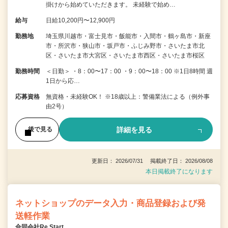
掛けから始めていただきます。 未経験で始め…
給与
日給10,200円〜12,900円
勤務地
埼玉県川越市・富士見市・飯能市・入間市・鶴ヶ島市・新座
市・所沢市・狭山市・坂戸市・ふじみ野市・さいたま市北
区・さいたま市大宮区・さいたま市西区・さいたま市桜区
勤務時間
＜日勤＞ ・8：00〜17：00 ・9：00〜18：00 ※1日8時間 週
1日から応…
応募資格
無資格・未経験OK！ ※18歳以上：警備業法による（例外事
由2号）
詳細を見る
後で見る
更新日： 2026/07/31 掲載終了日： 2026/08/08
本日掲載終了になります
ネットショップのデータ入力・商品登録および発
送軽作業
合同会社Re Start