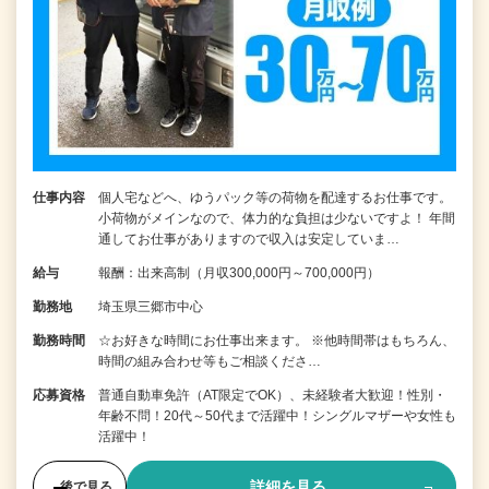
仕事内容
個人宅などへ、ゆうパック等の荷物を配達するお仕事です。
小荷物がメインなので、体力的な負担は少ないですよ！ 年間
通してお仕事がありますので収入は安定していま…
給与
報酬：出来高制（月収300,000円～700,000円）
勤務地
埼玉県三郷市中心
勤務時間
☆お好きな時間にお仕事出来ます。 ※他時間帯はもちろん、
時間の組み合わせ等もご相談くださ…
応募資格
普通自動車免許（AT限定でOK）、未経験者大歓迎！性別・
年齢不問！20代～50代まで活躍中！シングルマザーや女性も
活躍中！
詳細を見る
後で見る