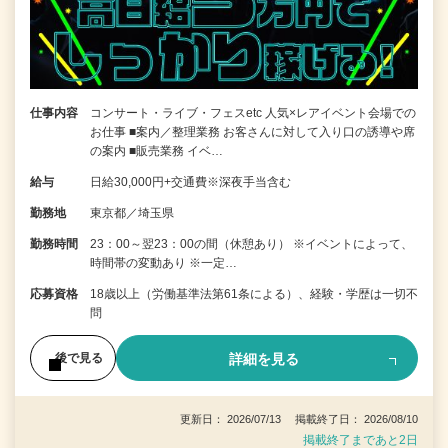
仕事内容
コンサート・ライブ・フェスetc 人気×レアイベント会場での
お仕事 ■案内／整理業務 お客さんに対して入り口の誘導や席
の案内 ■販売業務 イベ…
給与
日給30,000円+交通費※深夜手当含む
勤務地
東京都／埼玉県
勤務時間
23：00～翌23：00の間（休憩あり） ※イベントによって、
時間帯の変動あり ※一定…
応募資格
18歳以上（労働基準法第61条による）、経験・学歴は一切不
問
詳細を見る
後で見る
更新日： 2026/07/13 掲載終了日： 2026/08/10
掲載終了まであと2日