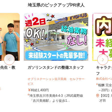
埼玉県のピックアップPR求人
の先生・教
ガソリンスタンドの整備スタッフ
キャラク
フ
株式会社ベ
オブリステーション吉川美南 セルフサー
ビス
報酬 完全
天
時給1,400円
～20円）
埼玉県吉川市美南4-4-3（JR武蔵野線
【002
「吉川美南駅」より徒歩1...
才羽