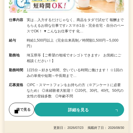
仕事内容
実は…入力するだけじゃなく、商品をタダで試せて 報酬まで
もらえるお得な仕事です♪ スマホ1台・完全在宅・自分のペー
スでOK！ ▼こんなお仕事です 化…
給与
時給1,500円以上（完全出来高制／時間額1,500円～5,000
円）
勤務地
埼玉県等【ご希望の地域でオシゴトできます♪ お気軽にご
相談ください！】
勤務時間
1日5分～好きな時間、空いている時間に働けます！ ☆1回の
みの単発や短期～中長期まで…
応募資格
◎PC・スマートフォンをお持ちの方（※アンケートに必要
なため） ◎未経験者大歓迎！ ◎20代、30代、40代、50代の
女性の登録多数 ◎年齢不問
詳細を見る
後で見る
更新日： 2026/07/23 掲載終了日： 2026/08/30