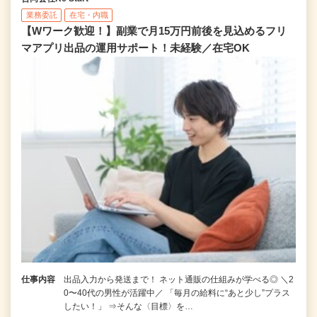
業務委託
在宅・内職
【Wワーク歓迎！】副業で月15万円前後を見込めるフリ
マアプリ出品の運用サポート！未経験／在宅OK
仕事内容
出品入力から発送まで！ ネット通販の仕組みが学べる◎ ＼2
0〜40代の男性が活躍中／ 「毎月の給料に“あと少し”プラス
したい！」 ⇒そんな〈目標〉を…